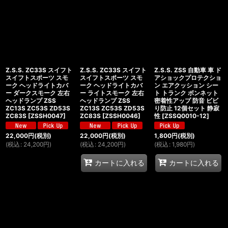
Z.S.S. ZC33S スイフト
Z.S.S. ZC33S スイフト
Z.S.S. ZSS 自動車 車 ド
スイフトスポーツ スモ
スイフトスポーツ スモ
アショックプロテクショ
ーク ヘッドライトカバ
ーク ヘッドライトカバ
ン エアクッション シー
ー ダークスモーク 左右
ー ライトスモーク 左右
ト トランク ボンネット
ヘッドランプ ZSS
ヘッドランプ ZSS
密着性アップ 防音 ビビ
ZC13S ZC53S ZD53S
ZC13S ZC53S ZD53S
り防止 12個セット 静寂
ZC83S
[
ZSSH0047
]
ZC83S
[
ZSSH0046
]
性
[
ZSSQ0010-12
]
22,000
円
(税別)
22,000
円
(税別)
1,800
円
(税別)
(
税込
:
24,200
円
)
(
税込
:
24,200
円
)
(
税込
:
1,980
円
)
カートに入れる
カートに入れる