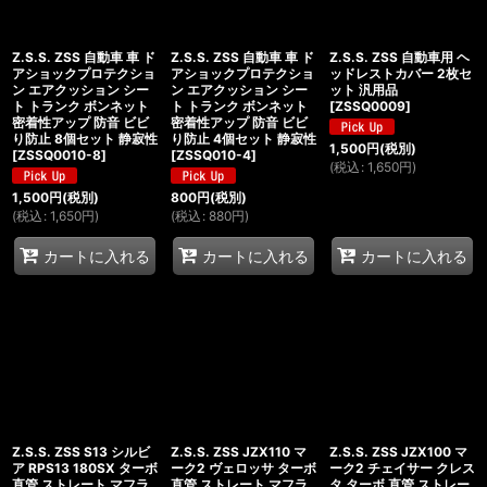
Z.S.S. ZSS 自動車 車 ド
Z.S.S. ZSS 自動車 車 ド
Z.S.S. ZSS 自動車用 ヘ
アショックプロテクショ
アショックプロテクショ
ッドレストカバー 2枚セ
ン エアクッション シー
ン エアクッション シー
ット 汎用品
ト トランク ボンネット
ト トランク ボンネット
[
ZSSQ0009
]
密着性アップ 防音 ビビ
密着性アップ 防音 ビビ
り防止 8個セット 静寂性
り防止 4個セット 静寂性
1,500
円
(税別)
[
ZSSQ0010-8
]
[
ZSSQ010-4
]
(
税込
:
1,650
円
)
1,500
円
(税別)
800
円
(税別)
(
税込
:
1,650
円
)
(
税込
:
880
円
)
カートに入れる
カートに入れる
カートに入れる
Z.S.S. ZSS S13 シルビ
Z.S.S. ZSS JZX110 マ
Z.S.S. ZSS JZX100 マ
ア RPS13 180SX ターボ
ーク2 ヴェロッサ ターボ
ーク2 チェイサー クレス
直管 ストレート マフラ
直管 ストレート マフラ
タ ターボ 直管 ストレー