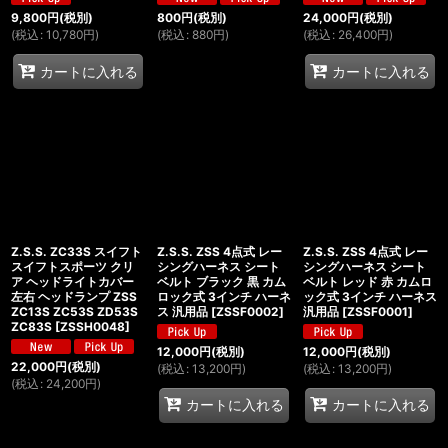
9,800
円
(税別)
800
円
(税別)
24,000
円
(税別)
(
税込
:
10,780
円
)
(
税込
:
880
円
)
(
税込
:
26,400
円
)
カートに入れる
カートに入れる
Z.S.S. ZC33S スイフト
Z.S.S. ZSS 4点式 レー
Z.S.S. ZSS 4点式 レー
スイフトスポーツ クリ
シングハーネス シート
シングハーネス シート
ア ヘッドライトカバー
ベルト ブラック 黒 カム
ベルト レッド 赤 カムロ
左右 ヘッドランプ ZSS
ロック式 3インチ ハーネ
ック式 3インチ ハーネス
ZC13S ZC53S ZD53S
ス 汎用品
[
ZSSF0002
]
汎用品
[
ZSSF0001
]
ZC83S
[
ZSSH0048
]
12,000
円
(税別)
12,000
円
(税別)
22,000
円
(税別)
(
税込
:
13,200
円
)
(
税込
:
13,200
円
)
(
税込
:
24,200
円
)
カートに入れる
カートに入れる