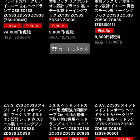
ドライトカバー クリア
牽引フック リア ボルト
牽引フック リア ボルト
イエロー 左右 ヘッドラ
オン設計 ブラック 黒 ス
オン設計 イエロー 黄色
ンプ ZSS ZC13S
チール製 トーイングフ
スチール製 トーイング
ZC53S ZD53S ZC83S
ック ZC13S ZC53S
フック ZC13S ZC53S
[
ZSSH0049
]
ZD53S ZC83S
ZD53S ZC83S
[
ZSSI0011
]
24,000
円
(税別)
9,800
円
(税別)
9,800
円
(税別)
(
税込
:
26,400
円
)
(
税込
:
10,780
円
)
(
税込
:
10,780
円
)
カートに入れる
Z.S.S. ZSS ZC33S スイ
Z.S.S. ヘッドライトカ
Z.S.S. ZC33S スイフト
フト スイフトスポーツ
バー用 透明強力両面テ
スイフトスポーツ ヘッ
牽引フック リア ボルト
ープ 2m 汎用品 補修・
ドライトカバー クリア
オン設計 レッド 赤 スチ
再取り付け用用 ヘッド
ブルー 左右 ヘッドラン
ール製 トーイングフッ
ランプ スイフト スイフ
プ ZSS ZC13S ZC53S
ク ZC13S ZC53S
トスポーツ ZSS ZC13S
ZD53S ZC83S
ZD53S ZC83S
ZC53S ZD53S ZC83S
[
ZSSH0050
]