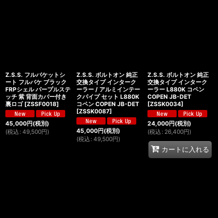
Z.S.S. フルバケットシ
Z.S.S. ボルトオン 純正
Z.S.S. ボルトオン 純正
ート フルバケ ブラック
交換タイプ インターク
交換タイプ インターク
FRPシェル パープルステ
ーラー / アルミインテー
ーラー L880K コペン
ッチ 紫 背面カバー付き
クパイプ セット L880K
COPEN JB-DET
裏ロゴ
[
ZSSF0018
]
コペン COPEN JB-DET
[
ZSSK0034
]
[
ZSSK0087
]
45,000
円
(税別)
24,000
円
(税別)
45,000
円
(税別)
(
税込
:
49,500
円
)
(
税込
:
26,400
円
)
(
税込
:
49,500
円
)
カートに入れる