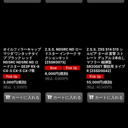
オイルフィラーキャップ
Z.S.S. ND5RC ND ロー
Z.S.S. ZSS S14 S15 シ
マツダ ワンタッチタイ
ドスター インテーク サ
ルビア ターボ 直管 スト
プ ブラック レッド
クションキット
レート デュアル 2本出し
ND5RC ND5RE ND ロ
[
ZSSK0073
]
マフラー 砲弾型
ードスター SE3P RX-8
SR20DET 競技用 タイプ
CX-3 CX-5 CX-7等
R
[
ZSSD0042
]
8,000
円
(税別)
(
税込
:
8,800
円
)
3,000
円
(税別)
55,000
円
(税別)
(
税込
:
3,300
円
)
(
税込
:
60,500
円
)
カートに入れる
カートに入れる
カートに入れる