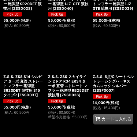
ー 砲弾型 SR20DET 競
ー 砲弾型 1JZ-GTE 競技
ト マフラー 砲弾型 1JZ-
技用
[
ZSSD038
]
用
[
ZSSD040
]
GTE 競技用
[
ZSSD039
]
55,000
円
(税別)
55,000
円
(税別)
55,000
円
(税別)
(
税込
:
60,500
円
)
(
税込
:
60,500
円
)
(
税込
:
60,500
円
)
Z.S.S. ZSS S14 シルビ
Z.S.S. ZSS スカイライ
Z.S.S. 5点式 シートベル
ア ターボ 直管 ストレー
ン 2ドア R34 ER34 タ
ト レーシングハーネス
ト マフラー 砲弾型
ーボ 直管 ストレート マ
カムロック シルバー
SR20DET 競技用 S15
フラー 砲弾型 RB25DET
[
ZSSF0007
]
タイプR
[
ZSSD037
]
競技用
[
ZSSD036
]
14,000
円
(税別)
55,000
円
(税別)
55,000
円
(税別)
(
税込
:
15,400
円
)
(
税込
:
60,500
円
)
(
税込
:
60,500
円
)
希望小売価格
:
55,000
円
カートに入れる