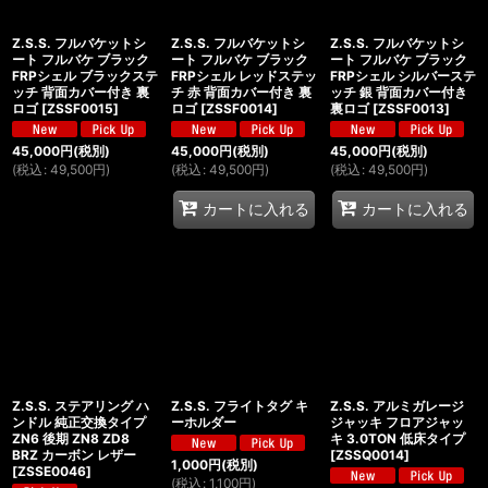
Z.S.S. フルバケットシ
Z.S.S. フルバケットシ
Z.S.S. フルバケットシ
ート フルバケ ブラック
ート フルバケ ブラック
ート フルバケ ブラック
FRPシェル ブラックステ
FRPシェル レッドステッ
FRPシェル シルバーステ
ッチ 背面カバー付き 裏
チ 赤 背面カバー付き 裏
ッチ 銀 背面カバー付き
ロゴ
[
ZSSF0015
]
ロゴ
[
ZSSF0014
]
裏ロゴ
[
ZSSF0013
]
45,000
円
(税別)
45,000
円
(税別)
45,000
円
(税別)
(
税込
:
49,500
円
)
(
税込
:
49,500
円
)
(
税込
:
49,500
円
)
カートに入れる
カートに入れる
Z.S.S. ステアリング ハ
Z.S.S. フライトタグ キ
Z.S.S. アルミガレージ
ンドル 純正交換タイプ
ーホルダー
ジャッキ フロアジャッ
ZN6 後期 ZN8 ZD8
キ 3.0TON 低床タイプ
BRZ カーボン レザー
[
ZSSQ0014
]
1,000
円
(税別)
[
ZSSE0046
]
(
税込
:
1,100
円
)