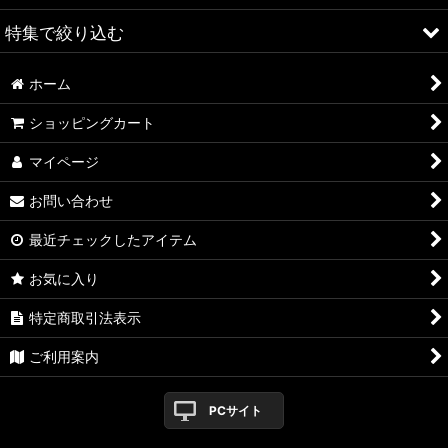
特集で絞り込む
車高調
ホーム
ショップオリジナル車高調
ALFA ROMEO > 156
ショッピングカート
アーム
ALFA ROMEO > 147
マイページ
スペーサー
ALFA ROMEO > 159
お問い合わせ
カーボンボンネット
ALFA ROMEO > 4C
最近チェックしたアイテム
ミラー
A4
お気に入り
インテリア / パネル
A4 WAGON
特定商取引法表示
ライト/ライトカバー
A3
ご利用案内
ステアリング
TT
PCサイト
ステアリングボス
A5