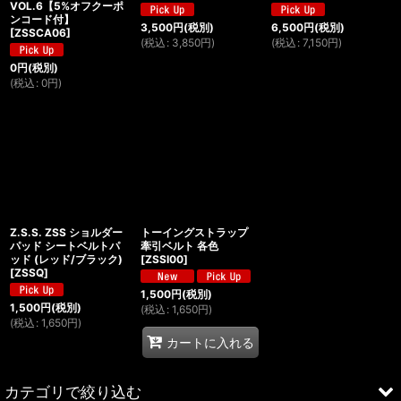
VOL.6【5%オフクーポ
ンコード付】
3,500
円
(税別)
6,500
円
(税別)
[
ZSSCA06
]
(
税込
:
3,850
円
)
(
税込
:
7,150
円
)
0
円
(税別)
(
税込
:
0
円
)
Z.S.S. ZSS ショルダー
トーイングストラップ
パッド シートベルトパ
牽引ベルト 各色
ッド (レッド/ブラック)
[
ZSSI00
]
[
ZSSQ
]
1,500
円
(税別)
1,500
円
(税別)
(
税込
:
1,650
円
)
(
税込
:
1,650
円
)
カートに入れる
カテゴリで絞り込む