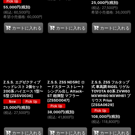
25,000
円
(税別)
55,000
円
(税別)
(
税込
:
27,500
円
)
(
税込
:
60,500
円
)
希望小売価格
:
36,000
円
希望小売価格
:
60,000
円
カートに入れる
カートに入れる
カートに入れる
Z.S.S. エグゼクティブ
Z.S.S. ZSS ND5RC ロ
Z.S.S. ZSS フルタップ
ヘッドレスト 2個セット
ードスター ストレート
式 車高調 RIGEL リゲル
200系 ハイエース 1型〜
シングル出し Attack-
TOYOTA 60系 ZVW60
5型
[
ZSSV0036
]
ST 砲弾型 マフラー
MXWH60 MXWH61 プ
[
ZSSD0047
]
リウス Prius
[
ZSSA0629
]
25,000
円
(税別)
38,000
円
(税別)
(
税込
:
27,500
円
)
108,000
円
(税別)
(
税込
:
41,800
円
)
(
税込
:
118,800
円
)
カートに入れる
カートに入れる
カートに入れる