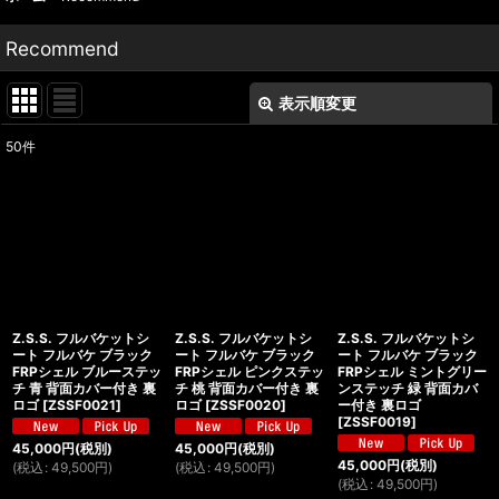
Recommend
表示順変更
閉じる
50
件
表示数
:
並び順
:
絞り込む
Z.S.S. フルバケットシ
Z.S.S. フルバケットシ
Z.S.S. フルバケットシ
ート フルバケ ブラック
ート フルバケ ブラック
ート フルバケ ブラック
FRPシェル ブルーステッ
FRPシェル ピンクステッ
FRPシェル ミントグリー
チ 青 背面カバー付き 裏
チ 桃 背面カバー付き 裏
ンステッチ 緑 背面カバ
ロゴ
[
ZSSF0021
]
ロゴ
[
ZSSF0020
]
ー付き 裏ロゴ
[
ZSSF0019
]
45,000
円
(税別)
45,000
円
(税別)
45,000
円
(税別)
(
税込
:
49,500
円
)
(
税込
:
49,500
円
)
(
税込
:
49,500
円
)