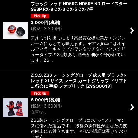
ブラック レッド ND5RC ND5RE ND ロードスター
SE3P RX-8 CX-3 CX-5 CX-7等
3,000
円
(税別)
(
税込
:
3,300
円
)
アルミ削り出しにより高品質な機能美がエンジン
ルームにもとても映えます。 ※マツダ車にはオイ
ルフィラーキャップがワンタッチタイプとスクリ
ュータイプの2種類あり 適合が細かく分かれてい
ます。ZS…
Z.S.S. ZSS レーシンググローブ 成人用 ブラック×
レッド XLサイズ レース カート グリップ ドリフト
走行会に 手袋 ファブリック
[
ZSSQ0013
]
6,000
円
(税別)
(
税込
:
6,600
円
)
在庫なし
ZSS製レーシンググローブはコストパフォーマン
スに優れた製品です。 抜群の操作性があなたの技
術向上にも役立ちます。 ※FIAの認証は受けており
ません。