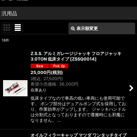
汎用品
表示順変更
閉じる
18
件
表示数
:
Z.S.S. アルミガレージジャッキ フロアジャッキ
3.0TON 低床タイプ
[
ZSSQ0014
]
並び順
:
25,000
円
(税別)
(
税込
:
27,500
円
)
絞り込む
希望小売価格
:
36,000
円
在庫あり
低床タイプなので車高の低い車両にも使用可能で
す。 ポンプ部分はデュアルポンプ式を採用してお
り、作業効率がアップします。 ジャッキハンドル
は分割式となっておりますので運搬時にも邪魔に
なりません。 …
オイルフィラーキャップ マツダ ワンタッチタイプ