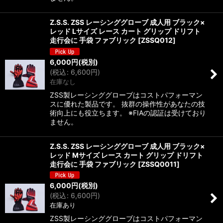
Z.S.S. ZSS レーシンググローブ 成人用 ブラック×
レッド Lサイズ レース カート グリップ ドリフト
走行会に 手袋 ファブリック
[
ZSSQ012
]
6,000
円
(税別)
(
税込
:
6,600
円
)
在庫なし
ZSS製レーシンググローブはコストパフォーマン
スに優れた製品です。 抜群の操作性があなたの技
術向上にも役立ちます。 ※FIAの認証は受けており
ません。
Z.S.S. ZSS レーシンググローブ 成人用 ブラック×
レッド Mサイズ レース カート グリップ ドリフト
走行会に 手袋 ファブリック
[
ZSSQ0011
]
6,000
円
(税別)
(
税込
:
6,600
円
)
在庫あり
ZSS製レーシンググローブはコストパフォーマン