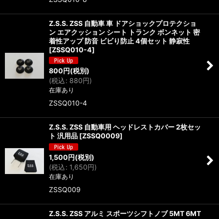
Z.S.S. ZSS 自動車 車 ドアショックプロテクショ
ン エアクッション シート トランク ボンネット 密
着性アップ 防音 ビビり防止 4個セット 静寂性
[
ZSSQ010-4
]
800
円
(税別)
(
税込
:
880
円
)
在庫あり
ZSSQ010-4
Z.S.S. ZSS 自動車用 ヘッドレストカバー 2枚セッ
ト 汎用品
[
ZSSQ0009
]
1,500
円
(税別)
(
税込
:
1,650
円
)
在庫あり
ZSSQ009
Z.S.S. ZSS アルミ スポーツシフトノブ 5MT 6MT