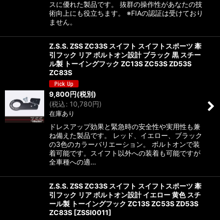
スに優れた製品です。 抜群の操作性があなたの技
術向上にも役立ちます。 ※FIAの認証は受けており
ません。
Z.S.S. ZSS ZC33S スイフト スイフトスポーツ 牽
引フック リア ボルトオン設計 ブラック 黒 スチー
ル製 トーイングフック ZC13S ZC53S ZD53S
ZC83S
9,800
円
(税別)
(
税込
:
10,780
円
)
在庫あり
ドレスアップ効果と緊急時の安全性や実用性も兼
ね備えた製品です。 レッド、イエロー、ブラック
の3色のカラーバリエーション。 ボルトオンで装
着可能です。スイフト以外への装着も可能ですが
全車種への適…
Z.S.S. ZSS ZC33S スイフト スイフトスポーツ 牽
引フック リア ボルトオン設計 イエロー 黄色 スチ
ール製 トーイングフック ZC13S ZC53S ZD53S
ZC83S
[
ZSSI0011
]