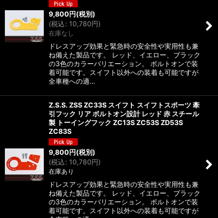
9,800
円
(税別)
(
税込
:
10,780
円
)
在庫なし
ドレスアップ効果と緊急時の安全性や実用性も兼
ね備えた製品です。 レッド、イエロー、ブラック
の3色のカラーバリエーション。 ボルトオンで装
着可能です。スイフト以外への装着も可能ですが
全車種への適…
Z.S.S. ZSS ZC33S スイフト スイフトスポーツ 牽
引フック リア ボルトオン設計 レッド 赤 スチール
製 トーイングフック ZC13S ZC53S ZD53S
ZC83S
9,800
円
(税別)
(
税込
:
10,780
円
)
在庫あり
ドレスアップ効果と緊急時の安全性や実用性も兼
ね備えた製品です。 レッド、イエロー、ブラック
の3色のカラーバリエーション。 ボルトオンで装
着可能です。スイフト以外への装着も可能ですが