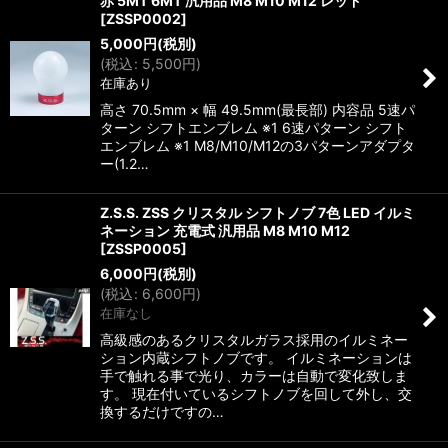
赤 5MT 6MT 汎用品 M8 M10 M12 レッド
[
ZSSP0002
]
5,000
円
(税別)
(
税込
:
5,500
円
)
在庫あり
高さ 70.5mm × 幅 49.5mm(最長部) 内容品 5速パ
ターン シフトエンブレム ※1 6速パターン シフト
エンブレム ※1 M8/M10/M12の3パターンアダプタ
ー(1.2…
Z.S.S. ZSS クリスタル シフトノブ 7色 LED イルミ
ネーション 充電式 汎用品 M8 M10 M12
[
ZSSP0005
]
6,000
円
(税別)
(
税込
:
6,600
円
)
在庫なし
高級感のあるクリスタルガラス採用のイルミネー
ション内蔵シフトノブです。 イルミネーションは
手で触れる事で光り、カラーは自動で変化致しま
す。 現在付いているシフトノブを回して外し、交
換するだけですの…