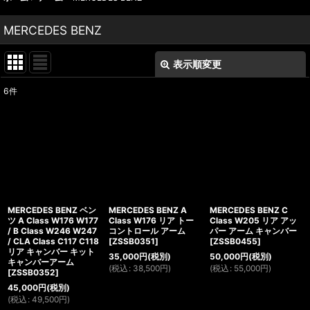
MERCEDES BENZ
表示順変更
閉じる
6
件
表示数
:
並び順
:
絞り込む
MERCEDES BENZ ベン
MERCEDES BENZ A
MERCEDES BENZ C
ツ A Class W176 W177
Class W176 リア トー
Class W205 リア アッ
/ B Class W246 W247
コントロール アーム
パー アーム キャンバー
/ CLA Class C117 C118
[
ZSSB0351
]
[
ZSSB0455
]
リア キャンバー キット
35,000
円
(税別)
50,000
円
(税別)
キャンバーアーム
(
税込
:
38,500
円
)
(
税込
:
55,000
円
)
[
ZSSB0352
]
45,000
円
(税別)
(
税込
:
49,500
円
)