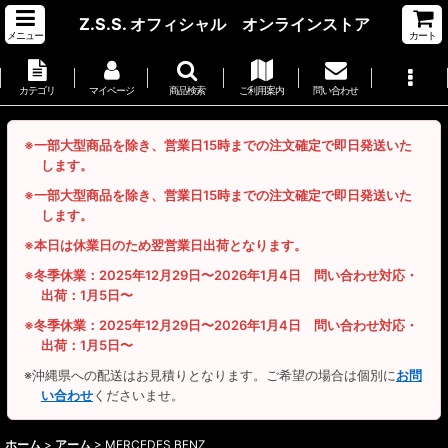
Z.S.S. オフィシャル オンラインストア
メニュー
カート
カテゴリ
マイページ
商品検索
ご利用案内
問い合わせ
※一部大型商品を除き、営業日15時までの注文確定で即日発送いた
します。
※一部大型商品を除き、営業日15時までの注文確定で即日発送いた
します。
※本日は休業日のため翌営業日出荷となります。
※冬季休業：2025年12月29日〜2026年1月4日 問い合わせ対応・
出荷：1月5日〜
※冬季休業：2025年12月29日〜2026年1月4日 問い合わせ対応・
出荷：1月5日〜
※沖縄県への配送はお見積りとなります。ご希望の場合は個別に
お問
い合わせ
くださいませ。
ホーム
>
アーム
>
MERCEDES BENZ