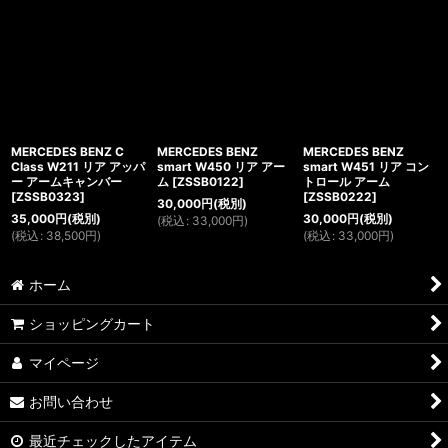
MERCEDES BENZ C
MERCEDES BENZ
MERCEDES BENZ
Class W211 リア アッパ
smart W450 リア アー
smart W451 リア コン
ー アームキャンバー
ム
[
ZSSB0122
]
トロール アーム
[
ZSSB0323
]
[
ZSSB0222
]
30,000
円
(税別)
35,000
円
(税別)
30,000
円
(税別)
(
税込
:
33,000
円
)
(
税込
:
38,500
円
)
(
税込
:
33,000
円
)
ホーム
ショッピングカート
マイページ
お問い合わせ
最近チェックしたアイテム