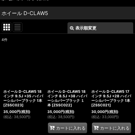
ホイール D-CLAW5
表示順変更
閉じる
4
件
表示数
:
並び順
:
絞り込む
ホイール D-CLAW5 18
ホイール D-CLAW5 18
ホイール D-CLAW5 17
インチ 9.5J +35 ハイパ
インチ 8.5J +38 ハイパ
インチ 9.5J +28 ハイパ
ーシルバーブラック 1本
ーシルバーブラック １
ーシルバーブラック 1本
[
ZSSC023
]
本
[
ZSSC022
]
[
ZSSC021
]
35,000
円
(税別)
35,000
円
(税別)
30,000
円
(税別)
(
税込
:
38,500
円
)
(
税込
:
38,500
円
)
(
税込
:
33,000
円
)
カートに入れる
カートに入れる