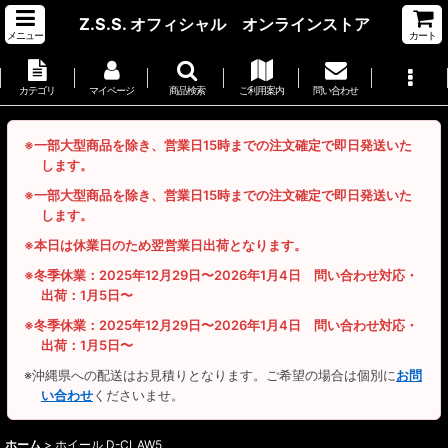
Z.S.S. オフィシャル オンラインストア
メニュー
カート
カテゴリ
マイページ
商品検索
ご利用案内
問い合わせ
※一部大型商品を除き、営業日15時までの注文確定で即日発送いた
します。
※一部大型商品を除き、営業日15時までの注文確定で即日発送いた
します。
※本日は休業日のため翌営業日出荷となります。
※冬季休業：2025年12月29日〜2026年1月4日 問い合わせ対応・
出荷：1月5日〜
※冬季休業：2025年12月29日〜2026年1月4日 問い合わせ対応・
出荷：1月5日〜
※沖縄県への配送はお見積りとなります。ご希望の場合は個別に
お問
い合わせ
くださいませ。
ホーム
>
ホイール D-CLAW5