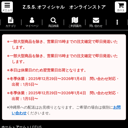
Z.S.S. オフィシャル オンラインストア
メニュー
カート
カテゴリ
マイページ
商品検索
ご利用案内
問い合わせ
※一部大型商品を除き、営業日15時までの注文確定で即日発送いた
します。
※一部大型商品を除き、営業日15時までの注文確定で即日発送いた
します。
※本日は休業日のため翌営業日出荷となります。
※冬季休業：2025年12月29日〜2026年1月4日 問い合わせ対応・
出荷：1月5日〜
※冬季休業：2025年12月29日〜2026年1月4日 問い合わせ対応・
出荷：1月5日〜
※沖縄県への配送はお見積りとなります。ご希望の場合は個別に
お問
い合わせ
くださいませ。
ホーム
>
アーム
>
LOTUS