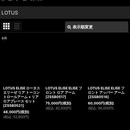
LOTUS
表示順変更
閉じる
4
件
表示数
:
並び順
:
絞り込む
LOTUS ELISE ロータス
LOTUS ELISE ELISE フ
LOTUS ELISE ELISE フ
エリーゼ リア トーコン
ロント ロア アーム
ロント アッパー アーム
トロールアーム + リア
[
ZSSB0517
]
[
ZSSB0516
]
ロアブレース セット
75,000
円
(税別)
60,000
円
(税別)
[
ZSSB0521
]
(
税込
:
82,500
円
)
(
税込
:
66,000
円
)
48,000
円
(税別)
(
税込
:
52,800
円
)