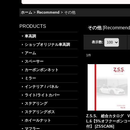
ホーム
>
Recommend
>
その他
PRODUCTS
その他
[
Recommen
車高調
表示数
:
ショップオリジナル車高調
アーム
1
件
スペーサー
カーボンボンネット
ミラー
インテリア / パネル
ライト/ライトカバー
ステアリング
ステアリングボス
Z.S.S. 総合カタログ 
ホイールナット
L.6【5%オフクーポンコ
付】
[
ZSSCA06
]
マフラー