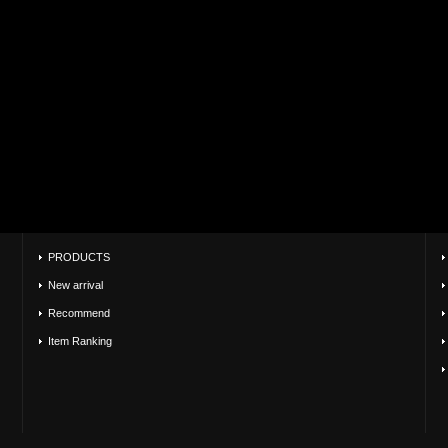
PRODUCTS
New arrival
Recommend
Item Ranking