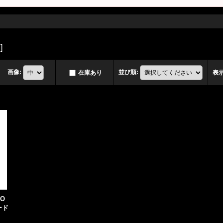
d
]
画像
:
並び順
:
在庫あり
表
VO
ード