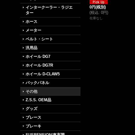
0円
(税別)
インタークーラー・ラジエ
(
税込
:
0円
)
ター
在庫なし
ホース
メーター
ベルト・シート
汎用品
ホイール DG7
ホイール DG7R
ホイール D-CLAW5
バックパネル
その他
Z.S.S. OEM品
グッズ
ブレース
ブレーキ
SUSPENSION/車高調