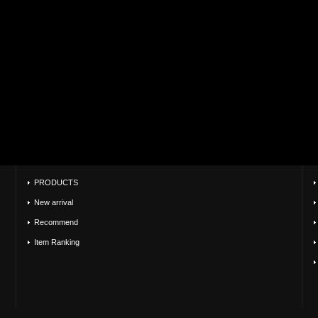
PRODUCTS
New arrival
Recommend
Item Ranking