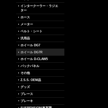
インタークーラー・ラジエ
ター
ホース
メーター
ベルト・シート
汎用品
ホイール DG7
ホイール DG7R
ホイール D-CLAW5
バックパネル
その他
Z.S.S. OEM品
グッズ
ブレース
ブレーキ
SUSPENSION/車高調