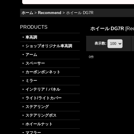
ホーム
>
Recommend
>
ホイール DG7R
PRODUCTS
ホイール DG7R
[
Re
車高調
表示数
:
ショップオリジナル車高調
アーム
0
件
スペーサー
カーボンボンネット
ミラー
インテリア / パネル
ライト/ライトカバー
ステアリング
ステアリングボス
ホイールナット
マフラー