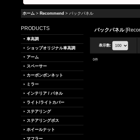
ホーム
>
Recommend
>
バックパネル
PRODUCTS
バックパネル
[
Reco
車高調
表示数
:
ショップオリジナル車高調
アーム
0
件
スペーサー
カーボンボンネット
ミラー
インテリア / パネル
ライト/ライトカバー
ステアリング
ステアリングボス
ホイールナット
マフラー