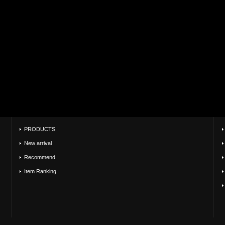
PRODUCTS
New arrival
Recommend
Item Ranking