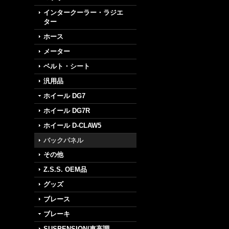
インタークーラー・ラジエ
ター
ホース
メーター
ベルト・シート
汎用品
ホイール DG7
ホイール DG7R
ホイール D-CLAW5
バックパネル
その他
Z.S.S. OEM品
グッズ
ブレース
ブレーキ
SUSPENSION/車高調