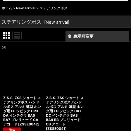
ホーム
>
New arrival
>
ステアリングボス
ステアリングボス
[
New arrival
]
表示順変更
閉じる
2
件
表示数
:
並び順
:
絞り込む
Z.S.S. ZSS ショート ス
Z.S.S. ZSS ショート ス
テアリングボス ハンド
テアリングボス ハンド
ルボス アルミ 薄型 ホン
ルボス アルミ 薄型 ホン
ダ用 EF シビック CRX
ダ用 EG シビック CRX
DA インテグラ BA5
DC インテグラ BA8
BA7 プレリュード CA
BA9 BB プレリュード
アコード
[
ZSSE0042
]
CB アコード
[
ZSSE0041
]