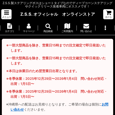
Z.S.S.製ステアリングボスはショートタイプなのでディープコーンステアリング
やクイックリリース装着車両にオススメです！
Z.S.S. オフィシャル オンラインストア
メニュー
カート
カテゴリ
マイページ
商品検索
ご利用案内
問い合わせ
※一部大型商品を除き、営業日15時までの注文確定で即日発送いた
します。
※一部大型商品を除き、営業日15時までの注文確定で即日発送いた
します。
※本日は休業日のため翌営業日出荷となります。
※冬季休業：2025年12月29日〜2026年1月4日 問い合わせ対応・
出荷：1月5日〜
※冬季休業：2025年12月29日〜2026年1月4日 問い合わせ対応・
出荷：1月5日〜
※沖縄県への配送はお見積りとなります。ご希望の場合は個別に
お問
い合わせ
くださいませ。