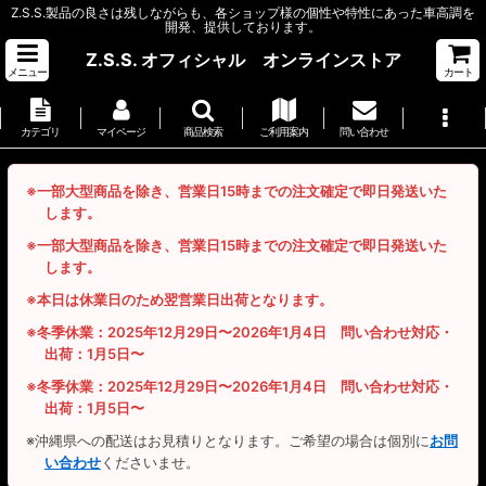
Z.S.S.製品の良さは残しながらも、各ショップ様の個性や特性にあった車高調を
開発、提供しております。
Z.S.S. オフィシャル オンラインストア
メニュー
カート
カテゴリ
マイページ
商品検索
ご利用案内
問い合わせ
※一部大型商品を除き、営業日15時までの注文確定で即日発送いた
します。
※一部大型商品を除き、営業日15時までの注文確定で即日発送いた
します。
※本日は休業日のため翌営業日出荷となります。
※冬季休業：2025年12月29日〜2026年1月4日 問い合わせ対応・
出荷：1月5日〜
※冬季休業：2025年12月29日〜2026年1月4日 問い合わせ対応・
出荷：1月5日〜
※沖縄県への配送はお見積りとなります。ご希望の場合は個別に
お問
い合わせ
くださいませ。