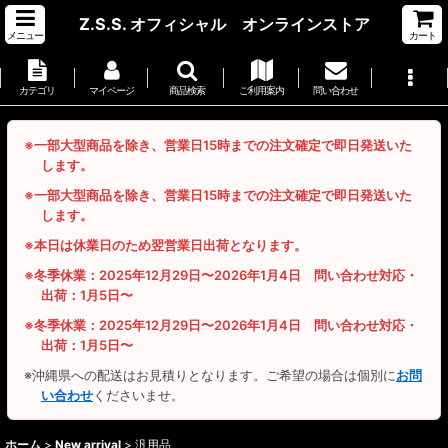
Z.S.S. オフィシャル オンラインストア
メニュー
カート
カテゴリ
マイページ
商品検索
ご利用案内
問い合わせ
※一部大型商品を除き、営業日15時までの注文確定で即日発送いた
します。
※一部大型商品を除き、営業日15時までの注文確定で即日発送いた
します。
※本日は休業日のため翌営業日出荷となります。
※冬季休業：2025年12月29日〜2026年1月4日 問い合わせ対応・
出荷：1月5日〜
※冬季休業：2025年12月29日〜2026年1月4日 問い合わせ対応・
出荷：1月5日〜
※沖縄県への配送はお見積りとなります。ご希望の場合は個別に
お問
い合わせ
くださいませ。
ホーム
>
New arrival
>
汎用品