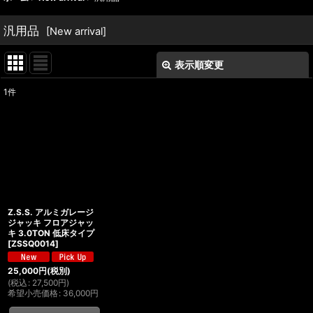
汎用品
[
New arrival
]
表示順変更
閉じる
1
件
表示数
:
並び順
:
絞り込む
Z.S.S. アルミガレージ
ジャッキ フロアジャッ
キ 3.0TON 低床タイプ
[
ZSSQ0014
]
25,000
円
(税別)
(
税込
:
27,500
円
)
希望小売価格
:
36,000
円