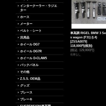
インタークーラー・ラジエ
ター
ホース
メーター
ベルト・シート
車高調 RIGEL BMW 3 Ser
s wagon (F31) (L4)
汎用品
[
ZSSA0079
]
ホイール DG7
118,000円
(税別)
(
税込
:
129,800円
)
ホイール DG7R
在庫なし
ホイール D-CLAW5
バックパネル
その他
Z.S.S. OEM品
グッズ
ブレース
ブレーキ