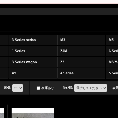
3 Series sedan
M3
M5
1 Series
Z4M
6 Ser
3 Series wagon
Z3
M3/M
X5
4 Series
5 Ser
画像
:
並び順
:
在庫あり
表