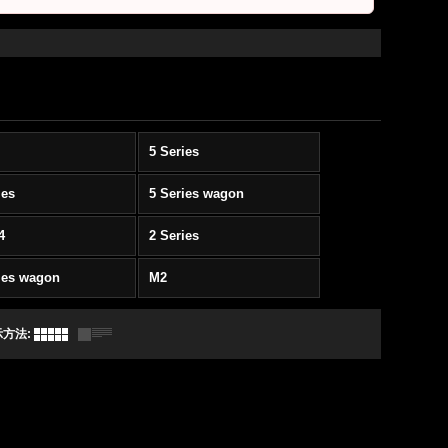
5 Series
ies
5 Series wagon
4
2 Series
ies wagon
M2
示方法
: