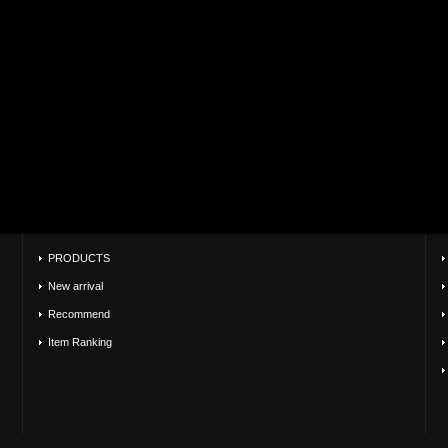
PRODUCTS
New arrival
Recommend
Item Ranking