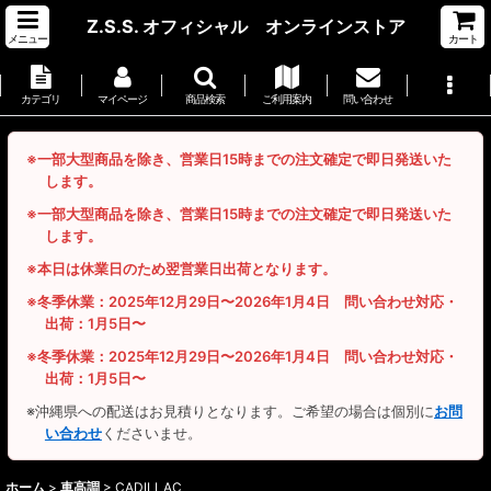
Z.S.S. オフィシャル オンラインストア
メニュー
カート
カテゴリ
マイページ
商品検索
ご利用案内
問い合わせ
※一部大型商品を除き、営業日15時までの注文確定で即日発送いた
します。
※一部大型商品を除き、営業日15時までの注文確定で即日発送いた
します。
※本日は休業日のため翌営業日出荷となります。
※冬季休業：2025年12月29日〜2026年1月4日 問い合わせ対応・
出荷：1月5日〜
※冬季休業：2025年12月29日〜2026年1月4日 問い合わせ対応・
出荷：1月5日〜
※沖縄県への配送はお見積りとなります。ご希望の場合は個別に
お問
い合わせ
くださいませ。
ホーム
>
車高調
>
CADILLAC