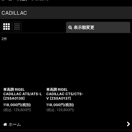
CADILLAC
表示順変更
閉じる
2
件
表示数
:
並び順
:
絞り込む
車高調 RIGEL
車高調 RIGEL
CADILLAC ATS/ATS-L
CADILLAC CTS/CTS-
[
ZSSA0136
]
V
[
ZSSA0137
]
118,000
円
(税別)
118,000
円
(税別)
(
税込
:
129,800
円
)
(
税込
:
129,800
円
)
ホーム