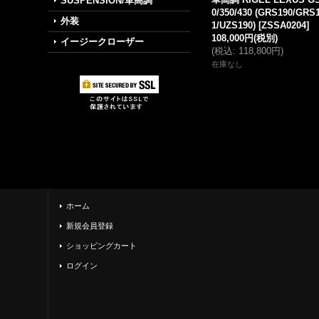
SUSPENSION/車高調
0/350/430 (GRS190/GRS
外装
1/UZS190)
[
ZSSA0204
]
108,000円
(税別)
イージークローザー
(
税込
:
118,800円
)
在庫なし
ホーム
新規会員登録
ショッピングカート
ログイン