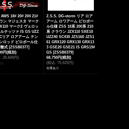
AWS 18# 20# 204 21#
Z.S.S. DG-storm リア ロア
ウン マジェスタ マーク
アーム ロワアーム ピロボー
ZX110 マーク2 ヴェロッ
ル仕様 ZSS 18系 200系 210
ルテッツァ IS GS UZZ
系 クラウン JZX110 SXE10
 SCリア ロアアーム テン
UZZ40 SC430 JZS160 JZS1
ンロッド ピロボール仕
61 GRX120 GRX130 GRX13
調整式
[
ZSSB0377
]
3 GSE20 GSE21 IS GRS19#
000円
(税別)
GS
[
ZSSB0379
]
込
:
28,600円
)
68,750円
(税別)
(
税込
:
75,625円
)
なし
在庫あり