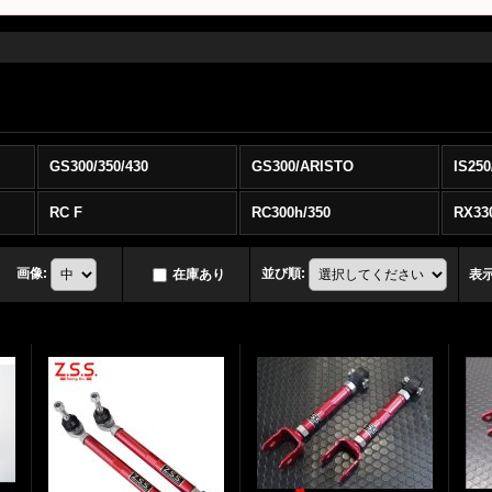
GS300/350/430
GS300/ARISTO
IS250
RC F
RC300h/350
RX33
画像
:
並び順
:
在庫あり
表