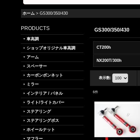
ホーム
>
GS300/350/430
PRODUCTS
GS300/350/430
車高調
CT200h
ショップオリジナル車高調
アーム
NX200T/300h
スペーサー
カーボンボンネット
表示数
:
ミラー
6
件
インテリア / パネル
ライト/ライトカバー
ステアリング
ステアリングボス
ホイールナット
マフラー