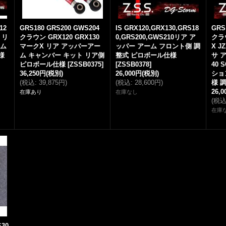
12
GRS180 GRS200 GWS204
IS GRX120,GRX130,GRS18
GRS 
 リ
クラウン GRX120 GRX130
0,GRS200,GWS210リア ア
クラ
ーム
マークX リア アッパーアー
ッパー アーム フロント側 調
X J
様
ム キャンバー キット リア側
整式 ピロボール仕様
サ ア
ピロボール仕様
[
ZSSB0375
]
[
ZSSB0378
]
40
36,250円
(税別)
26,000円
(税別)
ショ
(
税込
:
39,875円
)
(
税込
:
28,600円
)
様 
26,
在庫あり
在庫なし
(
税
在庫
S30