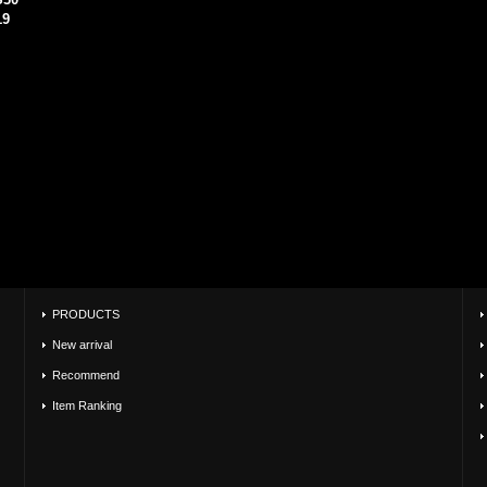
19
PRODUCTS
New arrival
Recommend
Item Ranking