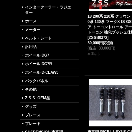
インタークーラー・ラジエ
ター
18 200系 210系 クラウン 
ホース
0系 130系 マークX IS GS
ア トーコントロール ア
メーター
トーコン 強化ブッシュ仕
[
ZSSB0372
]
ベルト・シート
30,000円
(税別)
汎用品
(
税込
:
33,000円
)
在庫なし
ホイール DG7
ホイール DG7R
ホイール D-CLAW5
バックパネル
その他
Z.S.S. OEM品
グッズ
ブレース
ブレーキ
車高調 RIGEL LEXUS G