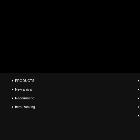
PRODUCTS
New arrival
Recommend
Item Ranking