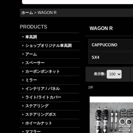
ホーム
>
WAGON R
PRODUCTS
WAGON R
車高調
CAPPUCCINO
ショップオリジナル車高調
アーム
SX4
スペーサー
カーボンボンネット
表示数
:
ミラー
1
件
インテリア / パネル
ライト/ライトカバー
ステアリング
ステアリングボス
ホイールナット
マフラー