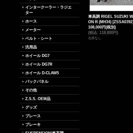
インタークーラー・ラジエ
ター
車高調 RIGEL SUZUKI 
ホース
ON R (MH34)
[
ZSSA0392
108,000円
(税別)
メーター
(
税込
:
118,800円
)
ベルト・シート
在庫なし
汎用品
ホイール DG7
ホイール DG7R
ホイール D-CLAW5
バックパネル
その他
Z.S.S. OEM品
グッズ
ブレース
ブレーキ