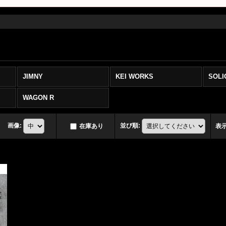
JIMNY
KEI WORKS
SOLI
WAGON R
画像
:
並び順
:
在庫あり
表