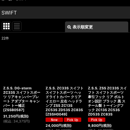
SWIFT
表示順変更
閉じる
22
件
表示数
:
並び順
:
絞り込む
Z.S.S. DG-storm
Z.S.S. ZC33S スイフト
Z.S.S. ZSS ZC33S スイ
ZC33S スイフトスポー
スイフトスポーツ ヘッ
フト スイフトスポーツ
ツ リアキャンバープレ
ドライトカバー クリア
牽引フック リア ボルト
ート アダプター キャン
イエロー 左右 ヘッドラ
オン設計 ブラック 黒 ス
バー トー補正
ンプ ZSS ZC13S
チール製 トーイングフ
[
ZSSB0587
]
ZC53S ZD53S ZC83S
ック ZC13S ZC53S
[
ZSSH0049
]
ZD53S ZC83S
31,250
円
(税別)
(
税込
:
34,375
円
)
24,000
円
(税別)
9,800
円
(税別)