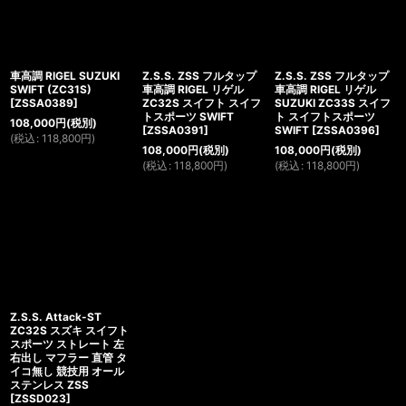
車高調 RIGEL SUZUKI
Z.S.S. ZSS フルタップ
Z.S.S. ZSS フルタップ
SWIFT (ZC31S)
車高調 RIGEL リゲル
車高調 RIGEL リゲル
[
ZSSA0389
]
ZC32S スイフト スイフ
SUZUKI ZC33S スイフ
トスポーツ SWIFT
ト スイフトスポーツ
108,000
円
(税別)
[
ZSSA0391
]
SWIFT
[
ZSSA0396
]
(
税込
:
118,800
円
)
108,000
円
(税別)
108,000
円
(税別)
(
税込
:
118,800
円
)
(
税込
:
118,800
円
)
Z.S.S. Attack-ST
ZC32S スズキ スイフト
スポーツ ストレート 左
右出し マフラー 直管 タ
イコ無し 競技用 オール
ステンレス ZSS
[
ZSSD023
]