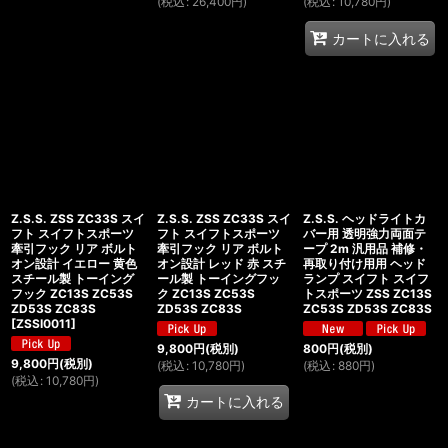
(
税込
:
26,400
円
)
(
税込
:
10,780
円
)
カートに入れる
Z.S.S. ZSS ZC33S スイ
Z.S.S. ZSS ZC33S スイ
Z.S.S. ヘッドライトカ
フト スイフトスポーツ
フト スイフトスポーツ
バー用 透明強力両面テ
牽引フック リア ボルト
牽引フック リア ボルト
ープ 2m 汎用品 補修・
オン設計 イエロー 黄色
オン設計 レッド 赤 スチ
再取り付け用用 ヘッド
スチール製 トーイング
ール製 トーイングフッ
ランプ スイフト スイフ
フック ZC13S ZC53S
ク ZC13S ZC53S
トスポーツ ZSS ZC13S
ZD53S ZC83S
ZD53S ZC83S
ZC53S ZD53S ZC83S
[
ZSSI0011
]
9,800
円
(税別)
800
円
(税別)
9,800
円
(税別)
(
税込
:
10,780
円
)
(
税込
:
880
円
)
(
税込
:
10,780
円
)
カートに入れる