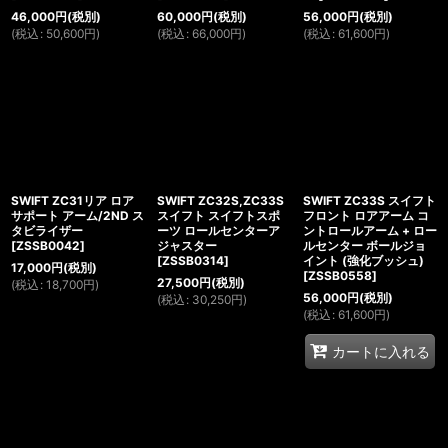
46,000
円
(税別)
60,000
円
(税別)
56,000
円
(税別)
(
税込
:
50,600
円
)
(
税込
:
66,000
円
)
(
税込
:
61,600
円
)
SWIFT ZC31リア ロア
SWIFT ZC32S,ZC33S
SWIFT ZC33S スイフト
サポート アーム/2ND ス
スイフト スイフトスポ
フロント ロアアーム コ
タビライザー
ーツ ロールセンターア
ントロールアーム + ロー
[
ZSSB0042
]
ジャスター
ルセンター ボールジョ
[
ZSSB0314
]
イント (強化ブッシュ)
17,000
円
(税別)
[
ZSSB0558
]
27,500
円
(税別)
(
税込
:
18,700
円
)
56,000
円
(税別)
(
税込
:
30,250
円
)
(
税込
:
61,600
円
)
カートに入れる