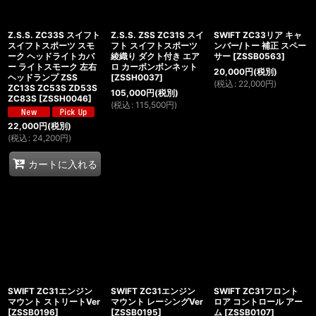
Z.S.S. ZC33S スイフト
Z.S.S. ZSS ZC31S スイ
SWIFT ZC33リア キャ
スイフトスポーツ スモ
フト スイフトスポーツ
ンバー/トー 補正 スペー
ーク ヘッドライトカバ
綾織り ダクト付き エア
サー
[
ZSSB0563
]
ー ライトスモーク 左右
ロ カーボンボンネット
20,000
円
(税別)
ヘッドランプ ZSS
[
ZSSH0037
]
(
税込
:
22,000
円
)
ZC13S ZC53S ZD53S
105,000
円
(税別)
ZC83S
[
ZSSH0046
]
(
税込
:
115,500
円
)
22,000
円
(税別)
(
税込
:
24,200
円
)
カートに入れる
SWIFT ZC31エンジン
SWIFT ZC31エンジン
SWIFT ZC31フロント
マウント ストリートVer
マウント レーシングVer
ロア コントロール アー
[
ZSSB0196
]
[
ZSSB0195
]
ム
[
ZSSB0107
]