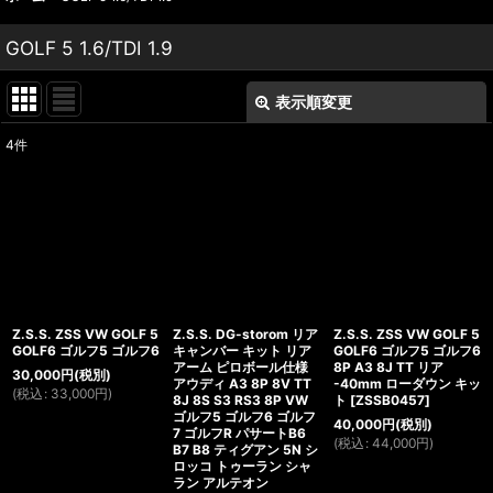
GOLF 5 1.6/TDI 1.9
表示順変更
閉じる
4
件
表示数
:
並び順
:
絞り込む
Z.S.S. ZSS VW GOLF 5
Z.S.S. DG-storom リア
Z.S.S. ZSS VW GOLF 5
GOLF6 ゴルフ5 ゴルフ6
キャンバー キット リア
GOLF6 ゴルフ5 ゴルフ6
アーム ピロボール仕様
8P A3 8J TT リア
30,000
円
(税別)
アウディ A3 8P 8V TT
-40mm ローダウン キッ
(
税込
:
33,000
円
)
8J 8S S3 RS3 8P VW
ト
[
ZSSB0457
]
ゴルフ5 ゴルフ6 ゴルフ
40,000
円
(税別)
7 ゴルフR パサートB6
(
税込
:
44,000
円
)
B7 B8 ティグアン 5N シ
ロッコ トゥーラン シャ
ラン アルテオン