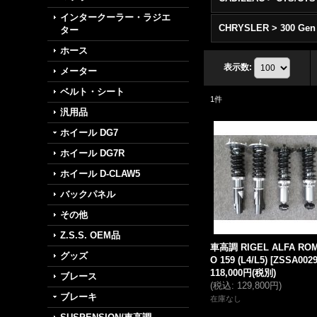
インタークーラー・ラジエ
CHRYSLER > 300 Gen
ター
ホース
表示数
:
メーター
ベルト・シート
1
件
汎用品
ホイール DG7
ホイール DG7R
ホイール D-CLAW5
バックパネル
その他
Z.S.S. OEM品
車高調 RIGEL ALFA RO
グッズ
O 159 (L4/L5)
[
ZSSA002
118,000円
(税別)
ブレース
(
税込
:
129,800円
)
ブレーキ
在庫なし