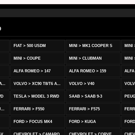
9
FIAT > 500 USDM
MINI > MK1 COOPER S
MINI > COUPE
MINI > CLUBMAN
MINI
ALFA ROMEO > 147
ALFA ROMEO > 159
ALFA
VOLVO > XC90 D5/T5 AWD
VOLVO > XC90 T8/T6 AWD
VOLVO > V40
VOLV
WD
TESLA > MODEL 3 RWD
SAAB > SAAB 9-3
PEUG
MASERATI > GRAN TURISMO
FERRARI > F550
FERRARI > F575
FERR
FORD > FOCUS MK4
FORD > KUGA
FORD
-V
CHEVROLET > CAMARO
CHEVROLET > CORVETTE C5/C6