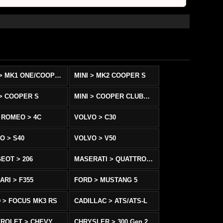
MINI > MK1 ONE/COOPER
MINI > MK2 COOPER S
 > COOPER S
MINI > COOPER CLUBMAN
 ROMEO > 4C
VOLVO > C30
O > S40
VOLVO > V50
EOT > 206
MASERATI > QUATTROPORTE
ARI > F355
FORD > MUSTANG 5
 > FOCUS MK3 RS
CADILLAC > ATS/ATS-L
CHEVROLET > CHEVY SS
CHRYSLER > 300 Gen 2