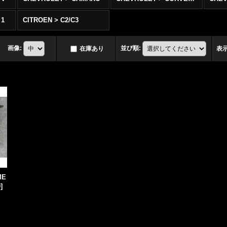
 1
CITROEN > C2/C3
画像
:
並び順
:
在庫あり
表
ME
9
]