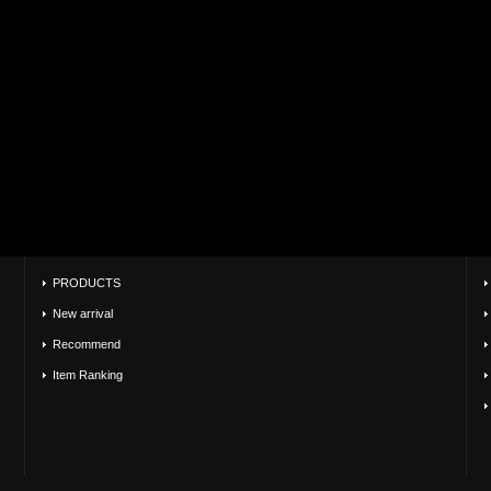
PRODUCTS
New arrival
Recommend
Item Ranking