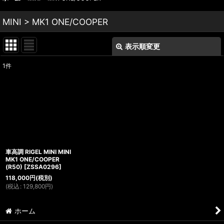
MINI > MK1 ONE/COOPER
表示順変更
閉じる
1
件
表示数
:
並び順
:
絞り込む
車高調 RIGEL MINI MINI
MK1 ONE/COOPER
(R50)
[
ZSSA0296
]
118,000
円
(税別)
(
税込
:
129,800
円
)
ホーム