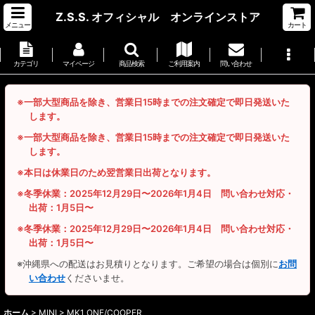
Z.S.S. オフィシャル オンラインストア
メニュー
カート
カテゴリ
マイページ
商品検索
ご利用案内
問い合わせ
※一部大型商品を除き、営業日15時までの注文確定で即日発送いた
します。
※一部大型商品を除き、営業日15時までの注文確定で即日発送いた
します。
※本日は休業日のため翌営業日出荷となります。
※冬季休業：2025年12月29日〜2026年1月4日 問い合わせ対応・
出荷：1月5日〜
※冬季休業：2025年12月29日〜2026年1月4日 問い合わせ対応・
出荷：1月5日〜
※沖縄県への配送はお見積りとなります。ご希望の場合は個別に
お問
い合わせ
くださいませ。
ホーム
>
MINI > MK1 ONE/COOPER