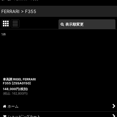
FERRARI > F355
表示順変更
閉じる
1
件
表示数
:
並び順
:
絞り込む
車高調 RIGEL FERRARI
F355
[
ZSSA0150
]
148,000
円
(税別)
(
税込
:
162,800
円
)
ホーム
ショッピングカート