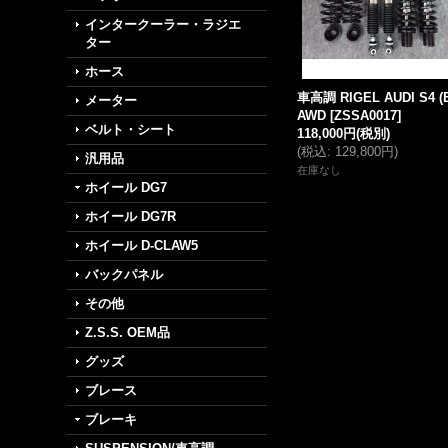
インタークーラー・ラジエ
ター
ホース
車高調 RIGEL AUDI S4 (
メーター
AWD
[
ZSSA0017
]
ベルト・シート
118,000円
(税別)
(
税込
:
129,800円
)
汎用品
在庫なし
ホイール DG7
ホイール DG7R
ホイール D-CLAW5
バックパネル
その他
Z.S.S. OEM品
グッズ
ブレース
ブレーキ