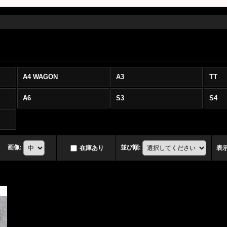
A4 WAGON
A3
TT
A6
S3
S4
画像
:
並び順
:
在庫あり
表