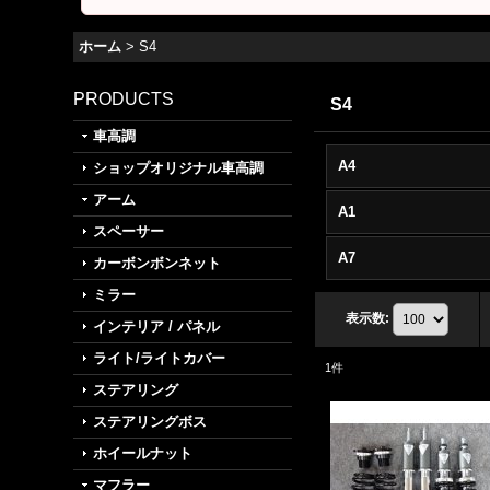
ホーム
>
S4
PRODUCTS
S4
車高調
A4
ショップオリジナル車高調
アーム
A1
スペーサー
A7
カーボンボンネット
ミラー
表示数
:
インテリア / パネル
ライト/ライトカバー
1
件
ステアリング
ステアリングボス
ホイールナット
マフラー