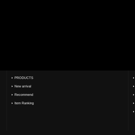
PRODUCTS
New arrival
Recommend
Item Ranking