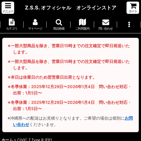
Z.S.S. オフィシャル オンラインストア
メニュー
カート
カテゴリ
マイページ
商品検索
ご利用案内
問い合わせ
※一部大型商品を除き、営業日15時までの注文確定で即日発送いた
します。
※一部大型商品を除き、営業日15時までの注文確定で即日発送いた
します。
※本日は休業日のため翌営業日出荷となります。
※冬季休業：2025年12月29日〜2026年1月4日 問い合わせ対応・
出荷：1月5日〜
※冬季休業：2025年12月29日〜2026年1月4日 問い合わせ対応・
出荷：1月5日〜
※沖縄県への配送はお見積りとなります。ご希望の場合は個別に
お問
い合わせ
くださいませ。
ホーム
>
CIVIC 7 Type R (EP)