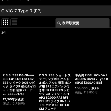
CIVIC 7 Type R (EP)
表示順変更
閉じる
3
件
表示数
:
並び順
:
絞り込む
Z.S.S. ZSS DG-Storm
Z.S.S. ZSS ショート ス
車高調 RIGEL HONDA /
EP3 EU1 EU2 ES1 ES2
テアリングボス ハンド
ACURA CIVIC 7 Type R
ES3 シビック DC5 シビ
ルボス アルミ 薄型 ホン
(EP3)
[
ZSSA0156
]
ック タイプR 強化タイロ
ダ用 SRSエアバック付
108,000
円
(税別)
ッド 左右 補強 バー アー
き車 EK EU EP ES シビ
(
税込
:
118,800
円
)
ム
[
ZSSB0174
]
ック GD フィット AP1
AP2 S2000 RA1 RF1
12,500
円
(税別)
RL1 JB1 ライフ RN3 バ
(
税込
:
13,750
円
)
モス ホビオ CF CH LC
CM アコード