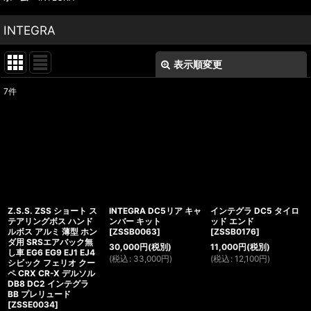
INTEGRA
表示順変更
閉じる
7
件
表示数
:
並び順
:
絞り込む
Z.S.S. ZSS ショート ス
INTEGRA DC5リア キャ
インテグラ DC5 タイロ
テアリングボス ハンド
ンバー キット
ッド エンド
ルボス アルミ 薄型 ホン
[
ZSSB0063
]
[
ZSSB0176
]
ダ用 SRSエアバック無
30,000
円
(税別)
11,000
円
(税別)
し車 EG6 EG9 EJ1 EJ4
(
税込
:
33,000
円
)
(
税込
:
12,100
円
)
シビック フェリオ クー
ペ CRX CR-X デルソル
DB8 DC2 インテグラ
BB プレリュード
[
ZSSE0034
]