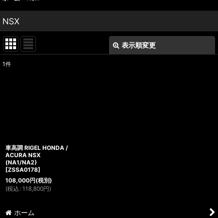
NSX
表示順変更
閉じる
1
件
表示数
:
並び順
:
絞り込む
車高調 RIGEL HONDA /
ACURA NSX
(NA1/NA2)
[
ZSSA0178
]
108,000
円
(税別)
(
税込
:
118,800
円
)
ホーム