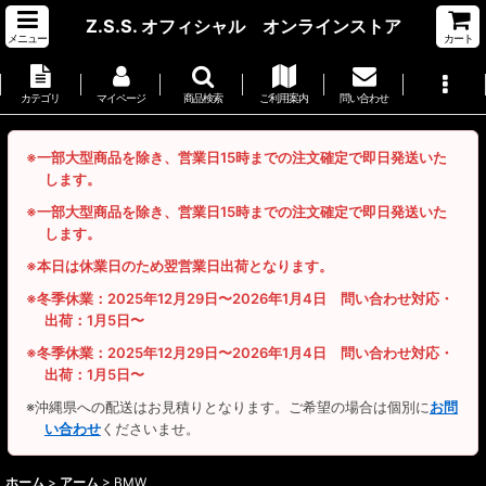
Z.S.S. オフィシャル オンラインストア
メニュー
カート
カテゴリ
マイページ
商品検索
ご利用案内
問い合わせ
※一部大型商品を除き、営業日15時までの注文確定で即日発送いた
します。
※一部大型商品を除き、営業日15時までの注文確定で即日発送いた
します。
※本日は休業日のため翌営業日出荷となります。
※冬季休業：2025年12月29日〜2026年1月4日 問い合わせ対応・
出荷：1月5日〜
※冬季休業：2025年12月29日〜2026年1月4日 問い合わせ対応・
出荷：1月5日〜
※沖縄県への配送はお見積りとなります。ご希望の場合は個別に
お問
い合わせ
くださいませ。
ホーム
>
アーム
>
BMW