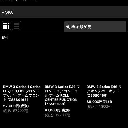
BMW
表示順変更
閉じる
15
件
表示数
:
並び順
:
絞り込む
BMW 3 Series,1 Series
BMW 3 Series E36 フ
BMW 3 Series E46 リ
E87,E90,E82 フロント
ロント ロア コントロー
ア キャンバー キット
アッパー アーム フロン
ル アーム ROLL
[
ZSSB0488
]
ト
[
ZSSB0165
]
CENTER FUNCTION
38,000
円
(税別)
[
ZSSB0189
]
52,000
円
(税別)
(
税込
:
41,800
円
)
87,000
円
(税別)
(
税込
:
57,200
円
)
(
税込
:
95,700
円
)