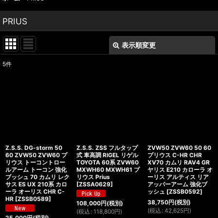
PRIUS
表示順変更
閉じる
5
件
表示数
:
並び順
:
絞り込む
Z.S.S. DG-storm 50
Z.S.S. ZSS フルタップ
ZVW50 ZVW60 50 60
60 ZVW50 ZVW60 プ
式 車高調 RIGEL リゲル
プリウス C-HR CHR
リウス トーコントロー
TOYOTA 60系 ZVW60
XV70 カムリ RAV4 GR
ルアーム トーコン 強化
MXWH60 MXWH61 プ
ヤリス E210 カローラ オ
ブッシュ 70 カムリ レク
リウス Prius
ーリス アルティス リア
サス ES UX 210系 カロ
[
ZSSA0629
]
アッパーアーム 強化ブ
ーラ オーリス CHR C-
ッシュ
[
ZSSB0592
]
HR
[
ZSSB0589
]
38,750
円
(税別)
108,000
円
(税別)
(
税込
:
42,625
円
)
(
税込
:
118,800
円
)
25,000
円
(税別)