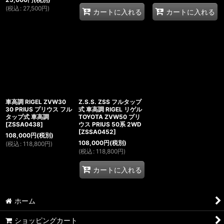
(
税込
:
27,500
円
)
カートに入れる
カートに入れる
車高調 RIGEL ZVW30
Z.S.S. ZSS フルタップ
30 PRIUS プリウス フル
式 車高調 RIGEL リゲル
タップ式 車高調
TOYOTA ZVW50 プリ
[
ZSSA0438
]
ウス PRIUS 50系 2WD
[
ZSSA0452
]
108,000
円
(税別)
108,000
円
(税別)
(
税込
:
118,800
円
)
(
税込
:
118,800
円
)
カートに入れる
ホーム
ショッピングカート