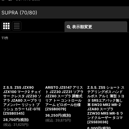
SUPRA (70/80)
表示順変更
閉じる
11
件
表示数
:
並び順
:
絞り込む
Z.S.S. ZSS JZX90
ARISTO JZS147 アリス
Z.S.S. ZSS ショート ス
JZX100 マーク2 チェイ
ト JZZ30 JZZ31 ソアラ
テアリングボス ハンド
サー クレスタ JZZ30 ソ
JZZ80 スープラ 調整式
ルボス アルミ 薄型 トヨ
アラ JZA80 スープラ リ
リア トー コントロール
タ SRSエアバック無し
アメンバー リジット ブ
アーム ピロボール仕様
車 SW20 MR2 MR-2
ッシュ カラー 1JZ-GTE
[
ZSSB0079
]
JZA80 スープラ
[
ZSSB0345
]
ZZW30 MRS MR-S ラ
36,250
円
(税別)
ンドクルーザー タコマ
28,750
円
(税別)
(
税込
:
39,875
円
)
[
ZSSE0036
]
(
税込
:
31,625
円
)
6,000
円
(税別)