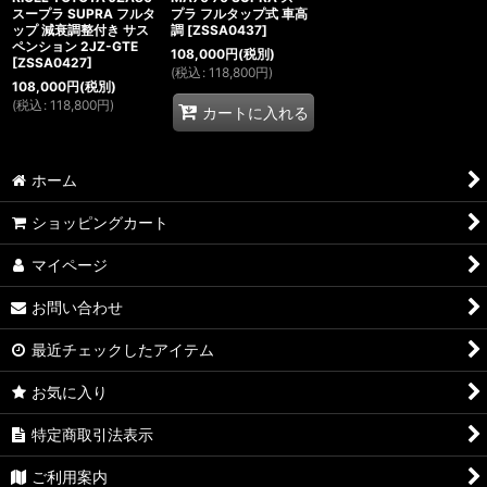
スープラ SUPRA フルタ
プラ フルタップ式 車高
ップ 減衰調整付き サス
調
[
ZSSA0437
]
ペンション 2JZ-GTE
108,000
円
(税別)
[
ZSSA0427
]
(
税込
:
118,800
円
)
108,000
円
(税別)
(
税込
:
118,800
円
)
カートに入れる
ホーム
ショッピングカート
マイページ
お問い合わせ
最近チェックしたアイテム
お気に入り
特定商取引法表示
ご利用案内