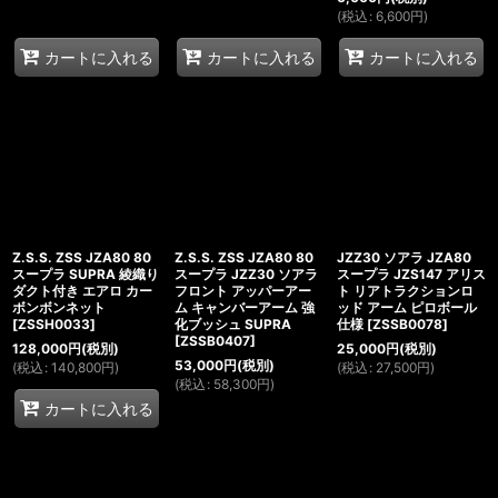
(
税込
:
6,600
円
)
カートに入れる
カートに入れる
カートに入れる
Z.S.S. ZSS JZA80 80
Z.S.S. ZSS JZA80 80
JZZ30 ソアラ JZA80
スープラ SUPRA 綾織り
スープラ JZZ30 ソアラ
スープラ JZS147 アリス
ダクト付き エアロ カー
フロント アッパーアー
ト リアトラクションロ
ボンボンネット
ム キャンバーアーム 強
ッド アーム ピロボール
[
ZSSH0033
]
化ブッシュ SUPRA
仕様
[
ZSSB0078
]
[
ZSSB0407
]
128,000
円
(税別)
25,000
円
(税別)
53,000
円
(税別)
(
税込
:
140,800
円
)
(
税込
:
27,500
円
)
(
税込
:
58,300
円
)
カートに入れる