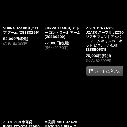
SUPRA JZA80リア ロ
SUPRA JZA80リア ト
Z.S.S. DG-storm
ア アーム
[
ZSSB0299
]
ー コントロール アーム
JZA80 スープラ JZZ30
[
ZSSB0399
]
ソアラ フロントアッパ
53,000
円
(税別)
ー アーム キャンバー キ
27,000
円
(税別)
(
税込
:
58,300
円
)
ット ピロボール仕様
(
税込
:
29,700
円
)
[
ZSSB0501
]
75,000
円
(税別)
(
税込
:
82,500
円
)
カートに入れる
Z.S.S. ZSS 車高調
車高調 RIGEL JZA70
RIGEL TOYOTA JZA80
MA70 70 SUPRA スー