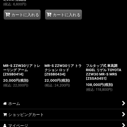
(
税込
:
6,600
円
)
カートに入れる
カートに入れる
MR-S ZZW30リア トレ
MR-S ZZW30リア トラ
フルタップ式 車高調
ーリング アーム
クション ロッド
RIGEL リゲル TOYOTA
[
ZSSB0414
]
[
ZSSB0434
]
ZZW30 MR-S MRS
[
ZSSA0451
]
20,000
円
(税別)
22,000
円
(税別)
108,000
円
(税別)
(
税込
:
22,000
円
)
(
税込
:
24,200
円
)
(
税込
:
118,800
円
)
ホーム
ショッピングカート
マイページ