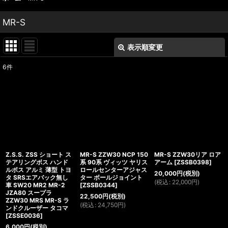
MR-S
表示順変更
閉じる
6
件
表示数
:
並び順
:
絞り込む
Z.S.S. ZSS ショート ス
MR-S ZZW30 NCP 150
MR-S ZZW30リア ロア
テアリングボス ハンド
系 90系 ヴィッツ ヤリス
アーム
[
ZSSB0398
]
ルボス アルミ 薄型 トヨ
ロールセンターアジャス
20,000
円
(税別)
タ SRSエアバック無し
ター ボールジョイント
(
税込
:
22,000
円
)
車 SW20 MR2 MR-2
[
ZSSB0344
]
JZA80 スープラ
22,500
円
(税別)
ZZW30 MRS MR-S ラ
(
税込
:
24,750
円
)
ンドクルーザー タコマ
[
ZSSE0036
]
6,000
円
(税別)