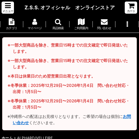
Z.S.S. オフィシャル オンラインストア
メニュー
カート
カテゴリ
マイページ
商品検索
ご利用案内
問い合わせ
※一部大型商品を除き、営業日15時までの注文確定で即日発送いた
します。
※一部大型商品を除き、営業日15時までの注文確定で即日発送いた
します。
※本日は休業日のため翌営業日出荷となります。
※冬季休業：2025年12月29日〜2026年1月4日 問い合わせ対応・
出荷：1月5日〜
※冬季休業：2025年12月29日〜2026年1月4日 問い合わせ対応・
出荷：1月5日〜
※沖縄県への配送はお見積りとなります。ご希望の場合は個別に
お問
い合わせ
くださいませ。
ホーム
>
ALPHARD/VELLFIRE