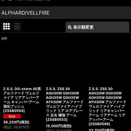
ALPHARD/VELLFIRE
表示順変更
閉じる
9
件
表示数
:
並び順
:
絞り込む
Z.S.S. DG-storm 40系
Z.S.S. ZSS 30
Z.S.S. ZSS 30
アルファード ヴェルフ
AGH30W GGH30W
AGH30W GGH30W
ァイア リアアッパーア
AGH35W GGH35W
AGH35W GGH35W
ーム キャンバーアーム
AYH30W アルファード
AYH30W アルファード
強化ブッシュ
ヴェルファイア ハイブ
ヴェルファイア ハイブ
[
ZSSB0594
]
リッド リア ロアブレー
リッド リアキャンバー
ス 左右 補強 アーム
アーム リアアーム リア
[
ZSSB0553
]
アッパーアーム
36,250
円
(税別)
[
ZSSB0596
]
15,000
円
(税別)
(
税込
:
39,875
円
)
33,750
円
(税別)
(
税込
:
16,500
円
)