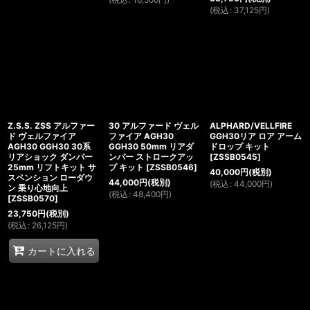
(
税込
:
37,125
円
)
Z.S.S. ZSS アルファー
30 アルファード ヴェル
ALPHARD/VELLFIRE
ド ヴェルファイア
ファイア AGH30
GGH30リア ロア アーム
AGH30 GGH30 30系
GGH30 50mm リアダ
ドロップ キット
リアショック ダンパー
ンパー ストロークアッ
[
ZSSB0545
]
25mm リフトキット サ
プ キット
[
ZSSB0546
]
40,000
円
(税別)
スペンション ローダウ
44,000
円
(税別)
(
税込
:
44,000
円
)
ン 乗り心地向上
(
税込
:
48,400
円
)
[
ZSSB0570
]
23,750
円
(税別)
(
税込
:
26,125
円
)
カートに入れる