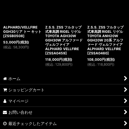
ALPHARD/VELLFIRE
Z.S.S. ZSS フルタップ
Z.S.S. ZSS フルタップ
GGH30リア トー キット
式車高調 RIGEL リゲル
式車高調 RIGEL リゲル
[
ZSSB0508
]
TOYOTA AGH30W
TOYOTA ANH20W
GGH30W アルファード
GGH20W 20系 アルフ
53,000
円
(税別)
ヴェルファイア
ァード ヴェルファイア
(
税込
:
58,300
円
)
ALPHARD VELLFIRE
ALPHARD VELLFIRE
[
ZSSA0459
]
[
ZSSA0460
]
118,000
円
(税別)
108,000
円
(税別)
(
税込
:
129,800
円
)
(
税込
:
118,800
円
)
ホーム
ショッピングカート
マイページ
お問い合わせ
最近チェックしたアイテム