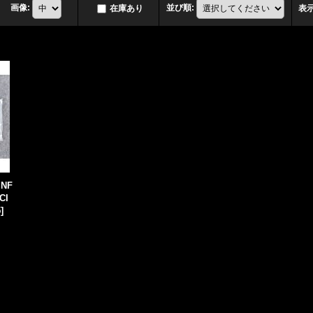
画像
:
並び順
:
在庫あり
表
INF
CI
5
]