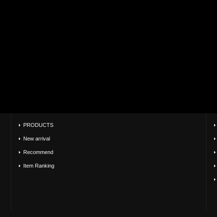
PRODUCTS
New arrival
Recommend
Item Ranking