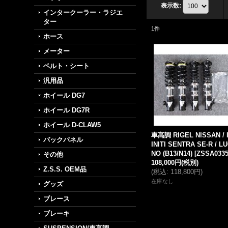
表示数
:
インタークーラー・ラジエ
ター
1
件
ホース
メーター
ベルト・シート
汎用品
ホイール DG7
ホイール DG7R
ホイール D-CLAW5
車高調 RIGEL NISSAN / 
バックパネル
INITI SENTRA SE-R / LU
NO (B13/N14)
[
ZSSA033
その他
108,000円
(税別)
Z.S.S. OEM品
(
税込
:
118,800円
)
在庫なし
グッズ
ブレース
ブレーキ