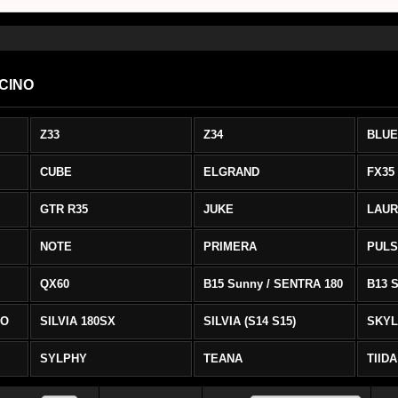
UCINO
Z33
Z34
BLUE
CUBE
ELGRAND
FX35
GTR R35
JUKE
LAUR
NOTE
PRIMERA
PUL
QX60
B15 Sunny / SENTRA 180
NO
SILVIA 180SX
SILVIA (S14 S15)
SKYL
SYLPHY
TEANA
TIIDA