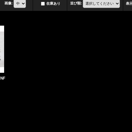
画像
:
並び順
:
在庫あり
表
INF