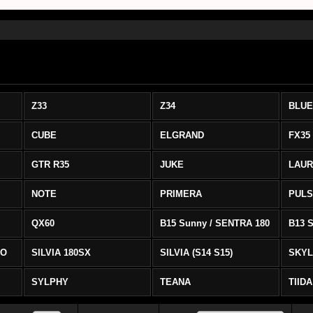
Z33
Z34
BLUE
CUBE
ELGRAND
FX35
GTR R35
JUKE
LAUR
NOTE
PRIMERA
PUL
QX60
B15 Sunny / SENTRA 180
NO
SILVIA 180SX
SILVIA (S14 S15)
SKYL
SYLPHY
TEANA
TIIDA