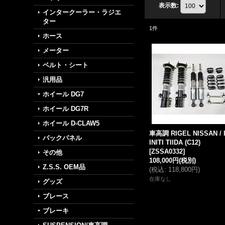
表示数
:
インタークーラー・ラジエ
ター
1
件
ホース
メーター
ベルト・シート
汎用品
ホイール DG7
ホイール DG7R
ホイール D-CLAW5
車高調 RIGEL NISSAN / 
バックパネル
INITI TIIDA (C12)
[
ZSSA0332
]
その他
108,000円
(税別)
Z.S.S. OEM品
(
税込
:
118,800円
)
在庫なし
グッズ
ブレース
ブレーキ