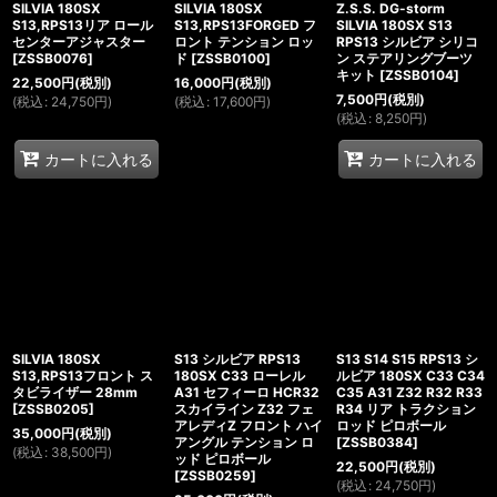
SILVIA 180SX
SILVIA 180SX
Z.S.S. DG-storm
S13,RPS13リア ロール
S13,RPS13FORGED フ
SILVIA 180SX S13
センターアジャスター
ロント テンション ロッ
RPS13 シルビア シリコ
[
ZSSB0076
]
ド
[
ZSSB0100
]
ン ステアリングブーツ
キット
[
ZSSB0104
]
22,500
円
(税別)
16,000
円
(税別)
7,500
円
(税別)
(
税込
:
24,750
円
)
(
税込
:
17,600
円
)
(
税込
:
8,250
円
)
カートに入れる
カートに入れる
SILVIA 180SX
S13 シルビア RPS13
S13 S14 S15 RPS13 シ
S13,RPS13フロント ス
180SX C33 ローレル
ルビア 180SX C33 C34
タビライザー 28mm
A31 セフィーロ HCR32
C35 A31 Z32 R32 R33
[
ZSSB0205
]
スカイライン Z32 フェ
R34 リア トラクション
アレディZ フロント ハイ
ロッド ピロボール
35,000
円
(税別)
アングル テンション ロ
[
ZSSB0384
]
(
税込
:
38,500
円
)
ッド ピロボール
22,500
円
(税別)
[
ZSSB0259
]
(
税込
:
24,750
円
)