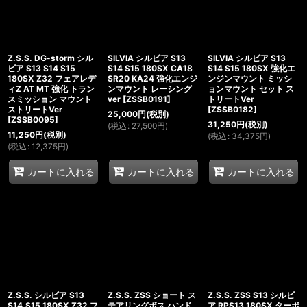
Z.S.S. DG-storm シル
SILVIA シルビア S13
SILVIA シルビア S13
ビア S13 S14 S15
S14 S15 180SX CA18
S14 S15 180SX 強化エ
180SX Z32 フェアレデ
SR20 KA24 強化エンジ
ンジンマウント ミッシ
ィZ AT MT 強化 トラン
ンマウント レーシング
ョンマウント セット ス
スミッション マウント
ver
[
ZSSB0191
]
トリートVer
ストリートVer
[
ZSSB0182
]
25,000
円
(税別)
[
ZSSB0095
]
31,250
円
(税別)
(
税込
:
27,500
円
)
11,250
円
(税別)
(
税込
:
34,375
円
)
(
税込
:
12,375
円
)
カートに入れる
カートに入れる
カートに入れる
Z.S.S. シルビア S13
Z.S.S. ZSS ショート ス
Z.S.S. ZSS S13 シルビ
S14,S15 180SX Z32 フ
テアリングボス ハンド
ア RPS13 180SX ターボ