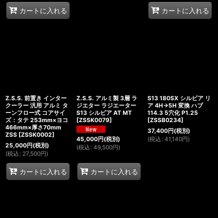
カートに入れる
カートに入れる
Z.S.S. 前置き インター
Z.S.S. アルミ製 3層 ラ
S13 180SX シルビア リ
クーラー 汎用 アルミ タ
ジエター ラジエーター
ア 4H→5H 変換 ハブ
ーンフロー式 コアサイ
S13 シルビア AT MT
114.3 5穴化 P1.25
ズ：タテ 253mm×ヨコ
[
ZSSK0079
]
[
ZSSB0234
]
466mm×厚さ70mm
37,400
円
(税別)
ZSS
[
ZSSK0002
]
(
税込
:
41,140
円
)
45,000
円
(税別)
25,000
円
(税別)
(
税込
:
49,500
円
)
(
税込
:
27,500
円
)
カートに入れる
カートに入れる