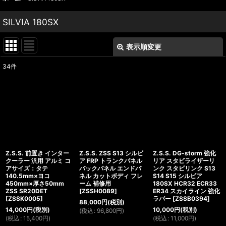
SILVIA 180SX
表示順変更
閉じる
34
件
表示数
:
並び順
:
絞り込む
Z.S.S. 前置き インター
Z.S.S. ZSS S13 シルビ
Z.S.S. DG-storm 強化
クーラー 汎用 アルミ コ
ア FRP トランクパネル
リア スタビライザーリ
アサイズ：タテ
バックパネル エンドパ
ンク スタビリンク S13
140.5mm×ヨコ
ネル カットボディ フレ
S14 S15 シルビア
450mm×厚さ50mm
ーム 補修用
180SX HCR32 ECR33
ZSS SR20DET
[
ZSSH0089
]
ER34 スカイライン 強化
[
ZSSK0005
]
ラバー
[
ZSSB0394
]
88,000
円
(税別)
14,000
円
(税別)
10,000
円
(税別)
(
税込
:
96,800
円
)
(
税込
:
15,400
円
)
(
税込
:
11,000
円
)