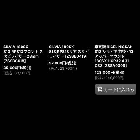
SILVIA 180SX
SILVIA 180SX
車高調 RIGEL NISSAN
S13,RPS13フロント ス
S13,RPS13リア スタビ
S13 シルビア 前後ピロ
タビライザー 28mm
ライザー
[
ZSSB0419
]
アッパーマウント
[
ZSSB0418
]
180SX HCR32 A31
27,000
円
(税別)
C33
[
ZSSA0308
]
35,000
円
(税別)
(
税込
:
29,700
円
)
128,000
円
(税別)
(
税込
:
38,500
円
)
(
税込
:
140,800
円
)
カートに入れる