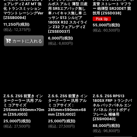
ェアレディZ AT MT 強
ルボス アルミ 薄型 日産
直管 ストレート マフラ
化 トランスミッション
用 SRSエアバック無し
ー 砲弾型 SR20DET 競
マウント レーシングVer
車 ハイキャス無し車 ニ
技用
[
ZSSD038
]
[
ZSSB0094
]
ッサン S13 シルビア
180SX R32 スカイライ
11,250
円
(税別)
55,000
円
(税別)
ン Z32 フェアレディZ
(
税込
:
12,375
円
)
(
税込
:
60,500
円
)
[
ZSSE0037
]
6,000
円
(税別)
カートに入れる
(
税込
:
6,600
円
)
Z.S.S. ZSS 前置き イン
Z.S.S. ZSS 前置き イン
Z.S.S. ZSS RPS13
タークーラー 汎用 アル
タークーラー 汎用 アル
180SX FRP トランクパ
ミ コアサイズ
ミ コアサイズ：
ネル バックパネル エン
255mm×590mm×70m
285mm×590mm×68
ドパネル カットボディ
m
[
ZSSJ003
]
mm
[
ZSSJ002
]
フレーム 補修用
[
ZSSH0040
]
25,000
円
(税別)
25,000
円
(税別)
88,000
円
(税別)
(
税込
:
27,500
円
)
(
税込
:
27,500
円
)
(
税込
:
96,800
円
)