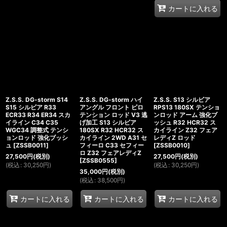
カートに入れる
Z.S.S. DG-storm S14
Z.S.S. DG-storm ハイ
Z.S.S. S13 シルビア
S15 シルビア R33
アングル フロント ピロ
RPS13 180SX テンショ
ECR33 R34 ER34 スカ
テンション ロッド V3 逃
ンロッド アーム 強化ブ
イライン C34 C35
げ加工 S13 シルビア
ッシュ R32 HCR32 ス
WGC34 調整式 テンシ
180SX R32 HCR32 ス
カイライン Z32 フェア
ョンロッド 強化ブッシ
カイライン 2WD A31 セ
レディZ ロッド
ュ
[
ZSSB0011
]
フィーロ C33 セフィー
[
ZSSB0010
]
ロ Z32 フェアレディZ
27,500
円
(税別)
27,500
円
(税別)
[
ZSSB0555
]
(
税込
:
30,250
円
)
(
税込
:
30,250
円
)
35,000
円
(税別)
(
税込
:
38,500
円
)
カートに入れる
カートに入れる
カートに入れる