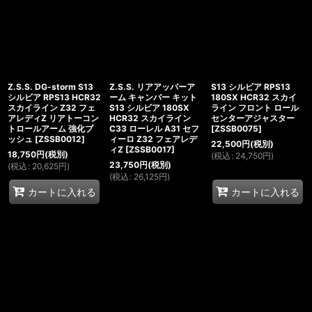
Z.S.S. DG-storm S13
Z.S.S. リアアッパーア
S13 シルビア RPS13
シルビア RPS13 HCR32
ーム キャンバー キット
180SX HCR32 スカイ
スカイライン Z32 フェ
S13 シルビア 180SX
ライン フロント ロール
アレディZ リアトーコン
HCR32 スカイライン
センターアジャスター
トロールアーム 強化ブ
C33 ローレル A31 セフ
[
ZSSB0075
]
ッシュ
[
ZSSB0012
]
ィーロ Z32 フェアレデ
22,500
円
(税別)
ィZ
[
ZSSB0017
]
18,750
円
(税別)
(
税込
:
24,750
円
)
23,750
円
(税別)
(
税込
:
20,625
円
)
(
税込
:
26,125
円
)
カートに入れる
カートに入れる