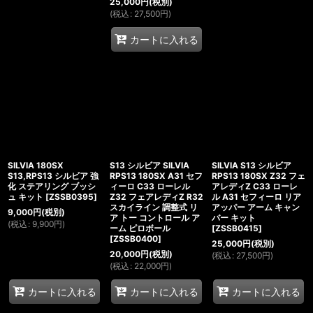
25,000
円
(税別)
(
税込
:
27,500
円
)
カートに入れる
SILVIA 180SX
S13 シルビア SILVIA
SILVIA S13 シルビア
S13,RPS13 シルビア 強
RPS13 180SX A31 セフ
RPS13 180SX Z32 フェ
化 ステアリング ブッシ
ィーロ C33 ローレル
アレディZ C33 ローレ
ュ キット
[
ZSSB0395
]
Z32 フェアレディZ R32
ル A31 セフィーロ リア
スカイライン 調整式 リ
アッパー アーム キャン
9,000
円
(税別)
ア トー コントロール ア
バー キット
(
税込
:
9,900
円
)
ーム ピロボール
[
ZSSB0415
]
[
ZSSB0400
]
25,000
円
(税別)
20,000
円
(税別)
(
税込
:
27,500
円
)
(
税込
:
22,000
円
)
カートに入れる
カートに入れる
カートに入れる