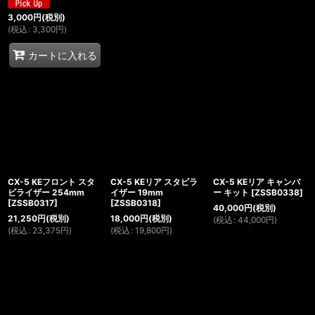
3,000
円
(税別)
(
税込
:
3,300
円
)
カートに入れる
CX-5 KEフロント スタ
CX-5 KEリア スタビラ
CX-5 KEリア キャンバ
ビライザー 254mm
イザー 19mm
ー キット
[
ZSSB0338
]
[
ZSSB0317
]
[
ZSSB0318
]
40,000
円
(税別)
21,250
円
(税別)
18,000
円
(税別)
(
税込
:
44,000
円
)
(
税込
:
23,375
円
)
(
税込
:
19,800
円
)