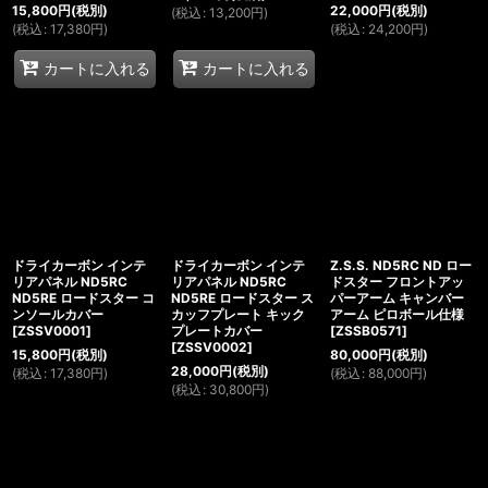
15,800
円
(税別)
22,000
円
(税別)
(
税込
:
13,200
円
)
(
税込
:
17,380
円
)
(
税込
:
24,200
円
)
カートに入れる
カートに入れる
ドライカーボン インテ
ドライカーボン インテ
Z.S.S. ND5RC ND ロー
リアパネル ND5RC
リアパネル ND5RC
ドスター フロントアッ
ND5RE ロードスター コ
ND5RE ロードスター ス
パーアーム キャンバー
ンソールカバー
カッフプレート キック
アーム ピロボール仕様
[
ZSSV0001
]
プレートカバー
[
ZSSB0571
]
[
ZSSV0002
]
15,800
円
(税別)
80,000
円
(税別)
28,000
円
(税別)
(
税込
:
17,380
円
)
(
税込
:
88,000
円
)
(
税込
:
30,800
円
)