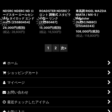
ND5RC NDERC ND ロ
ROADSTER ND5RCフ
車高調 RIGEL MAZDA
ードスター ロールセン
ロント 調整式 スタビラ
MIATA / MX-5 /
ター タイロッド エンド
イザー リンク
Roadster
mx-5
[
ZSSB0454
]
[
ZSSB0467
]
(NA8C/NB8C)
[
ZSSA0243
]
26,000
円
(税別)
15,000
円
(税別)
108,000
円
(税別)
(
税込
:
28,600
円
)
(
税込
:
16,500
円
)
(
税込
:
118,800
円
)
1
2
次
»
ホーム
ショッピングカート
マイページ
お問い合わせ
最近チェックしたアイテム
お気に入り