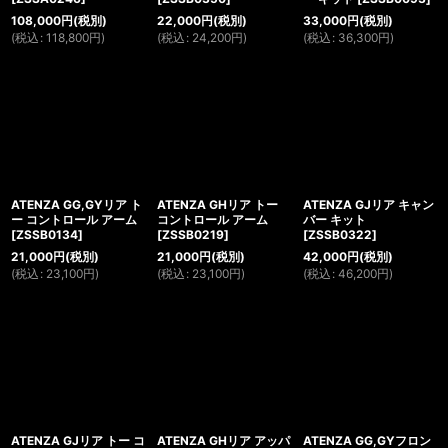
108,000
円
(税別)
22,000
円
(税別)
33,000
円
(税別)
(
税込
:
118,800
円
)
(
税込
:
24,200
円
)
(
税込
:
36,300
円
)
ATENZA GG,GYリア ト
ATENZA GHリア トー
ATENZA GJリア キャン
ー コントロール アーム
コントロール アーム
バー キット
[
ZSSB0134
]
[
ZSSB0219
]
[
ZSSB0322
]
21,000
円
(税別)
21,000
円
(税別)
42,000
円
(税別)
(
税込
:
23,100
円
)
(
税込
:
23,100
円
)
(
税込
:
46,200
円
)
ATENZA GJリア トー コ
ATENZA GHリア アッパ
ATENZA GG,GYフロン