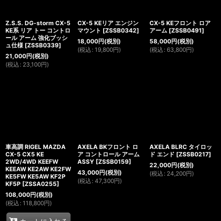
Z.S.S. DG-storm CX-5
CX-5 KEリア エンジン
CX-5 KEフロント ロア
KE系 リア トー コントロ
マウント
[
ZSSB0342
]
アーム
[
ZSSB0491
]
ール アーム 強化ブッシ
18,000
円
(税別)
58,000
円
(税別)
ュ仕様
[
ZSSB0339
]
(
税込
:
19,800
円
)
(
税込
:
63,800
円
)
21,000
円
(税別)
(
税込
:
23,100
円
)
車高調 RIGEL MAZDA
AXELA BKフロント ロ
AXELA BLRC タイロッ
CX-5 CX5 KE
ア コントロール アーム
ド エンド
[
ZSSB0217
]
2WD/4WD KEEFW
ASSY
[
ZSSB0159
]
22,000
円
(税別)
KEEAW KE2AW KE2FW
43,000
円
(税別)
(
税込
:
24,200
円
)
KE5FW KE5AW KF2P
(
税込
:
47,300
円
)
KF5P
[
ZSSA0255
]
108,000
円
(税別)
(
税込
:
118,800
円
)