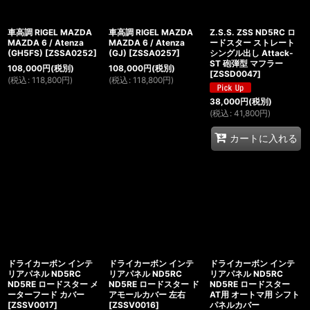
車高調 RIGEL MAZDA
車高調 RIGEL MAZDA
Z.S.S. ZSS ND5RC ロ
MAZDA 6 / Atenza
MAZDA 6 / Atenza
ードスター ストレート
(GH5FS)
[
ZSSA0252
]
(GJ)
[
ZSSA0257
]
シングル出し Attack-
ST 砲弾型 マフラー
108,000
円
(税別)
108,000
円
(税別)
[
ZSSD0047
]
(
税込
:
118,800
円
)
(
税込
:
118,800
円
)
38,000
円
(税別)
(
税込
:
41,800
円
)
カートに入れる
ドライカーボン インテ
ドライカーボン インテ
ドライカーボン インテ
リアパネル ND5RC
リアパネル ND5RC
リアパネル ND5RC
ND5RE ロードスター メ
ND5RE ロードスター ド
ND5RE ロードスター
ーターフード カバー
アモールカバー 左右
AT用 オートマ用 シフト
[
ZSSV0017
]
[
ZSSV0016
]
パネルカバー