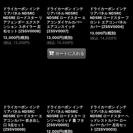
ドライカーボン インテ
ドライカーボン インテ
ドライカーボン インテ
リアパネル ND5RC
リアパネル ND5RC
リアパネル ND5RC
ND5RE ロードスター リ
ND5RE ロードスター エ
ND5RE ロードスター フ
アフェンダー エクステ
アコンダイヤルカバー
ロント エアコンパネル
ンション スポイラー 左
エアコンスイッチ
カバー
[
ZSSV0004
]
右セット
[
ZSSV0008
]
[
ZSSV0007
]
13,000
円
(税別)
12,000
円
(税別)
13,000
円
(税別)
(
税込
:
14,300
円
)
(
税込
:
13,200
円
)
(
税込
:
14,300
円
)
カートに入れる
ドライカーボン インテ
ドライカーボン インテ
ドライカーボン インテ
リアパネル ND5RC
リアパネル ND5RC
リアパネル ND5RC
ND5RE ロードスター エ
ND5RE ロードスター コ
ND5RE ロードスター ヘ
アコンカバー 吹き出し
ンソールリッド 蓋 フタ
ッドレストカバー ロー
口 3点セット
[
ZSSV0005
]
ルバーカバー 左右セッ
[
ZSSV0006
]
ト
[
ZSSV0003
]
12,000
円
(税別)