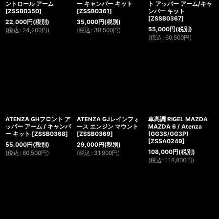
ントロール アーム
ー キャンバー キット
ト アッパー アーム/キャ
[
ZSSB0350
]
[
ZSSB0361
]
ンバー キット
[
ZSSB0367
]
22,000
円
(税別)
35,000
円
(税別)
55,000
円
(税別)
(
税込
:
24,200
円
)
(
税込
:
38,500
円
)
(
税込
:
60,500
円
)
ATENZA GHフロント ア
ATENZA GJレインフォ
車高調 RIGEL MAZDA
ッパー アーム / キャンバ
ース エンジン マウント
MAZDA 6 / Atenza
ー キット
[
ZSSB0368
]
[
ZSSB0369
]
(GG3S/GG3P)
[
ZSSA0249
]
55,000
円
(税別)
29,000
円
(税別)
108,000
円
(税別)
(
税込
:
60,500
円
)
(
税込
:
31,900
円
)
(
税込
:
118,800
円
)