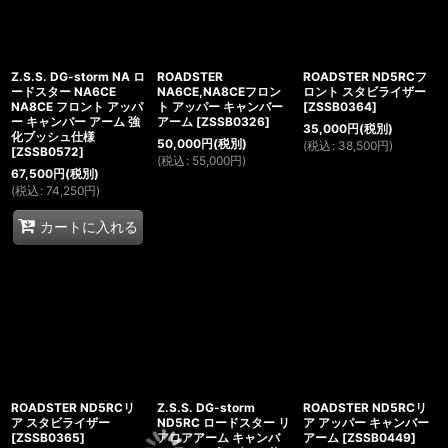
Z.S.S. DG-storm NA ロ
ROADSTER
ROADSTER ND5RCフ
ードスター NA6CE
NA6CE,NA8CEフロン
ロント スタビライザー
NA8CE フロント アッパ
ト アッパー キャンバー
[
ZSSB0364
]
ー キャンバー アーム 強
アーム
[
ZSSB0326
]
35,000
円
(税別)
化ブッシュ仕様
50,000
円
(税別)
(
税込
:
38,500
円
)
[
ZSSB0572
]
(
税込
:
55,000
円
)
67,500
円
(税別)
(
税込
:
74,250
円
)
カートに入れる
ROADSTER ND5RCリ
Z.S.S. DG-storm
ROADSTER ND5RCリ
ア スタビライザー
ND5RC ロードスター リ
ア アッパー キャンバー
[
ZSSB0365
]
アロアアーム キャンバ
アーム
[
ZSSB0449
]