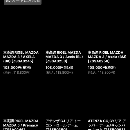
カートに入れる
車高調 RIGEL MAZDA
車高調 RIGEL MAZDA
車高調 RIGEL MAZDA
MAZDA 3 / AXELA
MAZDA 3 / Axela (BL)
MAZDA 3 / Axela (BM)
(BK)
[
ZSSA0245
]
[
ZSSA0250
]
[
ZSSA0258
]
108,000
円
(税別)
108,000
円
(税別)
108,000
円
(税別)
(
税込
:
118,800
円
)
(
税込
:
118,800
円
)
(
税込
:
118,800
円
)
車高調 RIGEL MAZDA
アテンザ GJ リア トー
ATENZA GG,GYリア ア
MAZDA 5 / Premacy
コントロール アーム
ッパー アーム/キャンバ
[
ZSSA0246
]
[
ZSSB0350
]
ー キット
[
ZSSB0093
]