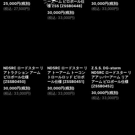
ーアーム ピロボール仕
25,000
円
(税別)
30,000
円
(税別)
様 ZSS
[
ZSSB0448
]
(
税込
:
27,500
円
)
(
税込
:
33,000
円
)
30,000
円
(税別)
(
税込
:
33,000
円
)
ND5RC ロードスター リ
ND5RC ロードスター リ
Z.S.S. DG-storm
アトラクション アーム
ア トーアーム トーコン
ND5RC ロードスター リ
ピロボール仕様
トロールロッド ピロボ
アアッパーアーム リア
[
ZSSB0450
]
ール仕様
[
ZSSB0451
]
アーム ピロボール仕様
[
ZSSB0452
]
30,000
円
(税別)
30,000
円
(税別)
30,000
円
(税別)
(
税込
:
33,000
円
)
(
税込
:
33,000
円
)
(
税込
:
33,000
円
)