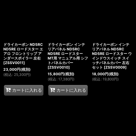
ドライカーボン ND5RC
ドライカーボン インテ
ドライカーボン インテ
ND5RE ロードスター エ
リアパネル ND5RC
リアパネル ND5RC
アロ フロントリップ ア
ND5RE ロードスター
ND5RE ロードスター ウ
ンダースポイラー 左右
MT用 マニュアル用 シフ
インドウスイッチ スイ
[
ZSSV0011
]
トパネルカバー
ッチパネルカバー 左右
[
ZSSV0010
]
セット
[
ZSSV0009
]
23,000
円
(税別)
15,800
円
(税別)
18,000
円
(税別)
(
税込
:
25,300
円
)
(
税込
:
17,380
円
)
(
税込
:
19,800
円
)
カートに入れる
カートに入れる