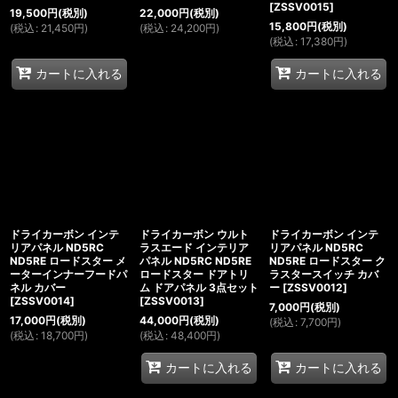
[
ZSSV0015
]
19,500
円
(税別)
22,000
円
(税別)
15,800
円
(税別)
(
税込
:
21,450
円
)
(
税込
:
24,200
円
)
(
税込
:
17,380
円
)
カートに入れる
カートに入れる
ドライカーボン インテ
ドライカーボン ウルト
ドライカーボン インテ
リアパネル ND5RC
ラスエード インテリア
リアパネル ND5RC
ND5RE ロードスター メ
パネル ND5RC ND5RE
ND5RE ロードスター ク
ーターインナーフードパ
ロードスター ドアトリ
ラスタースイッチ カバ
ネル カバー
ム ドアパネル 3点セット
ー
[
ZSSV0012
]
[
ZSSV0014
]
[
ZSSV0013
]
7,000
円
(税別)
17,000
円
(税別)
44,000
円
(税別)
(
税込
:
7,700
円
)
(
税込
:
18,700
円
)
(
税込
:
48,400
円
)
カートに入れる
カートに入れる