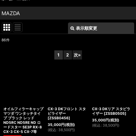
MAZDA
表示順変更
閉じる
86
件
表示数
:
1
2
次
»
並び順
:
絞り込む
オイルフィラーキャップ
CX-3 DKフロント スタ
CX-3 DKリア スタビラ
マツダ ワンタッチタイ
ビライザー
イザー
[
ZSSB0505
]
プ ブラック レッド
[
ZSSB0456
]
35,000
円
(税別)
ND5RC ND5RE ND ロ
35,000
円
(税別)
(
税込
:
38,500
円
)
ードスター SE3P RX-8
(
税込
:
38,500
円
)
CX-3 CX-5 CX-7等