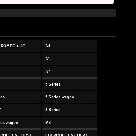
 ROMEO > 4C
A4
A1
A7
5 Series
ies
5 Series wagon
4
2 Series
ies wagon
M2
CHEVROLET > CORVETTE C5/C6
CHEVROLET > CHEVY SS