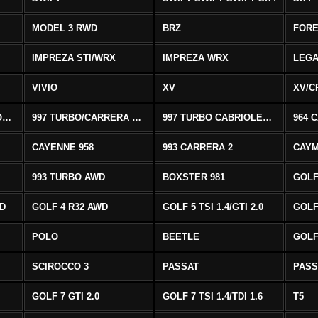
MODEL 3 RWD
BRZ
FOR
IMPREZA STI/WRX
IMPREZA WRX
LEG
VIVIO
XV
XV/C
997 CARRERA CABRIOLET 2/S
997 TURBO/CARRERA 4/4S AWD
997 TURBO CABRIOLET AWD
964 
CAYENNE 958
993 CARRERA 2
CAYM
993 TURBO AWD
BOXSTER 981
GOLF
WD
GOLF 4 R32 AWD
GOLF 5 TSI 1.4/GTI 2.0
GOLF 
POLO
BEETLE
GOLF 
SCIROCCO 3
PASSAT
PASS
GOLF 7 GTI 2.0
GOLF 7 TSI 1.4/TDI 1.6
T5