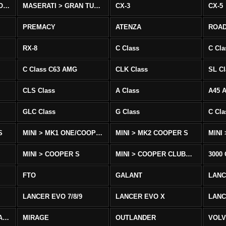
MASERATI > QUATTROPORTE
MASERATI > GRAN TURISMO
CX-3
CX-5
PREMACY
ATENZA
ROA
RX-8
C Class
C Cla
C Class C63 AMG
CLK Class
SL Cl
CLS Class
A Class
A45 
GLC Class
G Class
C Cl
S
MINI > MK1 ONE/COOPER
MINI > MK2 COOPER S
MINI
MINI > COOPER S
MINI > COOPER CLUBMAN
3000
FTO
GALANT
LAN
LANCER EVO 7/8/9
LANCER EVO X
LANC
LANCER/VIRAGE/MIRAGE
MIRAGE
OUTLANDER
VOLV