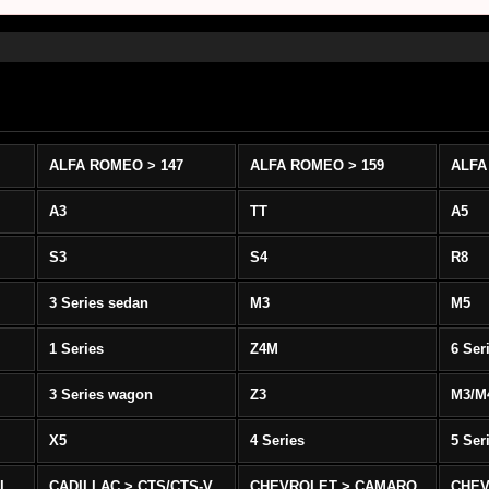
ALFA ROMEO > 147
ALFA ROMEO > 159
ALFA
A3
TT
A5
S3
S4
R8
3 Series sedan
M3
M5
1 Series
Z4M
6 Ser
3 Series wagon
Z3
M3/M
X5
4 Series
5 Ser
-L
CADILLAC > CTS/CTS-V
CHEVROLET > CAMARO