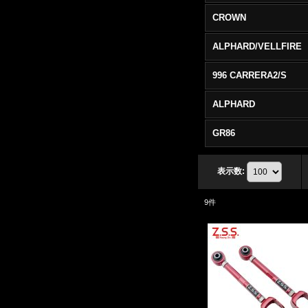
CROWN
ALPHARD/VELLFIRE
996 CARRERA2/S
ALPHARD
GR86
表示数
:
9
件