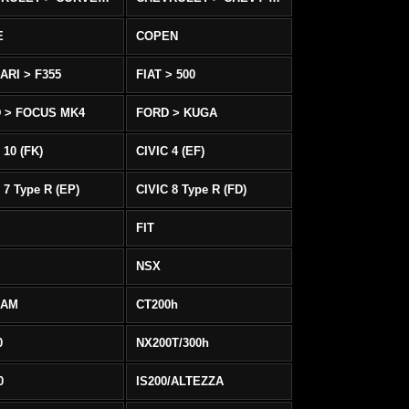
E
COPEN
ARI > F355
FIAT > 500
 > FOCUS MK4
FORD > KUGA
 10 (FK)
CIVIC 4 (EF)
 7 Type R (EP)
CIVIC 8 Type R (FD)
FIT
NSX
EAM
CT200h
0
NX200T/300h
0
IS200/ALTEZZA