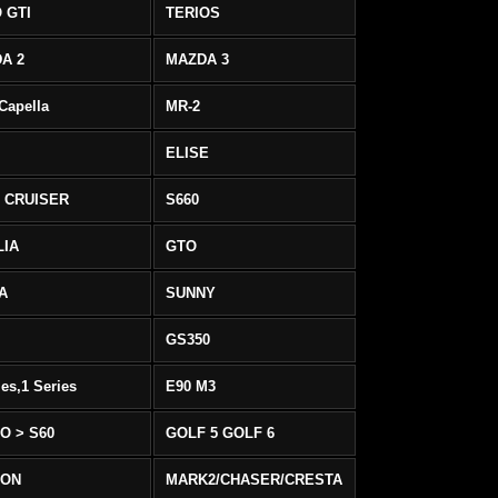
 GTI
TERIOS
A 2
MAZDA 3
 Capella
MR-2
ELISE
 CRUISER
S660
LIA
GTO
IA
SUNNY
GS350
ies,1 Series
E90 M3
O > S60
GOLF 5 GOLF 6
EON
MARK2/CHASER/CRESTA