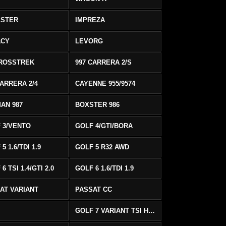
ESTER
IMPREZA
ACY
LEVORG
ROSSTREK
997 CARRERA 2/S
CARRERA 2/4
CAYENNE 955/9574
AN 987
BOXSTER 986
 3/VENTO
GOLF 4/GTI/BORA
5 1.6/TDI 1.9
GOLF 5 R32 AWD
6 TSI 1.4/GTI 2.0
GOLF 6 1.6/TDI 1.9
AT VARIANT
PASSAT CC
GOLF 7 VARIANT TSI HIGHLINE/R-LINE