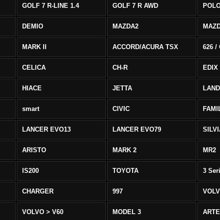
GOLF 7 R-LINE 1.4
GOLF 7 R AWD
POLO
DEMIO
MAZDA2
MAZD
MARK II
ACCORD/ACURA TSX
626 /
CELICA
CH-R
EDIX
HIACE
JETTA
LAND
smart
CIVIC
FAMI
LANCER EVO13
LANCER EVO79
SILV
ARISTO
MARK 2
MR2
IS200
TOYOTA
3 Ser
CHARGER
997
VOLV
VOLVO > V60
MODEL 3
ART