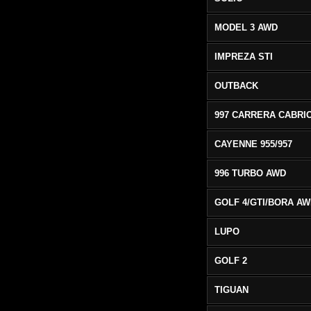
MODEL 3 AWD
IMPREZA STI
OUTBACK
CAYENNE 955/957
996 TURBO AWD
GOLF 4/GTI/BORA A
LUPO
GOLF 2
TIGUAN