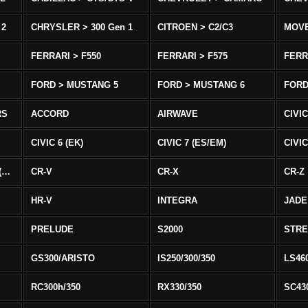
 2
CHRYSLER > 300 Gen 1
CITROEN > C2/C3
MOV
FERRARI > F550
FERRARI > F575
FERR
FORD > MUSTANG 5
FORD > MUSTANG 6
FORD
RS
ACCORD
AIRWAVE
CIVIC
CIVIC 6 (EK)
CIVIC 7 (ES/EM)
CIVIC
CIVIC 8 Type R EURO (FN)
CR-V
CR-X
CR-Z
HR-V
INTEGRA
JADE
PRELUDE
S2000
STR
GS300/ARISTO
IS250/300/350
LS46
RC300h/350
RX330/350
SC43