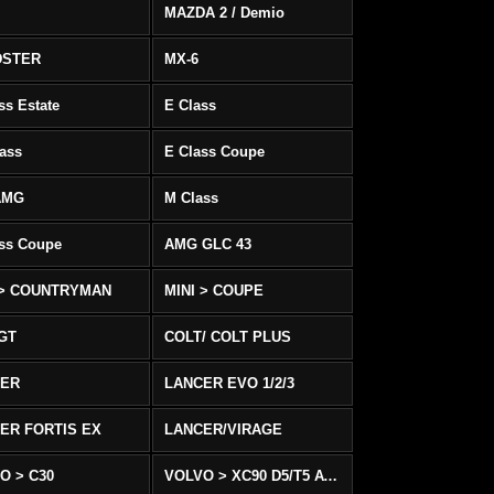
MAZDA 2 / Demio
DSTER
MX-6
ss Estate
E Class
ass
E Class Coupe
AMG
M Class
ass Coupe
AMG GLC 43
 > COUNTRYMAN
MINI > COUPE
 GT
COLT/ COLT PLUS
CER
LANCER EVO 1/2/3
ER FORTIS EX
LANCER/VIRAGE
O > C30
VOLVO > XC90 D5/T5 AWD