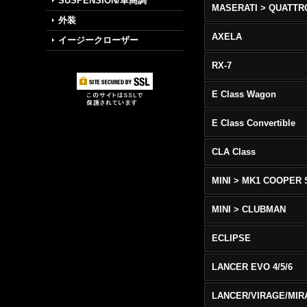
SUSPENSION/車高調
外装
AXELA
イージークローザー
RX-7
E Class Wagon
E Class Convertible
CLA Class
MINI > MK1 COOPER 
MINI > CLUBMAN
ECLIPSE
LANCER EVO 4/5/6