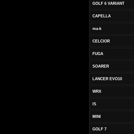
GOLF 6 VARIANT
CAPELLA
ma-k
CELCIOR
FUGA
SOARER
LANCER EVO10
WRX
IS
MINI
GOLF 7