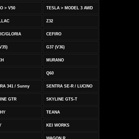
O > V50
TESLA > MODEL 3 AWD
LLAC
Z32
IC/GLORIA
CEFIRO
V35)
G37 (V36)
CH
MURANO
Q60
RA 341 / Sunny
SENTRA SE-R / LUCINO
INE GTR
SKYLINE GTS-T
PHY
TEANA
Y
KEI WORKS
WAGON R