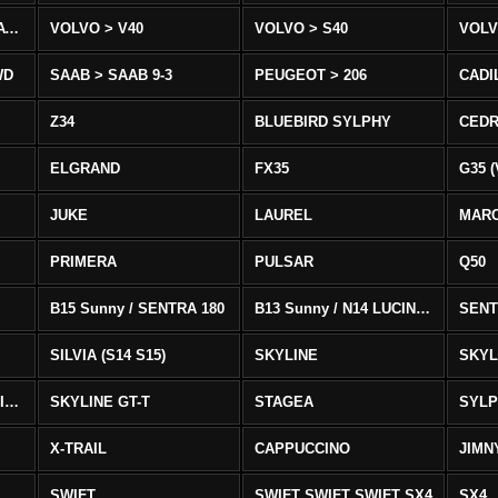
VOLVO > XC90 T8/T6 AWD
VOLVO > V40
VOLVO > S40
VOLV
WD
SAAB > SAAB 9-3
PEUGEOT > 206
CADI
Z34
BLUEBIRD SYLPHY
CEDR
ELGRAND
FX35
G35 (
JUKE
LAUREL
MAR
PRIMERA
PULSAR
Q50
B15 Sunny / SENTRA 180
B13 Sunny / N14 LUCINO / SENTRA 331
SENT
SILVIA (S14 S15)
SKYLINE
SKYL
SKYLINE GTS-T SKYLINE GTS-T
SKYLINE GT-T
STAGEA
SYL
X-TRAIL
CAPPUCCINO
JIMN
SWIFT
SWIFT SWIFT SWIFT SX4
SX4