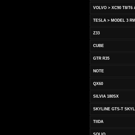
TESLA > MODEL 3 R
Z33
CUBE
GTR R35
NOTE
QX60
SILVIA 180SX
TIIDA
SOLIO