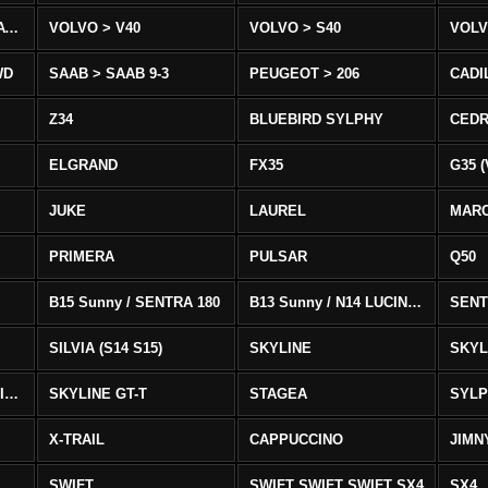
VOLVO > XC90 T8/T6 AWD
VOLVO > V40
VOLVO > S40
VOLV
WD
SAAB > SAAB 9-3
PEUGEOT > 206
CADI
Z34
BLUEBIRD SYLPHY
CEDR
ELGRAND
FX35
G35 (
JUKE
LAUREL
MAR
PRIMERA
PULSAR
Q50
B15 Sunny / SENTRA 180
B13 Sunny / N14 LUCINO / SENTRA 331
SENT
SILVIA (S14 S15)
SKYLINE
SKYL
SKYLINE GTS-T SKYLINE GTS-T
SKYLINE GT-T
STAGEA
SYL
X-TRAIL
CAPPUCCINO
JIMN
SWIFT
SWIFT SWIFT SWIFT SX4
SX4