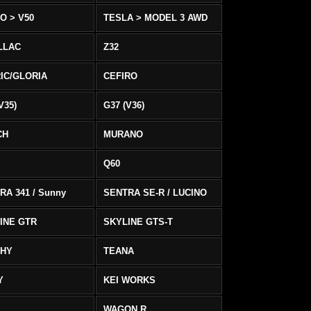
O > V50
TESLA > MODEL 3 AWD
LLAC
Z32
IC/GLORIA
CEFIRO
V35)
G37 (V36)
CH
MURANO
Q60
RA 341 / Sunny
SENTRA SE-R / LUCINO
INE GTR
SKYLINE GTS-T
PHY
TEANA
Y
KEI WORKS
WAGON R