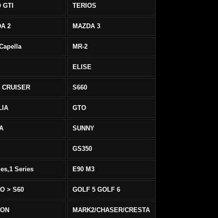
 GTI
TERIOS
A 2
MAZDA 3
 Capella
MR-2
ELISE
 CRUISER
S660
LIA
GTO
IA
SUNNY
GS350
ies,1 Series
E90 M3
O > S60
GOLF 5 GOLF 6
EON
MARK2/CHASER/CRESTA