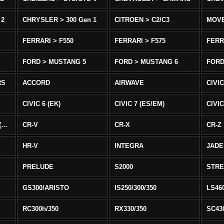
 2
CHRYSLER > 300 Gen 1
CITROEN > C2/C3
MOV
FERRARI > F550
FERRARI > F575
FERR
FORD > MUSTANG 5
FORD > MUSTANG 6
FORD
RS
ACCORD
AIRWAVE
CIVIC
CIVIC 6 (EK)
CIVIC 7 (ES/EM)
CIVIC
CIVIC 8 Type R EURO (FN)
CR-V
CR-X
CR-Z
HR-V
INTEGRA
JADE
PRELUDE
S2000
STR
GS300/ARISTO
IS250/300/350
LS46
RC300h/350
RX330/350
SC43