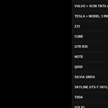
TESLA > MODEL 3 R
Z33
CUBE
GTR R35
NOTE
QX60
SILVIA 180SX
TIIDA
SOLIO