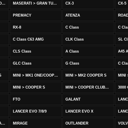
MASERATI > QUATTROPORTE
MASERATI > GRAN TURISMO
CX-3
CX-5
PREMACY
ATENZA
ROA
RX-8
C Class
C Cla
C Class C63 AMG
CLK Class
SL Cl
CLS Class
A Class
A45 
GLC Class
G Class
C Cl
S
MINI > MK1 ONE/COOPER
MINI > MK2 COOPER S
MINI
MINI > COOPER S
MINI > COOPER CLUBMAN
3000
FTO
GALANT
LAN
LANCER EVO 7/8/9
LANCER EVO X
LANC
LANCER/VIRAGE/MIRAGE
MIRAGE
OUTLANDER
VOLV