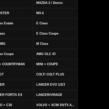
MAZDA 2 / Demio
DSTER
MX-6
ss Estate
E Class
ass
E Class Coupe
AMG
M Class
ass Coupe
AMG GLC 43
 > COUNTRYMAN
MINI > COUPE
 GT
COLT/ COLT PLUS
CER
LANCER EVO 1/2/3
ER FORTIS EX
LANCER/VIRAGE
O > C30
VOLVO > XC90 D5/T5 AWD