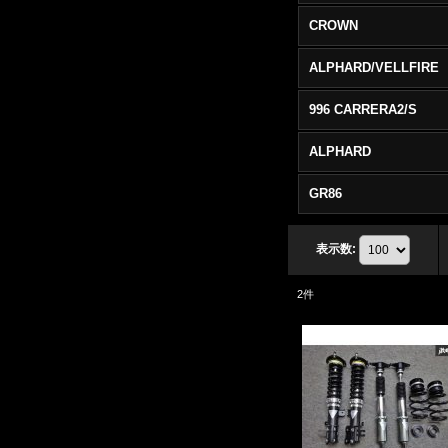
CROWN
ALPHARD/VELLFIRE
996 CARRERA2/S
ALPHARD
GR86
表示数
:
2
件