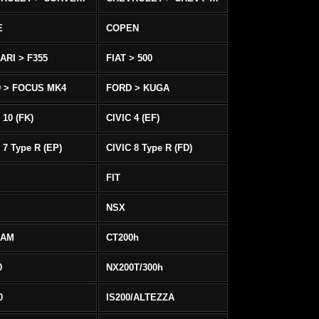
E
COPEN
ARI > F355
FIAT > 500
 > FOCUS MK4
FORD > KUGA
 10 (FK)
CIVIC 4 (EF)
 7 Type R (EP)
CIVIC 8 Type R (FD)
FIT
NSX
EAM
CT200h
0
NX200T/300h
0
IS200/ALTEZZA