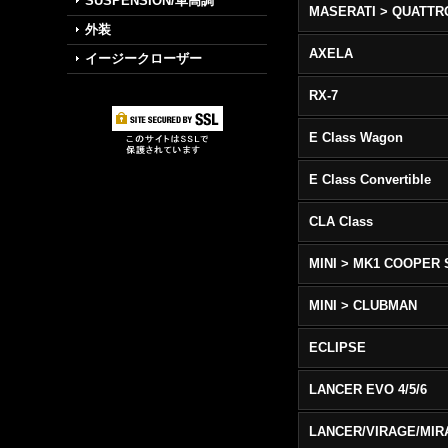
SUSPENSION/車高調
外装
AXELA
イージークローザー
RX-7
E Class Wagon
E Class Convertible
CLA Class
MINI > MK1 COOPER 
MINI > CLUBMAN
ECLIPSE
LANCER EVO 4/5/6