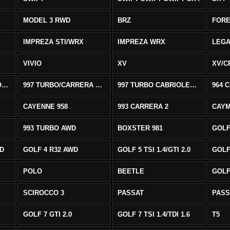
MODEL 3 RWD
BRZ
FOR
IMPREZA STI/WRX
IMPREZA WRX
LEG
VIVIO
XV
XV/C
997 CARRERA CABRIOLET 2/S
997 TURBO/CARRERA 4/4S AWD
997 TURBO CABRIOLET AWD
964 
CAYENNE 958
993 CARRERA 2
CAYM
993 TURBO AWD
BOXSTER 981
GOLF
WD
GOLF 4 R32 AWD
GOLF 5 TSI 1.4/GTI 2.0
GOLF 
POLO
BEETLE
GOLF 
SCIROCCO 3
PASSAT
PASS
GOLF 7 GTI 2.0
GOLF 7 TSI 1.4/TDI 1.6
T5