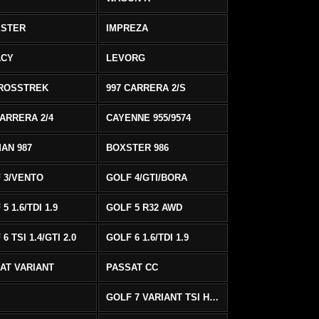
ESTER
IMPREZA
ACY
LEVORG
ROSSTREK
997 CARRERA 2/S
CARRERA 2/4
CAYENNE 955/9574
AN 987
BOXSTER 986
 3/VENTO
GOLF 4/GTI/BORA
5 1.6/TDI 1.9
GOLF 5 R32 AWD
6 TSI 1.4/GTI 2.0
GOLF 6 1.6/TDI 1.9
AT VARIANT
PASSAT CC
GOLF 7 VARIANT TSI HIGHLINE/R-LINE