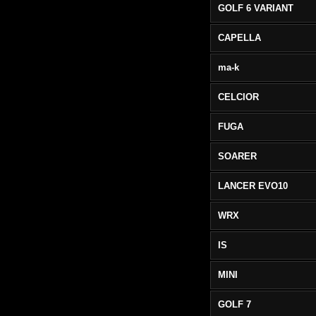
GOLF 6 VARIANT
CAPELLA
ma-k
CELCIOR
FUGA
SOARER
LANCER EVO10
WRX
IS
MINI
GOLF 7