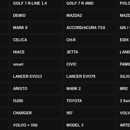
GOLF 7 R-LINE 1.4
GOLF 7 R AWD
POLO
DEMIO
MAZDA2
MAZD
MARK II
ACCORD/ACURA TSX
626 /
CELICA
CH-R
EDIX
HIACE
JETTA
LAND
smart
CIVIC
FAMI
LANCER EVO13
LANCER EVO79
SILV
ARISTO
MARK 2
MR2
IS200
TOYOTA
3 Ser
CHARGER
997
VOLV
VOLVO > V60
MODEL 3
ART