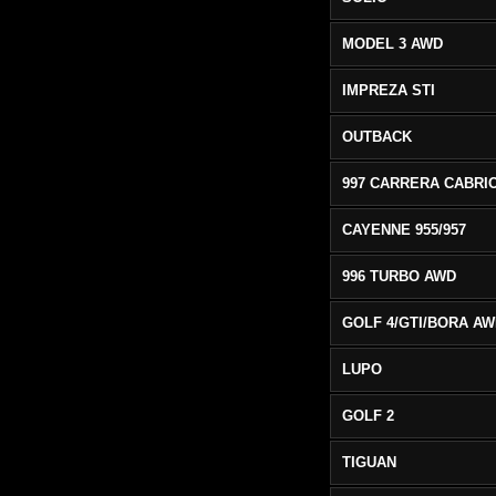
MODEL 3 AWD
IMPREZA STI
OUTBACK
CAYENNE 955/957
996 TURBO AWD
GOLF 4/GTI/BORA A
LUPO
GOLF 2
TIGUAN