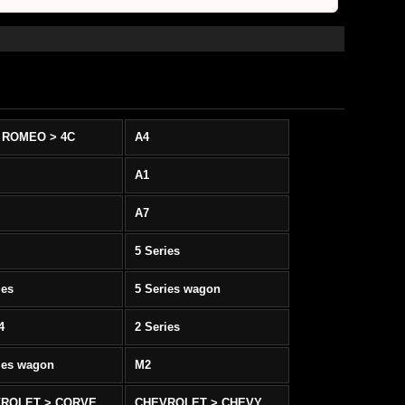
 ROMEO > 4C
A4
A1
A7
5 Series
ies
5 Series wagon
4
2 Series
ies wagon
M2
CHEVROLET > CORVETTE C5/C6
CHEVROLET > CHEVY SS