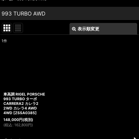
993 TURBO AWD
表示順変更
閉じる
1
件
表示数
:
並び順
:
絞り込む
車高調 RIGEL PORSCHE
993 TURBO ターボ
CARRERA2 カレラ2
2WD カレラ4 AWD
4WD
[
ZSSA0385
]
148,000
円
(税別)
(
税込
:
162,800
円
)