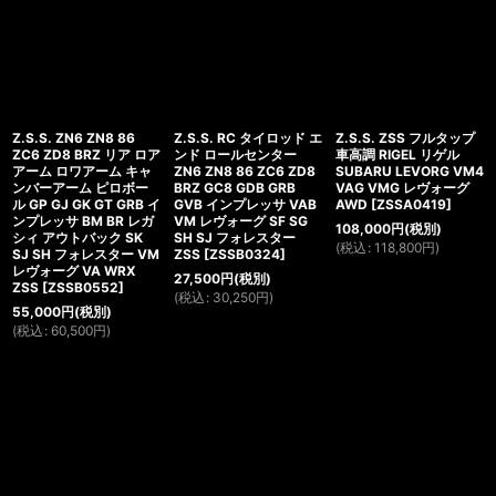
Z.S.S. ZN6 ZN8 86
Z.S.S. RC タイロッド エ
Z.S.S. ZSS フルタップ
ZC6 ZD8 BRZ リア ロア
ンド ロールセンター
車高調 RIGEL リゲル
アーム ロワアーム キャ
ZN6 ZN8 86 ZC6 ZD8
SUBARU LEVORG VM4
ンバーアーム ピロボー
BRZ GC8 GDB GRB
VAG VMG レヴォーグ
ル GP GJ GK GT GRB イ
GVB インプレッサ VAB
AWD
[
ZSSA0419
]
ンプレッサ BM BR レガ
VM レヴォーグ SF SG
108,000
円
(税別)
シィ アウトバック SK
SH SJ フォレスター
(
税込
:
118,800
円
)
SJ SH フォレスター VM
ZSS
[
ZSSB0324
]
レヴォーグ VA WRX
27,500
円
(税別)
ZSS
[
ZSSB0552
]
(
税込
:
30,250
円
)
55,000
円
(税別)
(
税込
:
60,500
円
)