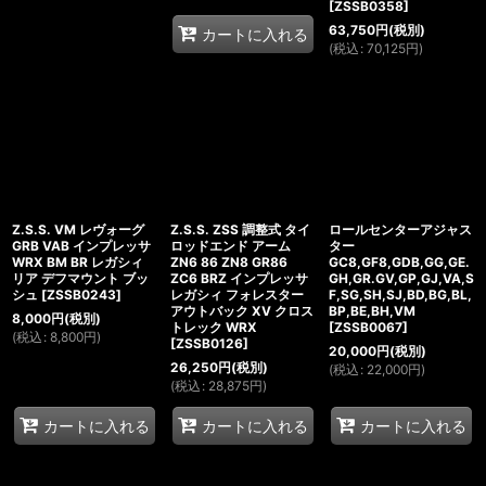
[
ZSSB0358
]
63,750
円
(税別)
カートに入れる
(
税込
:
70,125
円
)
Z.S.S. VM レヴォーグ
Z.S.S. ZSS 調整式 タイ
ロールセンターアジャス
GRB VAB インプレッサ
ロッドエンド アーム
ター
WRX BM BR レガシィ
ZN6 86 ZN8 GR86
GC8,GF8,GDB,GG,GE.
リア デフマウント ブッ
ZC6 BRZ インプレッサ
GH,GR.GV,GP,GJ,VA,S
シュ
[
ZSSB0243
]
レガシィ フォレスター
F,SG,SH,SJ,BD,BG,BL,
アウトバック XV クロス
BP,BE,BH,VM
8,000
円
(税別)
トレック WRX
[
ZSSB0067
]
(
税込
:
8,800
円
)
[
ZSSB0126
]
20,000
円
(税別)
26,250
円
(税別)
(
税込
:
22,000
円
)
(
税込
:
28,875
円
)
カートに入れる
カートに入れる
カートに入れる