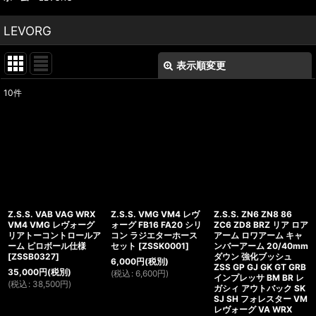
LEVORG
表示順変更
閉じる
10
件
表示数
:
並び順
:
絞り込む
Z.S.S. VAB VAG WRX
Z.S.S. VMG VM4 レヴ
Z.S.S. ZN6 ZN8 86
VM4 VMG レヴォーグ
ォーグ FB16 FA20 シリ
ZC6 ZD8 BRZ リア ロア
リアトーコントロールア
コン ラジエターホース
アーム ロワアーム キャ
ーム ピロボール仕様
セット
[
ZSSK0001
]
ンバーアーム 20/40mm
[
ZSSB0327
]
ダウン 強化ブッシュ
6,000
円
(税別)
ZSS GP GJ GK GT GRB
35,000
円
(税別)
(
税込
:
6,600
円
)
インプレッサ BM BR レ
(
税込
:
38,500
円
)
ガシィ アウトバック SK
SJ SH フォレスター VM
レヴォーグ VA WRX