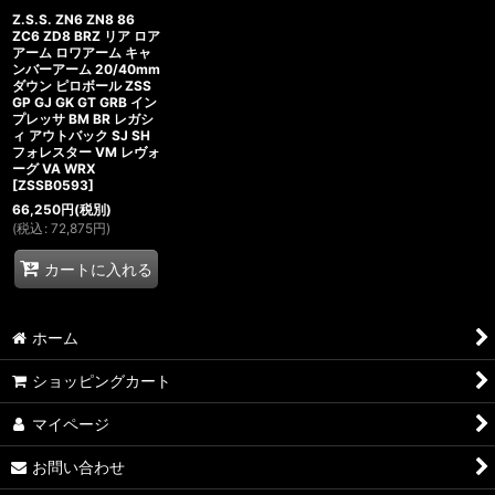
Z.S.S. ZN6 ZN8 86
ZC6 ZD8 BRZ リア ロア
アーム ロワアーム キャ
ンバーアーム 20/40mm
ダウン ピロボール ZSS
GP GJ GK GT GRB イン
プレッサ BM BR レガシ
ィ アウトバック SJ SH
フォレスター VM レヴォ
ーグ VA WRX
[
ZSSB0593
]
66,250
円
(税別)
(
税込
:
72,875
円
)
カートに入れる
ホーム
ショッピングカート
マイページ
お問い合わせ