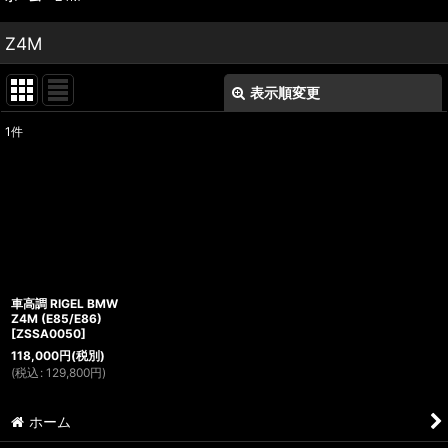
Z4M
表示順変更
閉じる
1
件
表示数
:
並び順
:
絞り込む
車高調 RIGEL BMW
Z4M (E85/E86)
[
ZSSA0050
]
118,000
円
(税別)
(
税込
:
129,800
円
)
ホーム