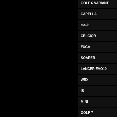
GOLF 6 VARIANT
CAPELLA
ma-k
CELCIOR
FUGA
SOARER
LANCER EVO10
WRX
IS
MINI
GOLF 7