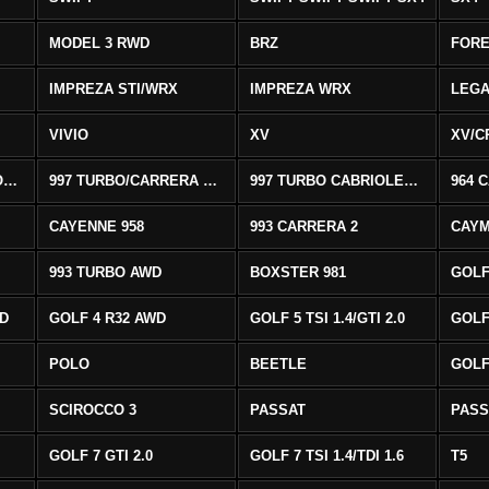
MODEL 3 RWD
BRZ
FOR
IMPREZA STI/WRX
IMPREZA WRX
LEG
VIVIO
XV
XV/C
997 CARRERA CABRIOLET 2/S
997 TURBO/CARRERA 4/4S AWD
997 TURBO CABRIOLET AWD
964 
CAYENNE 958
993 CARRERA 2
CAYM
993 TURBO AWD
BOXSTER 981
GOLF
WD
GOLF 4 R32 AWD
GOLF 5 TSI 1.4/GTI 2.0
GOLF 
POLO
BEETLE
GOLF 
SCIROCCO 3
PASSAT
PASS
GOLF 7 GTI 2.0
GOLF 7 TSI 1.4/TDI 1.6
T5