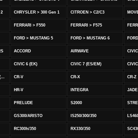
 2
CHRYSLER > 300 Gen 1
CITROEN > C2/C3
MOV
FERRARI > F550
FERRARI > F575
FERR
FORD > MUSTANG 5
FORD > MUSTANG 6
FORD
RS
ACCORD
AIRWAVE
CIVIC
CIVIC 6 (EK)
CIVIC 7 (ES/EM)
CIVIC
CIVIC 8 Type R EURO (FN)
CR-V
CR-X
CR-Z
HR-V
INTEGRA
JADE
PRELUDE
S2000
STR
GS300/ARISTO
IS250/300/350
LS46
RC300h/350
RX330/350
SC43