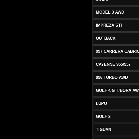
MODEL 3 AWD
IMPREZA STI
OUTBACK
CAYENNE 955/957
996 TURBO AWD
GOLF 4/GTI/BORA A
LUPO
GOLF 2
TIGUAN