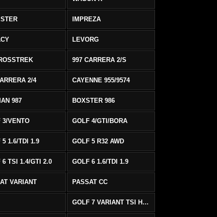
ESTER
IMPREZA
ACY
LEVORG
ROSSTREK
997 CARRERA 2/S
CARRERA 2/4
CAYENNE 955/9574
AN 987
BOXSTER 986
 3/VENTO
GOLF 4/GTI/BORA
5 1.6/TDI 1.9
GOLF 5 R32 AWD
6 TSI 1.4/GTI 2.0
GOLF 6 1.6/TDI 1.9
AT VARIANT
PASSAT CC
GOLF 7 VARIANT TSI HIGHLINE/R-LINE