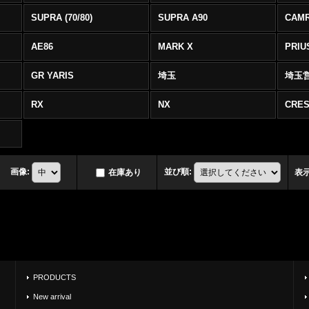
SUPRA (70/80)
SUPRA A90
CAM
AE86
MARK X
PRIU
GR YARIS
埼玉
埼玉
RX
NX
CRES
画像
:
並び順
:
在庫あり
表
PRODUCTS
New arrival