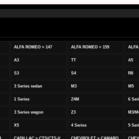
ALFA ROMEO > 147
ALFA ROMEO > 159
ALFA
A3
TT
A5
S3
S4
R8
3 Series sedan
M3
M5
1 Series
Z4M
6 Ser
3 Series wagon
Z3
M3/M
X5
4 Series
5 Ser
-L
CADILLAC > CTS/CTS-V
CHEVROLET > CAMARO