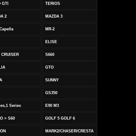
 GTI
TERIOS
A 2
MAZDA 3
 Capella
MR-2
ELISE
 CRUISER
S660
LIA
GTO
IA
SUNNY
GS350
ies,1 Series
E90 M3
O > S60
GOLF 5 GOLF 6
EON
MARK2/CHASER/CRESTA