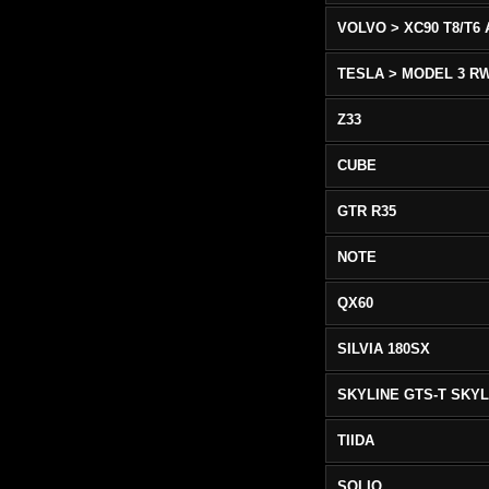
TESLA > MODEL 3 R
Z33
CUBE
GTR R35
NOTE
QX60
SILVIA 180SX
TIIDA
SOLIO