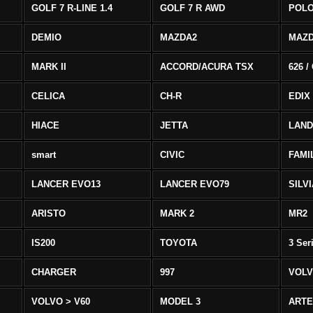
GOLF 7 R-LINE 1.4
GOLF 7 R AWD
POLO
DEMIO
MAZDA2
MAZD
MARK II
ACCORD/ACURA TSX
626 /
CELICA
CH-R
EDIX
HIACE
JETTA
LAND
smart
CIVIC
FAMI
LANCER EVO13
LANCER EVO79
SILV
ARISTO
MARK 2
MR2
IS200
TOYOTA
3 Ser
CHARGER
997
VOLV
VOLVO > V60
MODEL 3
ART