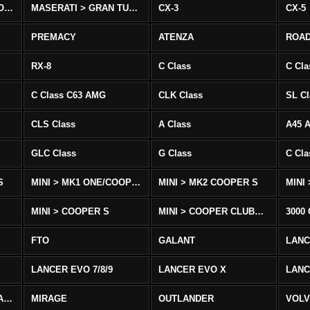
MASERATI > QUATTROPORTE
MASERATI > GRAN TURISMO
CX-3
CX-5
PREMACY
ATENZA
ROA
RX-8
C Class
C Cla
C Class C63 AMG
CLK Class
SL Cl
CLS Class
A Class
A45 
GLC Class
G Class
C Cl
S
MINI > MK1 ONE/COOPER
MINI > MK2 COOPER S
MINI
MINI > COOPER S
MINI > COOPER CLUBMAN
3000
FTO
GALANT
LAN
LANCER EVO 7/8/9
LANCER EVO X
LANC
LANCER/VIRAGE/MIRAGE
MIRAGE
OUTLANDER
VOLV