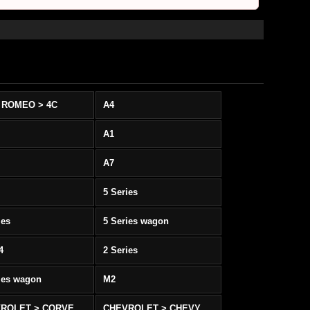
 ROMEO > 4C
A4
A1
A7
5 Series
ies
5 Series wagon
4
2 Series
ies wagon
M2
CHEVROLET > CORVETTE C5/C6
CHEVROLET > CHEVY SS