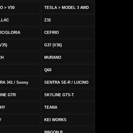
O > V50
TESLA > MODEL 3 AWD
LLAC
Z32
IC/GLORIA
CEFIRO
V35)
G37 (V36)
CH
MURANO
Q60
RA 341 / Sunny
SENTRA SE-R / LUCINO
INE GTR
SKYLINE GTS-T
PHY
TEANA
Y
KEI WORKS
WAGON R