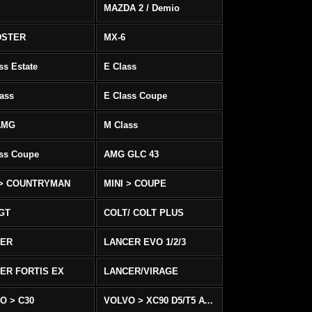
MAZDA 2 / Demio
DSTER
MX-6
ss Estate
E Class
ass
E Class Coupe
AMG
M Class
ass Coupe
AMG GLC 43
 > COUNTRYMAN
MINI > COUPE
 GT
COLT/ COLT PLUS
CER
LANCER EVO 1/2/3
ER FORTIS EX
LANCER/VIRAGE
O > C30
VOLVO > XC90 D5/T5 AWD