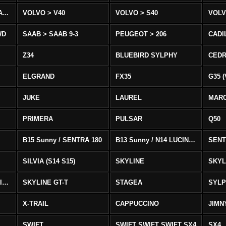
VOLVO > XC90 T8/T6 AWD
VOLVO > V40
VOLVO > S40
VOLV
WD
SAAB > SAAB 9-3
PEUGEOT > 206
CADI
Z34
BLUEBIRD SYLPHY
CEDR
ELGRAND
FX35
G35 (
JUKE
LAUREL
MAR
PRIMERA
PULSAR
Q50
B15 Sunny / SENTRA 180
B13 Sunny / N14 LUCINO / SENTRA 331
SENT
SILVIA (S14 S15)
SKYLINE
SKYL
SKYLINE GTS-T SKYLINE GTS-T
SKYLINE GT-T
STAGEA
SYL
X-TRAIL
CAPPUCCINO
JIMN
SWIFT
SWIFT SWIFT SWIFT SX4
SX4