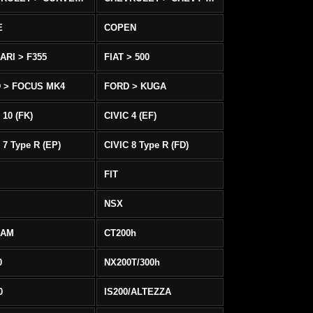
E
COPEN
ARI > F355
FIAT > 500
 > FOCUS MK4
FORD > KUGA
 10 (FK)
CIVIC 4 (EF)
 7 Type R (EP)
CIVIC 8 Type R (FD)
FIT
NSX
EAM
CT200h
0
NX200T/300h
0
IS200/ALTEZZA