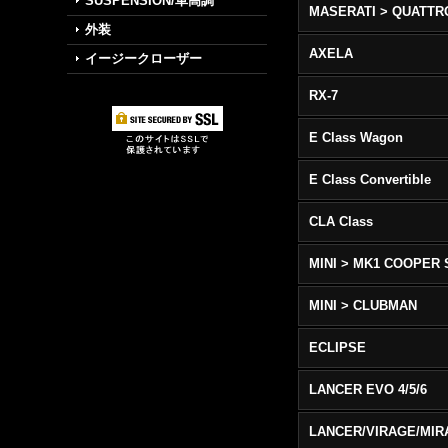
SUSPENSION/車高調
外装
AXELA
イージークローザー
RX-7
E Class Wagon
E Class Convertible
CLA Class
MINI > MK1 COOPER 
MINI > CLUBMAN
ECLIPSE
LANCER EVO 4/5/6