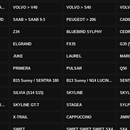
VOLVO > XC90 T8/T6 AWD
VOLVO > V40
VOLVO > S40
VOLV
WD
SAAB > SAAB 9-3
PEUGEOT > 206
CADI
Z34
BLUEBIRD SYLPHY
CEDR
ELGRAND
FX35
G35 (
JUKE
LAUREL
MAR
PRIMERA
PULSAR
Q50
B15 Sunny / SENTRA 180
B13 Sunny / N14 LUCINO / SENTRA 331
SENT
SILVIA (S14 S15)
SKYLINE
SKYL
SKYLINE GTS-T SKYLINE GTS-T
SKYLINE GT-T
STAGEA
SYL
X-TRAIL
CAPPUCCINO
JIMN
SWIFT
SWIFT SWIFT SWIFT SX4
SX4