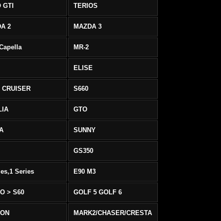
 GTI
TERIOS
A 2
MAZDA 3
 Capella
MR-2
ELISE
 CRUISER
S660
LIA
GTO
IA
SUNNY
GS350
ies,1 Series
E90 M3
O > S60
GOLF 5 GOLF 6
EON
MARK2/CHASER/CRESTA