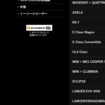
SUSPENSION/車高調
外装
AXELA
イージークローザー
RX-7
E Class Wagon
E Class Convertible
CLA Class
MINI > MK1 COOPER 
MINI > CLUBMAN
ECLIPSE
LANCER EVO 4/5/6