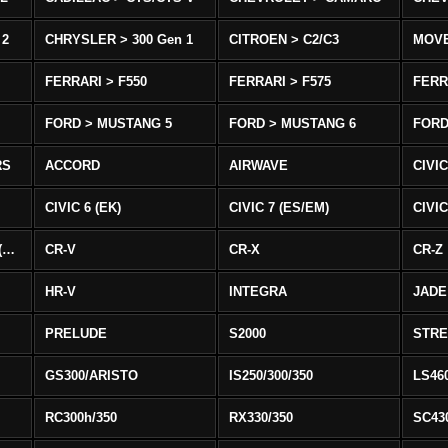
 2
CHRYSLER > 300 Gen 1
CITROEN > C2/C3
MOV
FERRARI > F550
FERRARI > F575
FERR
FORD > MUSTANG 5
FORD > MUSTANG 6
FORD
RS
ACCORD
AIRWAVE
CIVIC
CIVIC 6 (EK)
CIVIC 7 (ES/EM)
CIVIC
CIVIC 8 Type R EURO (FN)
CR-V
CR-X
CR-Z
HR-V
INTEGRA
JADE
PRELUDE
S2000
STR
GS300/ARISTO
IS250/300/350
LS46
RC300h/350
RX330/350
SC43