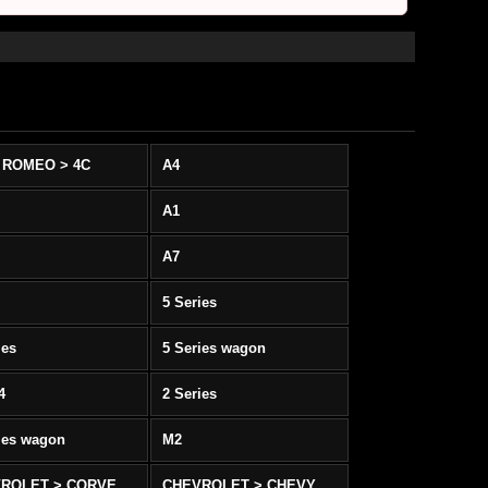
 ROMEO > 4C
A4
A1
A7
5 Series
ies
5 Series wagon
4
2 Series
ies wagon
M2
CHEVROLET > CORVETTE C5/C6
CHEVROLET > CHEVY SS