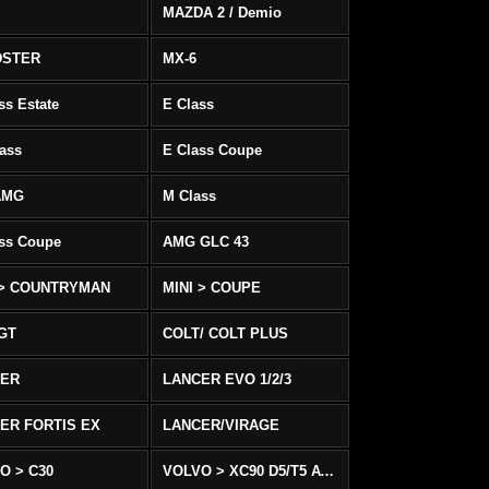
MAZDA 2 / Demio
DSTER
MX-6
ss Estate
E Class
ass
E Class Coupe
AMG
M Class
ass Coupe
AMG GLC 43
 > COUNTRYMAN
MINI > COUPE
 GT
COLT/ COLT PLUS
CER
LANCER EVO 1/2/3
ER FORTIS EX
LANCER/VIRAGE
O > C30
VOLVO > XC90 D5/T5 AWD