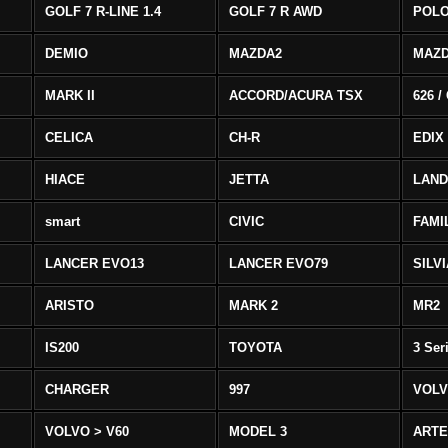
GOLF 7 R-LINE 1.4
GOLF 7 R AWD
POLO
DEMIO
MAZDA2
MAZD
MARK II
ACCORD/ACURA TSX
626 /
CELICA
CH-R
EDIX
HIACE
JETTA
LAND
smart
CIVIC
FAMI
LANCER EVO13
LANCER EVO79
SILV
ARISTO
MARK 2
MR2
IS200
TOYOTA
3 Ser
CHARGER
997
VOLV
VOLVO > V60
MODEL 3
ART