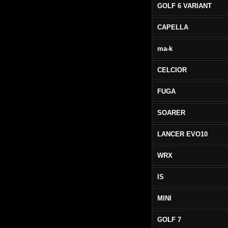
GOLF 6 VARIANT
CAPELLA
ma-k
CELCIOR
FUGA
SOARER
LANCER EVO10
WRX
IS
MINI
GOLF 7