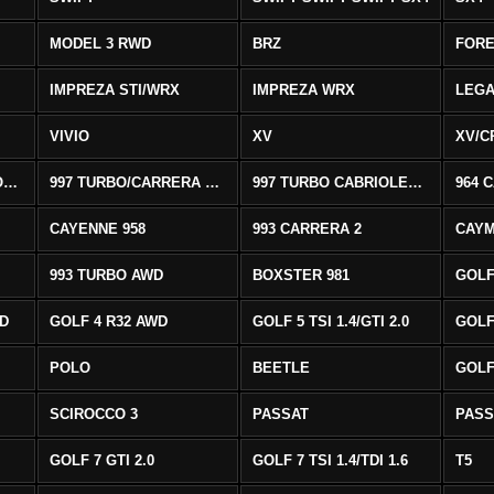
MODEL 3 RWD
BRZ
FOR
IMPREZA STI/WRX
IMPREZA WRX
LEG
VIVIO
XV
XV/C
997 CARRERA CABRIOLET 2/S
997 TURBO/CARRERA 4/4S AWD
997 TURBO CABRIOLET AWD
964 
CAYENNE 958
993 CARRERA 2
CAYM
993 TURBO AWD
BOXSTER 981
GOLF
WD
GOLF 4 R32 AWD
GOLF 5 TSI 1.4/GTI 2.0
GOLF 
POLO
BEETLE
GOLF 
SCIROCCO 3
PASSAT
PASS
GOLF 7 GTI 2.0
GOLF 7 TSI 1.4/TDI 1.6
T5