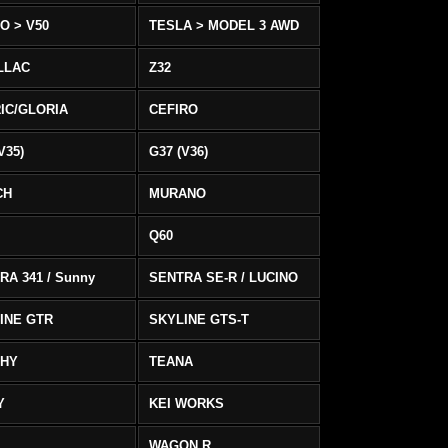
O > V50
TESLA > MODEL 3 AWD
LLAC
Z32
IC/GLORIA
CEFIRO
V35)
G37 (V36)
CH
MURANO
Q60
RA 341 / Sunny
SENTRA SE-R / LUCINO
INE GTR
SKYLINE GTS-T
PHY
TEANA
Y
KEI WORKS
WAGON R