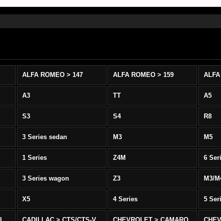
ALFA ROMEO > 147
ALFA ROMEO > 159
ALFA
A3
TT
A5
S3
S4
R8
3 Series sedan
M3
M5
1 Series
Z4M
6 Ser
3 Series wagon
Z3
M3/M
X5
4 Series
5 Ser
-L
CADILLAC > CTS/CTS-V
CHEVROLET > CAMARO