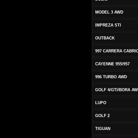
MODEL 3 AWD
IMPREZA STI
OUTBACK
CAYENNE 955/957
996 TURBO AWD
GOLF 4/GTI/BORA A
LUPO
GOLF 2
TIGUAN