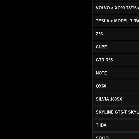
TESLA > MODEL 3 R
Z33
CUBE
GTR R35
NOTE
QX60
SILVIA 180SX
TIIDA
SOLIO