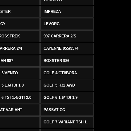
ESTER
IMPREZA
ACY
LEVORG
ROSSTREK
997 CARRERA 2/S
CARRERA 2/4
CAYENNE 955/9574
AN 987
BOXSTER 986
 3/VENTO
GOLF 4/GTI/BORA
5 1.6/TDI 1.9
GOLF 5 R32 AWD
6 TSI 1.4/GTI 2.0
GOLF 6 1.6/TDI 1.9
AT VARIANT
PASSAT CC
GOLF 7 VARIANT TSI HIGHLINE/R-LINE