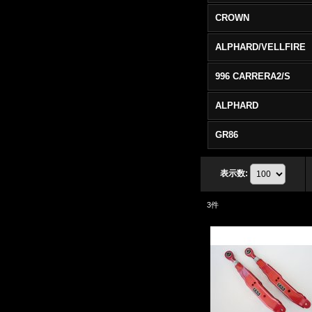
CROWN
ALPHARD/VELLFIRE
996 CARRERA2/S
ALPHARD
GR86
表示数
:
3
件