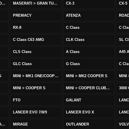
MASERATI > QUATTROPORTE
MASERATI > GRAN TURISMO
CX-3
CX-5
PREMACY
ATENZA
ROA
RX-8
C Class
C Cla
C Class C63 AMG
CLK Class
SL Cl
CLS Class
A Class
A45 
GLC Class
G Class
C Cl
S
MINI > MK1 ONE/COOPER
MINI > MK2 COOPER S
MINI
MINI > COOPER S
MINI > COOPER CLUBMAN
3000
FTO
GALANT
LAN
LANCER EVO 7/8/9
LANCER EVO X
LANC
LANCER/VIRAGE/MIRAGE
MIRAGE
OUTLANDER
VOLV