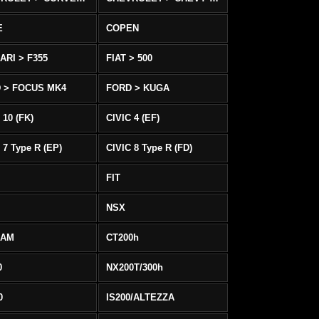
E
COPEN
ARI > F355
FIAT > 500
 > FOCUS MK4
FORD > KUGA
 10 (FK)
CIVIC 4 (EF)
 7 Type R (EP)
CIVIC 8 Type R (FD)
FIT
NSX
EAM
CT200h
0
NX200T/300h
0
IS200/ALTEZZA