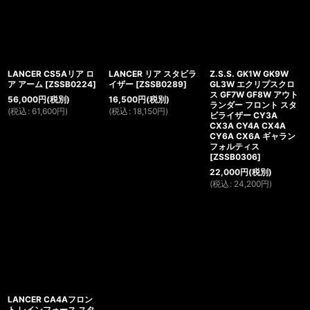
LANCER CS5Aリア ロ
LANCER リア スタビラ
Z.S.S. GK1W GK9W
ア アーム
[
ZSSB0224
]
イザー
[
ZSSB0289
]
GL3W エクリプスクロ
ス GF7W GF8W アウト
56,000
円
(税別)
16,500
円
(税別)
ランダー フロント スタ
(
税込
:
61,600
円
)
(
税込
:
18,150
円
)
ビライザー CY3A
CX3A CY4A CX4A
CY6A CX6A ギャラン
フォルティス
[
ZSSB0306
]
22,000
円
(税別)
(
税込
:
24,200
円
)
LANCER CA4Aフロン
ト レインフォース スタ