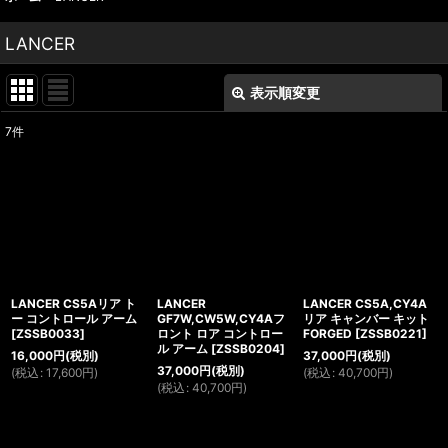
LANCER
表示順変更
閉じる
7
件
表示数
:
並び順
:
絞り込む
LANCER CS5Aリア ト
LANCER
LANCER CS5A,CY4A
ー コントロール アーム
GF7W,CW5W,CY4Aフ
リア キャンバー キット
[
ZSSB0033
]
ロント ロア コントロー
FORGED
[
ZSSB0221
]
ル アーム
[
ZSSB0204
]
16,000
円
(税別)
37,000
円
(税別)
37,000
円
(税別)
(
税込
:
17,600
円
)
(
税込
:
40,700
円
)
(
税込
:
40,700
円
)