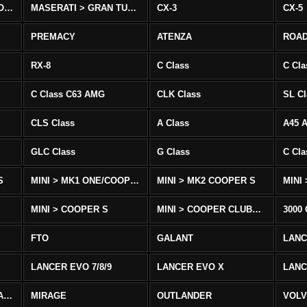
MASERATI > QUATTROPORTE
MASERATI > GRAN TURISMO
CX-3
CX-5
PREMACY
ATENZA
ROA
RX-8
C Class
C Cla
C Class C63 AMG
CLK Class
SL Cl
CLS Class
A Class
A45 
GLC Class
G Class
C Cl
S
MINI > MK1 ONE/COOPER
MINI > MK2 COOPER S
MINI
MINI > COOPER S
MINI > COOPER CLUBMAN
3000
FTO
GALANT
LAN
LANCER EVO 7/8/9
LANCER EVO X
LANC
LANCER/VIRAGE/MIRAGE
MIRAGE
OUTLANDER
VOLV