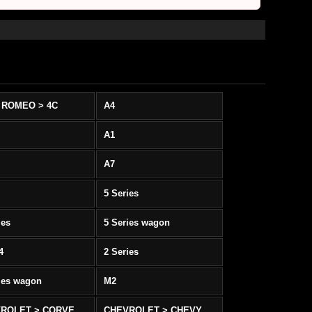
 ROMEO > 4C
A4
A1
A7
5 Series
ies
5 Series wagon
4
2 Series
ies wagon
M2
CHEVROLET > CORVETTE C5/C6
CHEVROLET > CHEVY SS