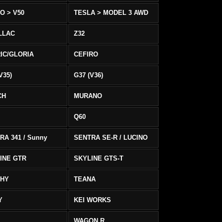
O > V50
TESLA > MODEL 3 AWD
LLAC
Z32
IC/GLORIA
CEFIRO
V35)
G37 (V36)
CH
MURANO
Q60
RA 341 / Sunny
SENTRA SE-R / LUCINO
INE GTR
SKYLINE GTS-T
PHY
TEANA
Y
KEI WORKS
WAGON R