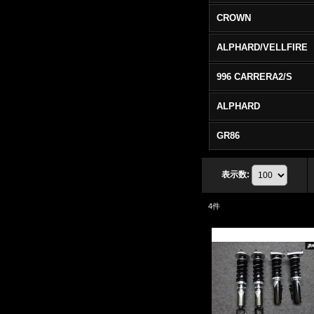
CROWN
ALPHARD/VELLFIRE
996 CARRERA2/S
ALPHARD
GR86
表示数
:
4
件