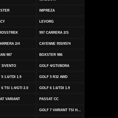
ESTER
IMPREZA
ACY
LEVORG
ROSSTREK
997 CARRERA 2/S
CARRERA 2/4
CAYENNE 955/9574
AN 987
BOXSTER 986
 3/VENTO
GOLF 4/GTI/BORA
5 1.6/TDI 1.9
GOLF 5 R32 AWD
6 TSI 1.4/GTI 2.0
GOLF 6 1.6/TDI 1.9
AT VARIANT
PASSAT CC
GOLF 7 VARIANT TSI HIGHLINE/R-LINE