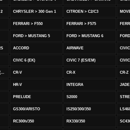
 2
CHRYSLER > 300 Gen 1
CITROEN > C2/C3
MOV
FERRARI > F550
FERRARI > F575
FERR
FORD > MUSTANG 5
FORD > MUSTANG 6
FORD
RS
ACCORD
AIRWAVE
CIVIC
CIVIC 6 (EK)
CIVIC 7 (ES/EM)
CIVIC
CIVIC 8 Type R EURO (FN)
CR-V
CR-X
CR-Z
HR-V
INTEGRA
JADE
PRELUDE
S2000
STR
GS300/ARISTO
IS250/300/350
LS46
RC300h/350
RX330/350
SC43