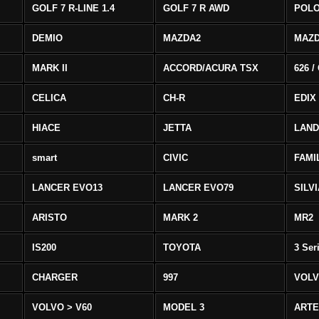
GOLF 7 R-LINE 1.4
GOLF 7 R AWD
POLO
DEMIO
MAZDA2
MAZD
MARK II
ACCORD/ACURA TSX
626 /
CELICA
CH-R
EDIX
HIACE
JETTA
LAND
smart
CIVIC
FAMI
LANCER EVO13
LANCER EVO79
SILV
ARISTO
MARK 2
MR2
IS200
TOYOTA
3 Ser
CHARGER
997
VOLV
VOLVO > V60
MODEL 3
ART