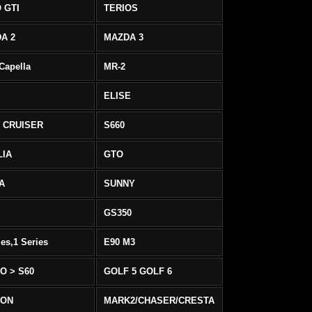
 GTI
TERIOS
A 2
MAZDA 3
 Capella
MR-2
ELISE
 CRUISER
S660
LIA
GTO
IA
SUNNY
GS350
ies,1 Series
E90 M3
O > S60
GOLF 5 GOLF 6
EON
MARK2/CHASER/CRESTA