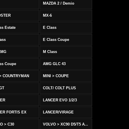
MAZDA 2 / Demio
DSTER
MX-6
ss Estate
E Class
ass
E Class Coupe
AMG
M Class
ass Coupe
AMG GLC 43
 > COUNTRYMAN
MINI > COUPE
 GT
COLT/ COLT PLUS
CER
LANCER EVO 1/2/3
ER FORTIS EX
LANCER/VIRAGE
O > C30
VOLVO > XC90 D5/T5 AWD