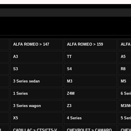
ALFA ROMEO > 147
ALFA ROMEO > 159
ALFA
A3
TT
A5
S3
S4
R8
3 Series sedan
M3
M5
1 Series
Z4M
6 Ser
3 Series wagon
Z3
M3/M
X5
4 Series
5 Ser
-L
CADILLAC > CTS/CTS-V
CHEVROLET > CAMARO