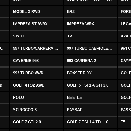
MODEL 3 RWD
BRZ
FOR
IMPREZA STI/WRX
IMPREZA WRX
LEG
VIVIO
XV
XV/C
997 CARRERA CABRIOLET 2/S
997 TURBO/CARRERA 4/4S AWD
997 TURBO CABRIOLET AWD
964 
CAYENNE 958
993 CARRERA 2
CAYM
993 TURBO AWD
BOXSTER 981
GOLF
WD
GOLF 4 R32 AWD
GOLF 5 TSI 1.4/GTI 2.0
GOLF 
POLO
BEETLE
GOLF 
SCIROCCO 3
PASSAT
PASS
GOLF 7 GTI 2.0
GOLF 7 TSI 1.4/TDI 1.6
T5