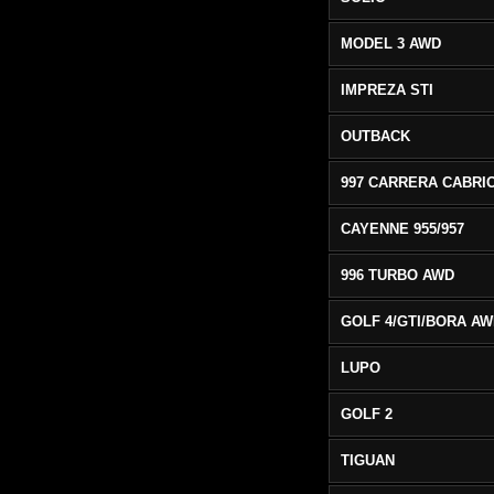
MODEL 3 AWD
IMPREZA STI
OUTBACK
CAYENNE 955/957
996 TURBO AWD
GOLF 4/GTI/BORA A
LUPO
GOLF 2
TIGUAN