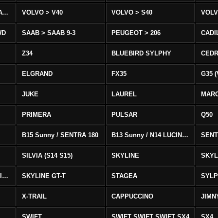
VOLVO > XC90 T8/T6 AWD
VOLVO > V40
VOLVO > S40
VOLV
WD
SAAB > SAAB 9-3
PEUGEOT > 206
CADI
Z34
BLUEBIRD SYLPHY
CEDR
ELGRAND
FX35
G35 (
JUKE
LAUREL
MAR
PRIMERA
PULSAR
Q50
B15 Sunny / SENTRA 180
B13 Sunny / N14 LUCINO / SENTRA 331
SENT
SILVIA (S14 S15)
SKYLINE
SKYL
SKYLINE GTS-T SKYLINE GTS-T
SKYLINE GT-T
STAGEA
SYL
X-TRAIL
CAPPUCCINO
JIMN
SWIFT
SWIFT SWIFT SWIFT SX4
SX4