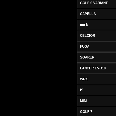
GOLF 6 VARIANT
CAPELLA
ma-k
CELCIOR
FUGA
SOARER
LANCER EVO10
WRX
IS
MINI
GOLF 7