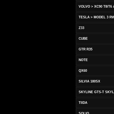
TESLA > MODEL 3 R
Z33
CUBE
GTR R35
NOTE
QX60
SILVIA 180SX
TIIDA
SOLIO