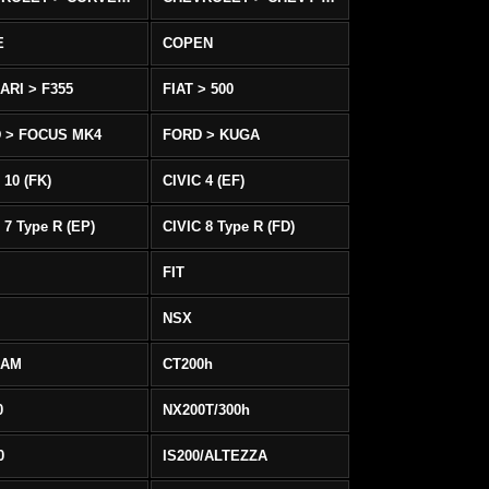
E
COPEN
ARI > F355
FIAT > 500
 > FOCUS MK4
FORD > KUGA
 10 (FK)
CIVIC 4 (EF)
 7 Type R (EP)
CIVIC 8 Type R (FD)
FIT
NSX
EAM
CT200h
0
NX200T/300h
0
IS200/ALTEZZA