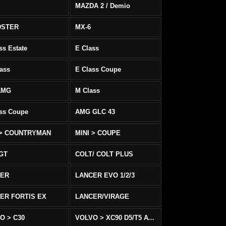
MAZDA 2 / Demio
DSTER
MX-6
ss Estate
E Class
ass
E Class Coupe
AMG
M Class
ass Coupe
AMG GLC 43
 > COUNTRYMAN
MINI > COUPE
 GT
COLT/ COLT PLUS
CER
LANCER EVO 1/2/3
ER FORTIS EX
LANCER/VIRAGE
O > C30
VOLVO > XC90 D5/T5 AWD