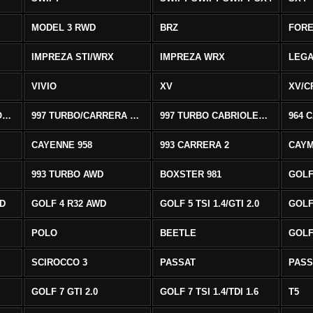
MODEL 3 RWD
BRZ
FOR
IMPREZA STI/WRX
IMPREZA WRX
LEG
VIVIO
XV
XV/C
997 CARRERA CABRIOLET 2/S
997 TURBO/CARRERA 4/4S AWD
997 TURBO CABRIOLET AWD
964 
CAYENNE 958
993 CARRERA 2
CAYM
993 TURBO AWD
BOXSTER 981
GOLF
WD
GOLF 4 R32 AWD
GOLF 5 TSI 1.4/GTI 2.0
GOLF 
POLO
BEETLE
GOLF 
SCIROCCO 3
PASSAT
PASS
GOLF 7 GTI 2.0
GOLF 7 TSI 1.4/TDI 1.6
T5