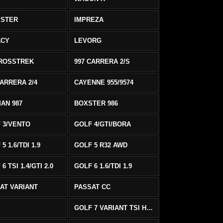
ESTER
IMPREZA
ACY
LEVORG
ROSSTREK
997 CARRERA 2/S
CARRERA 2/4
CAYENNE 955/9574
AN 987
BOXSTER 986
 3/VENTO
GOLF 4/GTI/BORA
5 1.6/TDI 1.9
GOLF 5 R32 AWD
6 TSI 1.4/GTI 2.0
GOLF 6 1.6/TDI 1.9
AT VARIANT
PASSAT CC
GOLF 7 VARIANT TSI HIGHLINE/R-LINE