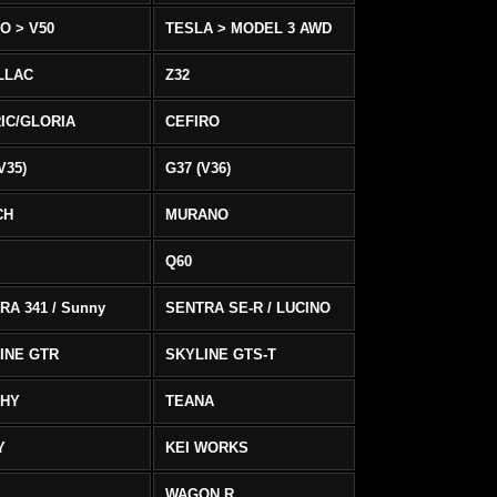
O > V50
TESLA > MODEL 3 AWD
LLAC
Z32
IC/GLORIA
CEFIRO
V35)
G37 (V36)
CH
MURANO
Q60
RA 341 / Sunny
SENTRA SE-R / LUCINO
INE GTR
SKYLINE GTS-T
PHY
TEANA
Y
KEI WORKS
WAGON R