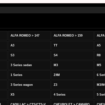
ALFA ROMEO > 147
ALFA ROMEO > 159
ALFA
A3
TT
A5
S3
S4
R8
3 Series sedan
M3
M5
1 Series
Z4M
6 Ser
3 Series wagon
Z3
M3/M
X5
4 Series
5 Ser
-L
CADILLAC > CTS/CTS-V
CHEVROLET > CAMARO