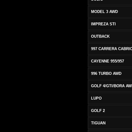
MODEL 3 AWD
IMPREZA STI
OUTBACK
CAYENNE 955/957
996 TURBO AWD
GOLF 4/GTI/BORA A
LUPO
GOLF 2
TIGUAN