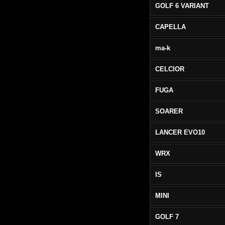
GOLF 6 VARIANT
CAPELLA
ma-k
CELCIOR
FUGA
SOARER
LANCER EVO10
WRX
IS
MINI
GOLF 7