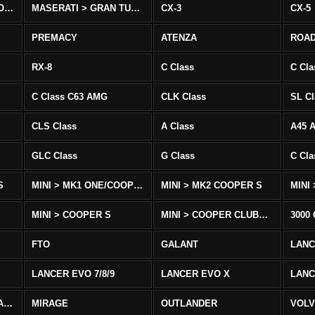
MASERATI > QUATTROPORTE
MASERATI > GRAN TURISMO
CX-3
CX-5
PREMACY
ATENZA
ROA
RX-8
C Class
C Cla
C Class C63 AMG
CLK Class
SL Cl
CLS Class
A Class
A45 
GLC Class
G Class
C Cl
S
MINI > MK1 ONE/COOPER
MINI > MK2 COOPER S
MINI
MINI > COOPER S
MINI > COOPER CLUBMAN
3000
FTO
GALANT
LAN
LANCER EVO 7/8/9
LANCER EVO X
LANC
LANCER/VIRAGE/MIRAGE
MIRAGE
OUTLANDER
VOLV