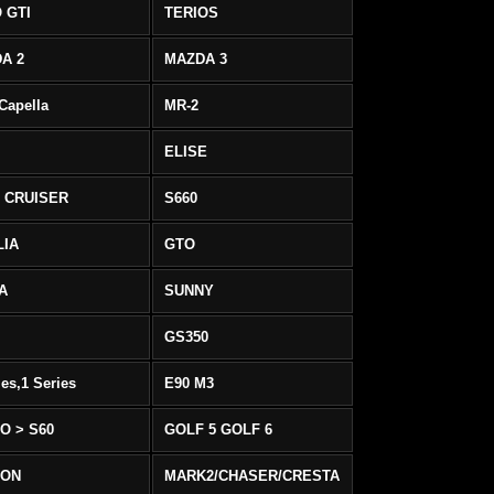
 GTI
TERIOS
A 2
MAZDA 3
 Capella
MR-2
ELISE
 CRUISER
S660
LIA
GTO
IA
SUNNY
GS350
ies,1 Series
E90 M3
O > S60
GOLF 5 GOLF 6
EON
MARK2/CHASER/CRESTA