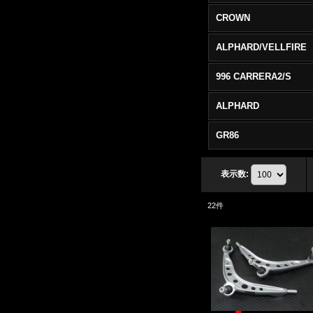
CROWN
ALPHARD/VELLFIRE
996 CARRERA2/S
ALPHARD
GR86
表示数
:
22
件