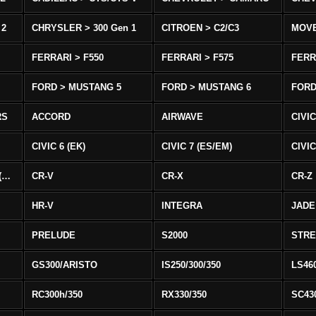
 2
CHRYSLER > 300 Gen 1
CITROEN > C2/C3
MOV
FERRARI > F550
FERRARI > F575
FERR
FORD > MUSTANG 5
FORD > MUSTANG 6
FORD
RS
ACCORD
AIRWAVE
CIVIC
CIVIC 6 (EK)
CIVIC 7 (ES/EM)
CIVIC
CIVIC 8 Type R EURO (FN)
CR-V
CR-X
CR-Z
HR-V
INTEGRA
JADE
PRELUDE
S2000
STR
GS300/ARISTO
IS250/300/350
LS46
RC300h/350
RX330/350
SC43