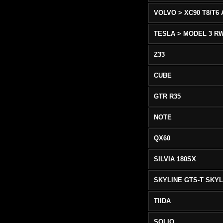
TESLA > MODEL 3 R
Z33
CUBE
GTR R35
NOTE
QX60
SILVIA 180SX
TIIDA
SOLIO