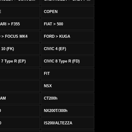
E
COPEN
ARI > F355
FIAT > 500
 > FOCUS MK4
FORD > KUGA
 10 (FK)
CIVIC 4 (EF)
 7 Type R (EP)
CIVIC 8 Type R (FD)
FIT
NSX
EAM
CT200h
0
NX200T/300h
0
IS200/ALTEZZA