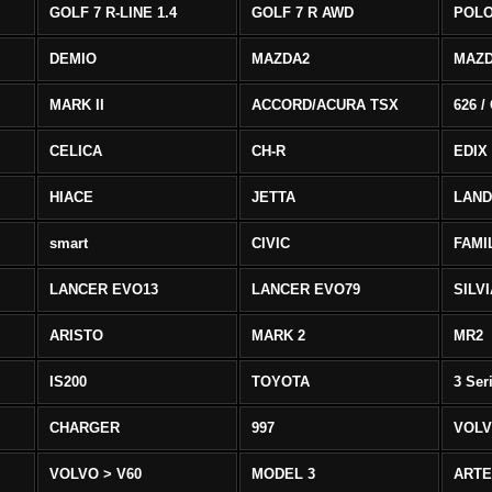
GOLF 7 R-LINE 1.4
GOLF 7 R AWD
POLO
DEMIO
MAZDA2
MAZD
MARK II
ACCORD/ACURA TSX
626 /
CELICA
CH-R
EDIX
HIACE
JETTA
LAND
smart
CIVIC
FAMI
LANCER EVO13
LANCER EVO79
SILV
ARISTO
MARK 2
MR2
IS200
TOYOTA
3 Ser
CHARGER
997
VOLV
VOLVO > V60
MODEL 3
ART