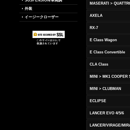
SUSPENSION/車高調
外装
AXELA
イージークローザー
RX-7
E Class Wagon
E Class Convertible
CLA Class
MINI > MK1 COOPER 
MINI > CLUBMAN
ECLIPSE
LANCER EVO 4/5/6