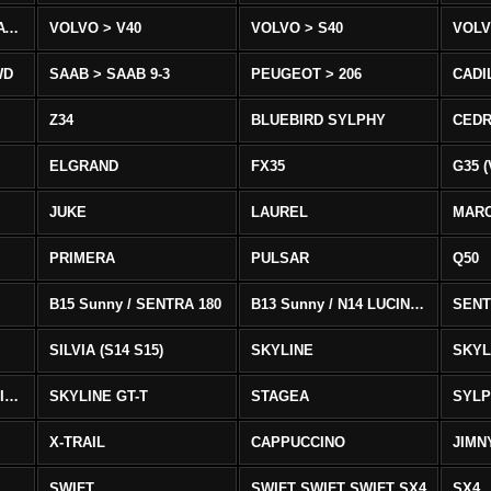
VOLVO > XC90 T8/T6 AWD
VOLVO > V40
VOLVO > S40
VOLV
WD
SAAB > SAAB 9-3
PEUGEOT > 206
CADI
Z34
BLUEBIRD SYLPHY
CEDR
ELGRAND
FX35
G35 (
JUKE
LAUREL
MAR
PRIMERA
PULSAR
Q50
B15 Sunny / SENTRA 180
B13 Sunny / N14 LUCINO / SENTRA 331
SENT
SILVIA (S14 S15)
SKYLINE
SKYL
SKYLINE GTS-T SKYLINE GTS-T
SKYLINE GT-T
STAGEA
SYL
X-TRAIL
CAPPUCCINO
JIMN
SWIFT
SWIFT SWIFT SWIFT SX4
SX4