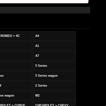
 ROMEO > 4C
A4
A1
A7
5 Series
ies
5 Series wagon
4
2 Series
ies wagon
M2
CHEVROLET > CORVETTE C5/C6
CHEVROLET > CHEVY SS