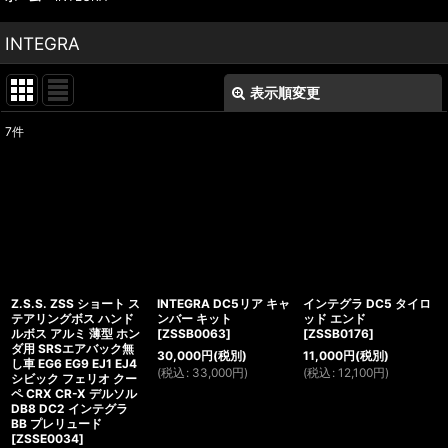
INTEGRA
表示順変更
閉じる
7
件
表示数
:
並び順
:
絞り込む
Z.S.S. ZSS ショート ス
INTEGRA DC5リア キャ
インテグラ DC5 タイロ
テアリングボス ハンド
ンバー キット
ッド エンド
ルボス アルミ 薄型 ホン
[
ZSSB0063
]
[
ZSSB0176
]
ダ用 SRSエアバック無
30,000
円
(税別)
11,000
円
(税別)
し車 EG6 EG9 EJ1 EJ4
(
税込
:
33,000
円
)
(
税込
:
12,100
円
)
シビック フェリオ クー
ペ CRX CR-X デルソル
DB8 DC2 インテグラ
BB プレリュード
[
ZSSE0034
]