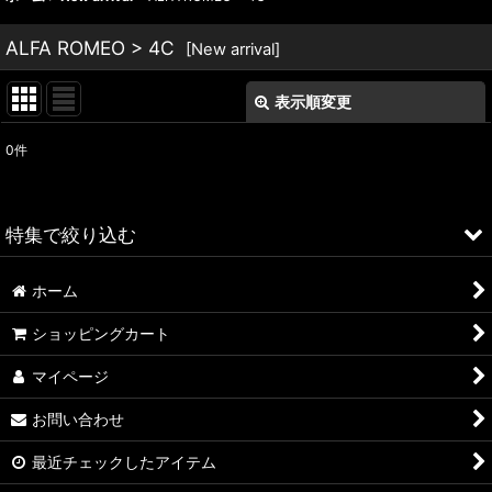
ALFA ROMEO > 4C
[
New arrival
]
表示順変更
閉じる
0
件
表示数
:
並び順
:
特集で絞り込む
絞り込む
ホーム
ALFA ROMEO > 156
ショッピングカート
ALFA ROMEO > 147
マイページ
ALFA ROMEO > 159
お問い合わせ
ALFA ROMEO > 4C
最近チェックしたアイテム
A4