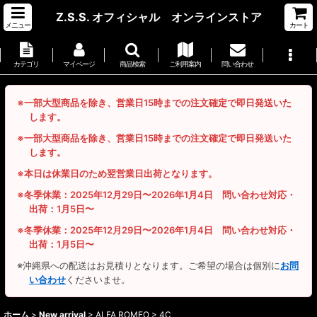
Z.S.S. オフィシャル オンラインストア
メニュー
カート
カテゴリ
マイページ
商品検索
ご利用案内
問い合わせ
※一部大型商品を除き、営業日15時までの注文確定で即日発送いた
します。
※一部大型商品を除き、営業日15時までの注文確定で即日発送いた
します。
※本日は休業日のため翌営業日出荷となります。
※冬季休業：2025年12月29日〜2026年1月4日 問い合わせ対応・
出荷：1月5日〜
※冬季休業：2025年12月29日〜2026年1月4日 問い合わせ対応・
出荷：1月5日〜
※沖縄県への配送はお見積りとなります。ご希望の場合は個別に
お問
い合わせ
くださいませ。
ホーム
>
New arrival
>
ALFA ROMEO > 4C