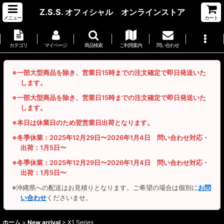
Z.S.S. オフィシャル オンラインストア
メニュー
カート
カテゴリ
マイページ
商品検索
ご利用案内
問い合わせ
※一部大型商品を除き、営業日15時までの注文確定で即日発送いた
します。
※一部大型商品を除き、営業日15時までの注文確定で即日発送いた
します。
※本日は休業日のため翌営業日出荷となります。
※冬季休業：2025年12月29日〜2026年1月4日 問い合わせ対応・
出荷：1月5日〜
※冬季休業：2025年12月29日〜2026年1月4日 問い合わせ対応・
出荷：1月5日〜
※沖縄県への配送はお見積りとなります。ご希望の場合は個別に
お問
い合わせ
くださいませ。
ホーム
>
New arrival
>
X1 Series