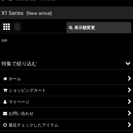
X1 Series
[
New arrival
]
表示順変更
閉じる
0
件
表示数
:
並び順
:
特集で絞り込む
絞り込む
ホーム
ALFA ROMEO > 156
ショッピングカート
ALFA ROMEO > 147
マイページ
ALFA ROMEO > 159
お問い合わせ
ALFA ROMEO > 4C
最近チェックしたアイテム
A4