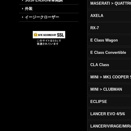
SUSPENSION/車高調
外装
AXELA
イージークローザー
RX-7
E Class Wagon
E Class Convertible
CLA Class
MINI > MK1 COOPER 
MINI > CLUBMAN
ECLIPSE
LANCER EVO 4/5/6