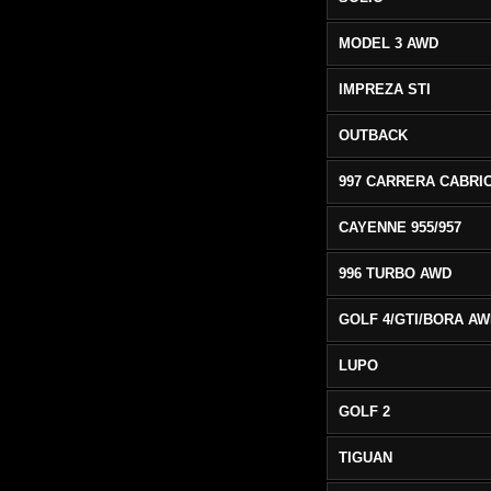
MODEL 3 AWD
IMPREZA STI
OUTBACK
CAYENNE 955/957
996 TURBO AWD
GOLF 4/GTI/BORA A
LUPO
GOLF 2
TIGUAN