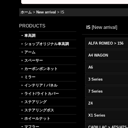
ホーム
>
New arrival
>
IS
PRODUCTS
IS
[
New arrival
]
車高調
ALFA ROMEO > 156
ショップオリジナル車高調
アーム
A4 WAGON
スペーサー
A6
カーボンボンネット
ミラー
3 Series
インテリア / パネル
7 Series
ライト/ライトカバー
ステアリング
Z4
ステアリングボス
X1 Series
ホイールナット
マフラー
CADILLAC > ATS/ATS