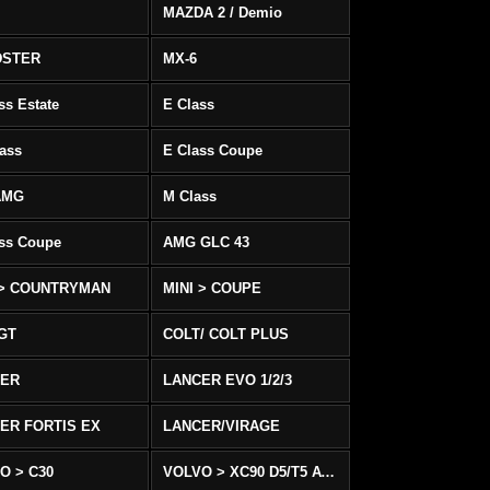
MAZDA 2 / Demio
DSTER
MX-6
ss Estate
E Class
ass
E Class Coupe
AMG
M Class
ass Coupe
AMG GLC 43
 > COUNTRYMAN
MINI > COUPE
 GT
COLT/ COLT PLUS
CER
LANCER EVO 1/2/3
ER FORTIS EX
LANCER/VIRAGE
O > C30
VOLVO > XC90 D5/T5 AWD