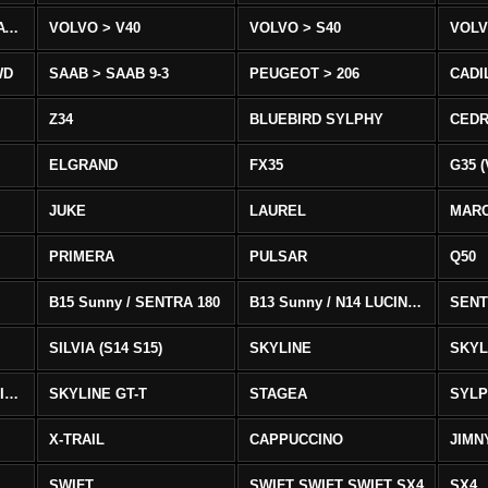
VOLVO > XC90 T8/T6 AWD
VOLVO > V40
VOLVO > S40
VOLV
WD
SAAB > SAAB 9-3
PEUGEOT > 206
CADI
Z34
BLUEBIRD SYLPHY
CEDR
ELGRAND
FX35
G35 (
JUKE
LAUREL
MAR
PRIMERA
PULSAR
Q50
B15 Sunny / SENTRA 180
B13 Sunny / N14 LUCINO / SENTRA 331
SENT
SILVIA (S14 S15)
SKYLINE
SKYL
SKYLINE GTS-T SKYLINE GTS-T
SKYLINE GT-T
STAGEA
SYL
X-TRAIL
CAPPUCCINO
JIMN
SWIFT
SWIFT SWIFT SWIFT SX4
SX4