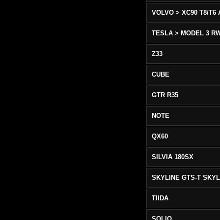
TESLA > MODEL 3 R
Z33
CUBE
GTR R35
NOTE
QX60
SILVIA 180SX
TIIDA
SOLIO