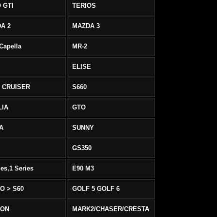
 GTI
TERIOS
A 2
MAZDA 3
 Capella
MR-2
ELISE
 CRUISER
S660
LIA
GTO
IA
SUNNY
GS350
ies,1 Series
E90 M3
O > S60
GOLF 5 GOLF 6
EON
MARK2/CHASER/CRESTA