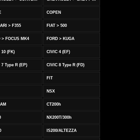
E
COPEN
ARI > F355
FIAT > 500
 > FOCUS MK4
FORD > KUGA
 10 (FK)
CIVIC 4 (EF)
 7 Type R (EP)
CIVIC 8 Type R (FD)
FIT
NSX
EAM
CT200h
0
NX200T/300h
0
IS200/ALTEZZA