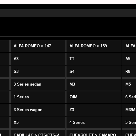
ALFA ROMEO > 147
ALFA ROMEO > 159
ALFA
A3
TT
A5
S3
S4
R8
3 Series sedan
M3
M5
1 Series
Z4M
6 Ser
3 Series wagon
Z3
M3/M
X5
4 Series
5 Ser
-L
CADILLAC > CTS/CTS-V
CHEVROLET > CAMARO