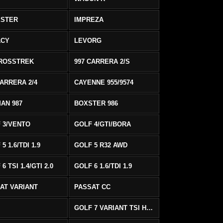
ESTER
IMPREZA
ACY
LEVORG
ROSSTREK
997 CARRERA 2/S
CARRERA 2/4
CAYENNE 955/9574
AN 987
BOXSTER 986
 3/VENTO
GOLF 4/GTI/BORA
5 1.6/TDI 1.9
GOLF 5 R32 AWD
6 TSI 1.4/GTI 2.0
GOLF 6 1.6/TDI 1.9
AT VARIANT
PASSAT CC
GOLF 7 VARIANT TSI HIGHLINE/R-LINE