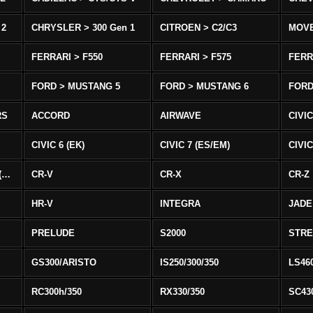
 2
CHRYSLER > 300 Gen 1
CITROEN > C2/C3
MOV
FERRARI > F550
FERRARI > F575
FERR
FORD > MUSTANG 5
FORD > MUSTANG 6
FORD
RS
ACCORD
AIRWAVE
CIVIC
CIVIC 6 (EK)
CIVIC 7 (ES/EM)
CIVIC
CIVIC 8 Type R EURO (FN)
CR-V
CR-X
CR-Z
HR-V
INTEGRA
JADE
PRELUDE
S2000
STR
GS300/ARISTO
IS250/300/350
LS46
RC300h/350
RX330/350
SC43