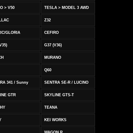
O > V50
TESLA > MODEL 3 AWD
LLAC
Z32
IC/GLORIA
CEFIRO
V35)
G37 (V36)
CH
MURANO
Q60
RA 341 / Sunny
SENTRA SE-R / LUCINO
INE GTR
SKYLINE GTS-T
PHY
TEANA
Y
KEI WORKS
WAGON R