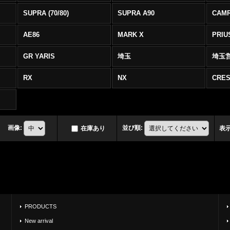
SUPRA (70/80)
SUPRA A90
CAM
AE86
MARK X
PRIU
GR YARIS
埼玉
埼玉
RX
NX
CRES
画像
:
並び順
:
在庫あり
表
PRODUCTS
New arrival