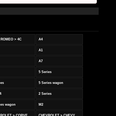
 ROMEO > 4C
A4
A1
A7
5 Series
ies
5 Series wagon
4
2 Series
ies wagon
M2
CHEVROLET > CORVETTE C5/C6
CHEVROLET > CHEVY SS