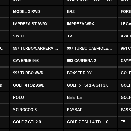
MODEL 3 RWD
BRZ
FOR
IMPREZA STI/WRX
IMPREZA WRX
LEG
VIVIO
XV
XV/C
997 CARRERA CABRIOLET 2/S
997 TURBO/CARRERA 4/4S AWD
997 TURBO CABRIOLET AWD
964 
CAYENNE 958
993 CARRERA 2
CAYM
993 TURBO AWD
BOXSTER 981
GOLF
WD
GOLF 4 R32 AWD
GOLF 5 TSI 1.4/GTI 2.0
GOLF 
POLO
BEETLE
GOLF 
SCIROCCO 3
PASSAT
PASS
GOLF 7 GTI 2.0
GOLF 7 TSI 1.4/TDI 1.6
T5