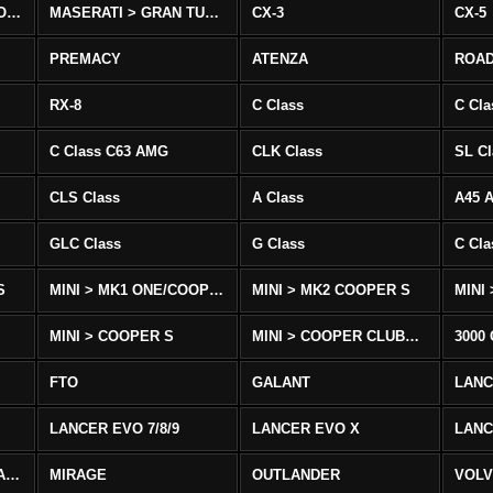
MASERATI > QUATTROPORTE
MASERATI > GRAN TURISMO
CX-3
CX-5
PREMACY
ATENZA
ROA
RX-8
C Class
C Cla
C Class C63 AMG
CLK Class
SL Cl
CLS Class
A Class
A45 
GLC Class
G Class
C Cl
S
MINI > MK1 ONE/COOPER
MINI > MK2 COOPER S
MINI
MINI > COOPER S
MINI > COOPER CLUBMAN
3000
FTO
GALANT
LAN
LANCER EVO 7/8/9
LANCER EVO X
LANC
LANCER/VIRAGE/MIRAGE
MIRAGE
OUTLANDER
VOLV