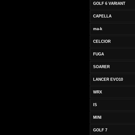
GOLF 6 VARIANT
CAPELLA
ma-k
CELCIOR
FUGA
SOARER
LANCER EVO10
WRX
IS
MINI
GOLF 7