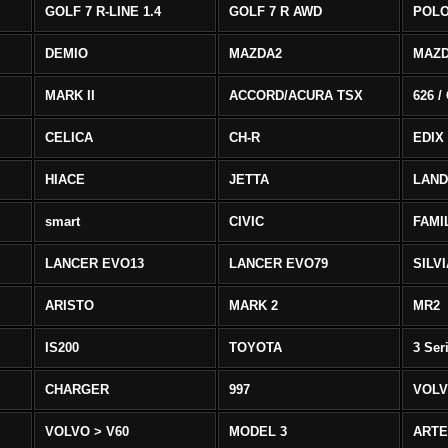
GOLF 7 R-LINE 1.4
GOLF 7 R AWD
POLO
DEMIO
MAZDA2
MAZD
MARK II
ACCORD/ACURA TSX
626 /
CELICA
CH-R
EDIX
HIACE
JETTA
LAND
smart
CIVIC
FAMI
LANCER EVO13
LANCER EVO79
SILV
ARISTO
MARK 2
MR2
IS200
TOYOTA
3 Ser
CHARGER
997
VOLV
VOLVO > V60
MODEL 3
ART