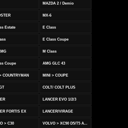
MAZDA 2 / Demio
DSTER
MX-6
ss Estate
E Class
ass
E Class Coupe
AMG
M Class
ass Coupe
AMG GLC 43
 > COUNTRYMAN
MINI > COUPE
 GT
COLT/ COLT PLUS
CER
LANCER EVO 1/2/3
ER FORTIS EX
LANCER/VIRAGE
O > C30
VOLVO > XC90 D5/T5 AWD