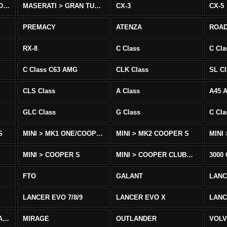
MASERATI > QUATTROPORTE
MASERATI > GRAN TURISMO
CX-3
CX-5
PREMACY
ATENZA
ROA
RX-8
C Class
C Cla
C Class C63 AMG
CLK Class
SL Cl
CLS Class
A Class
A45 
GLC Class
G Class
C Cl
S
MINI > MK1 ONE/COOPER
MINI > MK2 COOPER S
MINI
MINI > COOPER S
MINI > COOPER CLUBMAN
3000
FTO
GALANT
LAN
LANCER EVO 7/8/9
LANCER EVO X
LANC
LANCER/VIRAGE/MIRAGE
MIRAGE
OUTLANDER
VOLV