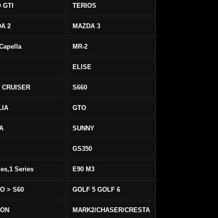
 GTI
TERIOS
A 2
MAZDA 3
 Capella
MR-2
ELISE
 CRUISER
S660
LIA
GTO
IA
SUNNY
GS350
ies,1 Series
E90 M3
O > S60
GOLF 5 GOLF 6
EON
MARK2/CHASER/CRESTA