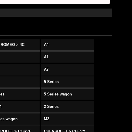
 ROMEO > 4C
A4
A1
A7
5 Series
ies
5 Series wagon
4
2 Series
ies wagon
M2
CHEVROLET > CORVETTE C5/C6
CHEVROLET > CHEVY SS