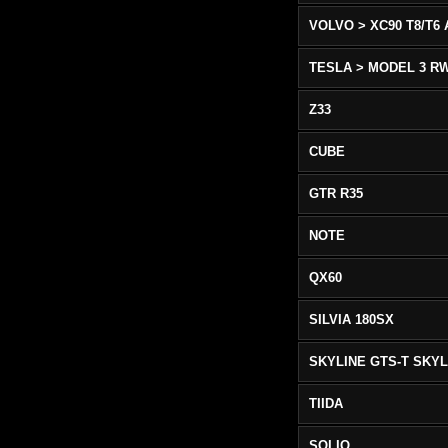
TESLA > MODEL 3 R
Z33
CUBE
GTR R35
NOTE
QX60
SILVIA 180SX
TIIDA
SOLIO