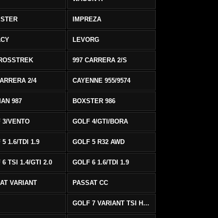
ESTER
IMPREZA
ACY
LEVORG
ROSSTREK
997 CARRERA 2/S
CARRERA 2/4
CAYENNE 955/9574
AN 987
BOXSTER 986
 3/VENTO
GOLF 4/GTI/BORA
5 1.6/TDI 1.9
GOLF 5 R32 AWD
6 TSI 1.4/GTI 2.0
GOLF 6 1.6/TDI 1.9
AT VARIANT
PASSAT CC
GOLF 7 VARIANT TSI HIGHLINE/R-LINE