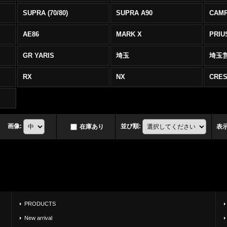
SUPRA (70/80)
SUPRA A90
CAM
AE86
MARK X
PRIU
GR YARIS
埼玉
埼玉
RX
NX
CRES
画像
:
並び順
:
在庫あり
表
PRODUCTS
New arrival