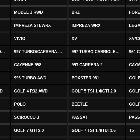
MODEL 3 RWD
BRZ
FOR
IMPREZA STI/WRX
IMPREZA WRX
LEG
VIVIO
XV
XV/C
997 CARRERA CABRIOLET 2/S
997 TURBO/CARRERA 4/4S AWD
997 TURBO CABRIOLET AWD
964 
CAYENNE 958
993 CARRERA 2
CAYM
993 TURBO AWD
BOXSTER 981
GOLF
WD
GOLF 4 R32 AWD
GOLF 5 TSI 1.4/GTI 2.0
GOLF 
POLO
BEETLE
GOLF 
SCIROCCO 3
PASSAT
PASS
GOLF 7 GTI 2.0
GOLF 7 TSI 1.4/TDI 1.6
T5