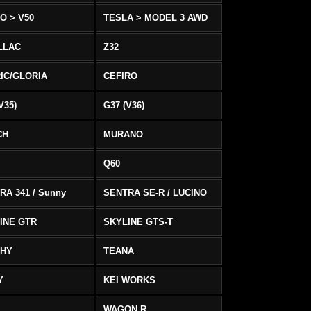
O > V50
TESLA > MODEL 3 AWD
LLAC
Z32
IC/GLORIA
CEFIRO
V35)
G37 (V36)
CH
MURANO
Q60
RA 341 / Sunny
SENTRA SE-R / LUCINO
INE GTR
SKYLINE GTS-T
PHY
TEANA
Y
KEI WORKS
WAGON R