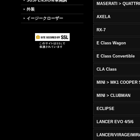
SUSPENSION/車高調
外装
AXELA
イージークローザー
RX-7
E Class Wagon
E Class Convertible
CLA Class
MINI > MK1 COOPER 
MINI > CLUBMAN
ECLIPSE
LANCER EVO 4/5/6