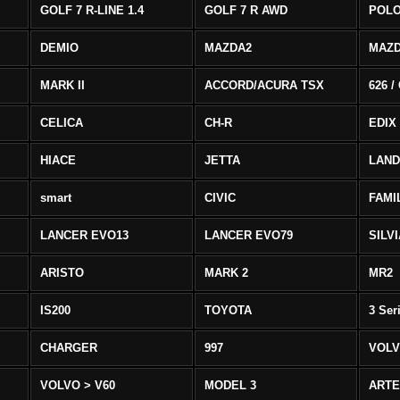
GOLF 7 R-LINE 1.4
GOLF 7 R AWD
POLO
DEMIO
MAZDA2
MAZD
MARK II
ACCORD/ACURA TSX
626 /
CELICA
CH-R
EDIX
HIACE
JETTA
LAND
smart
CIVIC
FAMI
LANCER EVO13
LANCER EVO79
SILV
ARISTO
MARK 2
MR2
IS200
TOYOTA
3 Ser
CHARGER
997
VOLV
VOLVO > V60
MODEL 3
ART