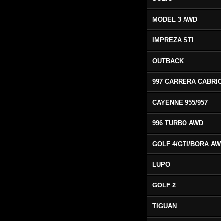
MODEL 3 AWD
IMPREZA STI
OUTBACK
CAYENNE 955/957
996 TURBO AWD
GOLF 4/GTI/BORA A
LUPO
GOLF 2
TIGUAN