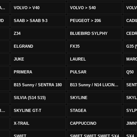
VOLVO > XC90 T8/T6 AWD
VOLVO > V40
VOLVO > S40
VOLV
WD
SAAB > SAAB 9-3
PEUGEOT > 206
CADI
Z34
BLUEBIRD SYLPHY
CEDR
ELGRAND
FX35
G35 (
JUKE
LAUREL
MAR
PRIMERA
PULSAR
Q50
B15 Sunny / SENTRA 180
B13 Sunny / N14 LUCINO / SENTRA 331
SENT
SILVIA (S14 S15)
SKYLINE
SKYL
SKYLINE GTS-T SKYLINE GTS-T
SKYLINE GT-T
STAGEA
SYL
X-TRAIL
CAPPUCCINO
JIMN
SWIFT
SWIFT SWIFT SWIFT SX4
SX4