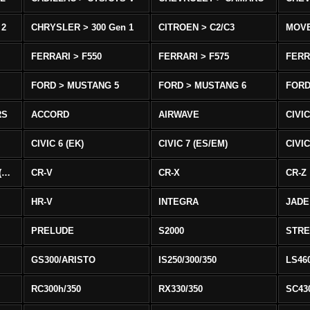
 2
CHRYSLER > 300 Gen 1
CITROEN > C2/C3
MOV
FERRARI > F550
FERRARI > F575
FERR
FORD > MUSTANG 5
FORD > MUSTANG 6
FORD
RS
ACCORD
AIRWAVE
CIVIC
CIVIC 6 (EK)
CIVIC 7 (ES/EM)
CIVIC
CIVIC 8 Type R EURO (FN)
CR-V
CR-X
CR-Z
HR-V
INTEGRA
JADE
PRELUDE
S2000
STR
GS300/ARISTO
IS250/300/350
LS46
RC300h/350
RX330/350
SC43