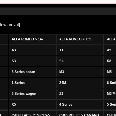
ew arrival
]
ALFA ROMEO > 147
ALFA ROMEO > 159
ALFA
A3
TT
A5
S3
S4
R8
3 Series sedan
M3
M5
1 Series
Z4M
6 Ser
3 Series wagon
Z3
M3/M
X5
4 Series
5 Ser
-L
CADILLAC > CTS/CTS-V
CHEVROLET > CAMARO