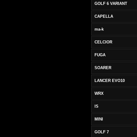
GOLF 6 VARIANT
CAPELLA
ma-k
CELCIOR
FUGA
SOARER
LANCER EVO10
WRX
IS
MINI
GOLF 7