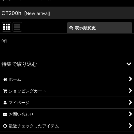
CT200h
[
New arrival
]
表示順変更
閉じる
0
件
表示数
:
並び順
:
特集で絞り込む
絞り込む
ホーム
ALFA ROMEO > 156
ショッピングカート
ALFA ROMEO > 147
マイページ
ALFA ROMEO > 159
お問い合わせ
ALFA ROMEO > 4C
最近チェックしたアイテム
A4