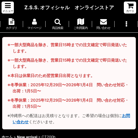
Z.S.S. オフィシャル オンラインストア
メニュー
カート
カテゴリ
マイページ
商品検索
ご利用案内
問い合わせ
※一部大型商品を除き、営業日15時までの注文確定で即日発送いた
します。
※一部大型商品を除き、営業日15時までの注文確定で即日発送いた
します。
※本日は休業日のため翌営業日出荷となります。
※冬季休業：2025年12月29日〜2026年1月4日 問い合わせ対応・
出荷：1月5日〜
※冬季休業：2025年12月29日〜2026年1月4日 問い合わせ対応・
出荷：1月5日〜
※沖縄県への配送はお見積りとなります。ご希望の場合は個別に
お問
い合わせ
くださいませ。
ホーム
>
New arrival
>
CT200h