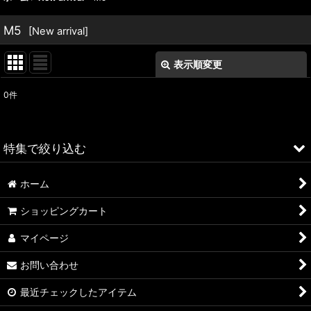
M5
[
New arrival
]
表示順変更
閉じる
0
件
表示数
:
並び順
:
特集で絞り込む
絞り込む
ホーム
ALFA ROMEO > 156
ショッピングカート
ALFA ROMEO > 147
マイページ
ALFA ROMEO > 159
お問い合わせ
ALFA ROMEO > 4C
最近チェックしたアイテム
A4