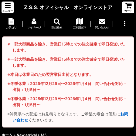
Z.S.S. オフィシャル オンラインストア
メニュー
カート
カテゴリ
マイページ
商品検索
ご利用案内
問い合わせ
※一部大型商品を除き、営業日15時までの注文確定で即日発送いた
します。
※一部大型商品を除き、営業日15時までの注文確定で即日発送いた
します。
※本日は休業日のため翌営業日出荷となります。
※冬季休業：2025年12月29日〜2026年1月4日 問い合わせ対応・
出荷：1月5日〜
※冬季休業：2025年12月29日〜2026年1月4日 問い合わせ対応・
出荷：1月5日〜
※沖縄県への配送はお見積りとなります。ご希望の場合は個別に
お問
い合わせ
くださいませ。
ホーム
>
New arrival
>
M5